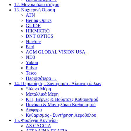
12. Μονοκυάλια στόχου
13. Νυχτερινή Οραση
ATN
Bering Optics
GUIDE
HIKMICRO
DNT OPTICS
NiteSite
Pard
AGM GLOBAL VISION USA
ND3
Yukon
Pulsar
Tasco
Περισσότερα
→
14. Περιποίηση - Συντήρηση - Λίπανση όπλων
Ξύλινα Μέρη
Μεταλλικά Μέρη
ΚΙΤ, Βέργες & Βούρτσες Καθαρισμού
Πανάκια & Μαντηλάκια Καθαρισμού
Διάφορα
Καθαρισμός - Συντήρηση Αεροβόλου
15. Φυσίγγια Κυνηγίου
AS CACCIA
ΑΤΣΑΛΙΝΑ ΣΚΑΓΙΑ