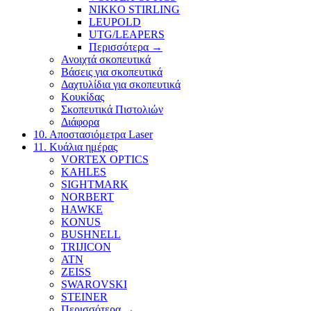
NIKKO STIRLING
LEUPOLD
UTG/LEAPERS
Περισσότερα
→
Ανοιχτά σκοπευτικά
Βάσεις για σκοπευτικά
Δαχτυλίδια για σκοπευτικά
Κουκίδας
Σκοπευτικά Πιστολιών
Διάφορα
10. Αποστασιόμετρα Laser
11. Κυάλια ημέρας
VORTEX OPTICS
KAHLES
SIGHTMARK
NORBERT
HAWKE
KONUS
BUSHNELL
TRIJICON
ATN
ZEISS
SWAROVSKI
STEINER
Περισσότερα
→