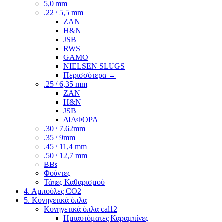
5,0 mm
.22 / 5,5 mm
ZAN
H&N
JSB
RWS
GAMO
NIELSEN SLUGS
Περισσότερα
→
.25 / 6,35 mm
ZAN
H&N
JSB
ΔΙΑΦΟΡΑ
.30 / 7.62mm
.35 / 9mm
.45 / 11,4 mm
.50 / 12,7 mm
BBs
Φούντες
Τάπες Καθαρισμού
4. Αμπούλες CO2
5. Κυνηγετικά όπλα
Κυνηγετικά όπλα cal12
Ημιαυτόματες Καραμπίνες