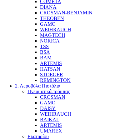
COMETA
DIANA
CROSMAN-BENJAMIN
THEOBEN
GAMO
WEIHRAUCH
MAGTECH
NORICA
TSS
BSA
BAM
ARTEMIS
HATSAN
STOEGER
REMINGTON
2. Αεροβόλα Πιστόλια
Πνευματικά-τρόμπας
CROSMAN
GAMO
DAISY
WEIHRAUCH
BAIKAL
ARTEMIS
UMAREX
Ελατηρίου