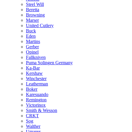
Steel Will
Beretta
Browning
Marser
United Cutlery
Buck
Eden
Martins
Gerber
Opinel
Fallkniven
Puma Solingen Germany
Ka-Bar
Kershaw
Winchester
Leatherman
Boker
Karesuando
Remington
Victorinox
Smith & Wesson
CRKT
Sog
Walther
Umarex