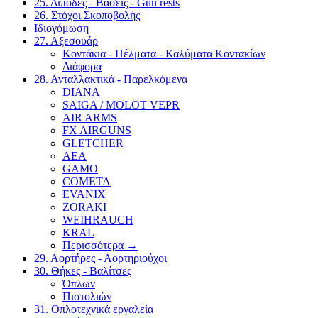
25. Δίποδες - Βάσεις - Gun rests
26. Στόχοι Σκοποβολής
Ιδιογόμωση
27. Αξεσουάρ
Κοντάκια - Πέλματα - Καλύματα Κοντακίων
Διάφορα
28. Ανταλλακτικά - Παρελκόμενα
DIANA
SAIGA / MOLOT VEPR
AIR ARMS
FX AIRGUNS
GLETCHER
AEA
GAMO
COMETA
EVANIX
ZORAKI
WEIHRAUCH
KRAL
Περισσότερα
→
29. Αορτήρες - Αορτηριούχοι
30. Θήκες - Βαλίτσες
Όπλων
Πιστολιών
31. Οπλοτεχνικά εργαλεία