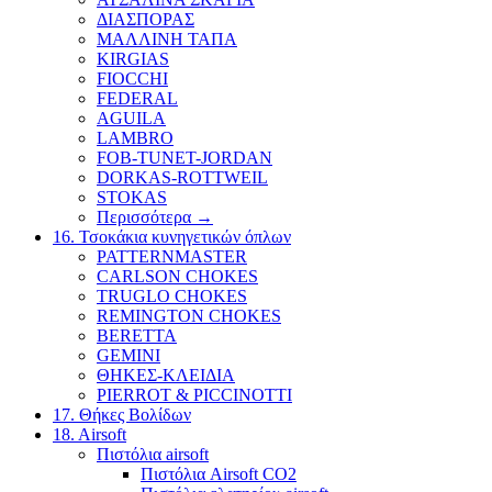
ΔΙΑΣΠΟΡΑΣ
ΜΑΛΛΙΝΗ ΤΑΠΑ
KIRGIAS
FIOCCHI
FEDERAL
AGUILA
LAMBRO
FOB-TUNET-JORDAN
DORKAS-ROTTWEIL
STOKAS
Περισσότερα
→
16. Τσοκάκια κυνηγετικών όπλων
PATTERNMASTER
CARLSON CHOKES
TRUGLO CHOKES
REMINGTON CHOKES
BERETTA
GEMINI
ΘΗΚΕΣ-ΚΛΕΙΔΙΑ
PIERROT & PICCINOTTI
17. Θήκες Βολίδων
18. Airsoft
Πιστόλια airsoft
Πιστόλια Airsoft CO2