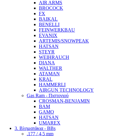
AIR ARMS
BROCOCK
FX
BAIKAL
BENELLI
FEINWERKBAU
EVANIX
ARTEMIS/SNOWPEAK
HATSAN
STEYR
WEIHRAUCH
DIANA
WALTHER
ATAMAN
KRAL
HAMMERLI
AIRGUN TECHNOLOGY
Gas Ram - Πιστονιού
CROSMAN-BENJAMIN
BAM
GAMO
HATSAN
UMAREX
3. Βληματάκια - BBs
.177 / 4,5 mm