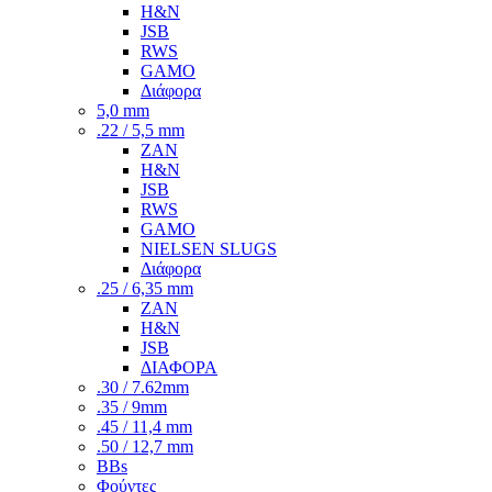
H&N
JSB
RWS
GAMO
Διάφορα
5,0 mm
.22 / 5,5 mm
ZAN
H&N
JSB
RWS
GAMO
NIELSEN SLUGS
Διάφορα
.25 / 6,35 mm
ZAN
H&N
JSB
ΔΙΑΦΟΡΑ
.30 / 7.62mm
.35 / 9mm
.45 / 11,4 mm
.50 / 12,7 mm
BBs
Φούντες