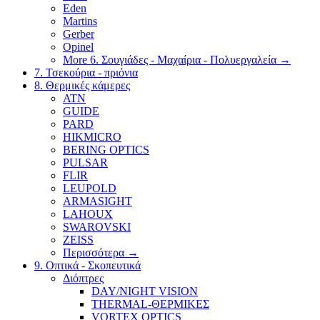
Eden
Martins
Gerber
Opinel
More 6. Σουγιάδες - Μαχαίρια - Πολυεργαλεία
→
7. Τσεκούρια - πριόνια
8. Θερμικές κάμερες
ATN
GUIDE
PARD
HIKMICRO
BERING OPTICS
PULSAR
FLIR
LEUPOLD
ARMASIGHT
LAHOUX
SWAROVSKI
ZEISS
Περισσότερα
→
9. Οπτικά - Σκοπευτικά
Διόπτρες
DAY/NIGHT VISION
THERMAL-ΘΕΡΜΙΚΕΣ
VORTEX OPTICS