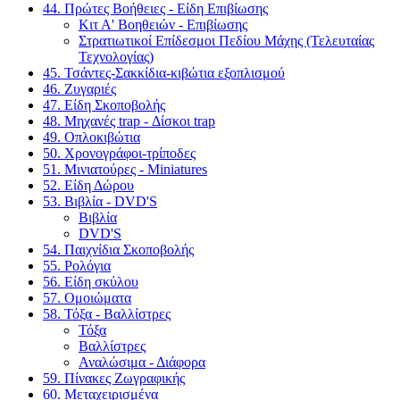
44. Πρώτες Βοήθειες - Είδη Επιβίωσης
Κιτ Α' Βοηθειών - Επιβίωσης
Στρατιωτικοί Επίδεσμοι Πεδίου Μάχης (Τελευταίας
Τεχνολογίας)
45. Τσάντες-Σακκίδια-κιβώτια εξοπλισμού
46. Ζυγαριές
47. Είδη Σκοποβολής
48. Μηχανές trap - Δίσκοι trap
49. Οπλοκιβώτια
50. Χρονογράφοι-τρίποδες
51. Μινιατούρες - Miniatures
52. Είδη Δώρου
53. Βιβλία - DVD'S
Βιβλία
DVD'S
54. Παιχνίδια Σκοποβολής
55. Ρολόγια
56. Είδη σκύλου
57. Ομοιώματα
58. Τόξα - Βαλλίστρες
Τόξα
Βαλλίστρες
Αναλώσιμα - Διάφορα
59. Πίνακες Ζωγραφικής
60. Μεταχειρισμένα