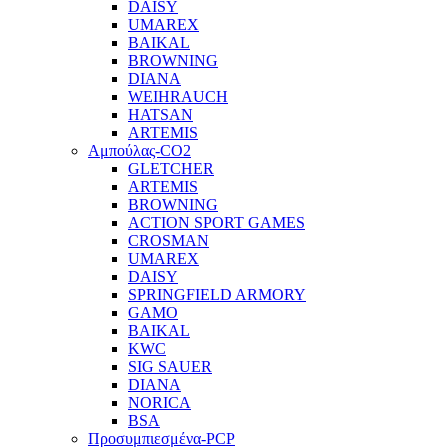
DAISY
UMAREX
BAIKAL
BROWNING
DIANA
WEIHRAUCH
HATSAN
ARTEMIS
Αμπούλας-CO2
GLETCHER
ARTEMIS
BROWNING
ACTION SPORT GAMES
CROSMAN
UMAREX
DAISY
SPRINGFIELD ARMORY
GAMO
BAIKAL
KWC
SIG SAUER
DIANA
NORICA
BSA
Προσυμπιεσμένα-PCP