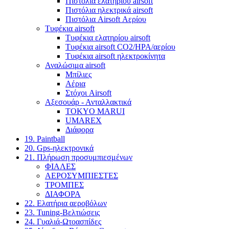
Πιστόλια ελατηρίου airsoft
Πιστόλια ηλεκτρικά airsoft
Πιστόλια Airsoft Αερίου
Τυφέκια airsoft
Τυφέκια ελατηρίου airsoft
Τυφέκια airsoft CO2/HPA/αερίου
Τυφέκια airsoft ηλεκτροκίνητα
Αναλώσιμα airsoft
Μπίλιες
Αέρια
Στόχοι Airsoft
Αξεσουάρ - Ανταλλακτικά
TOKYO MARUI
UMAREX
Διάφορα
19. Paintball
20. Gps-ηλεκτρονικά
21. Πλήρωση προσυμπιεσμένων
ΦΙΑΛΕΣ
ΑΕΡΟΣΥΜΠΙΕΣΤΕΣ
ΤΡΟΜΠΕΣ
ΔΙΑΦΟΡΑ
22. Ελατήρια αεροβόλων
23. Tuning-Βελτιώσεις
24. Γυαλιά-Ωτοασπίδες