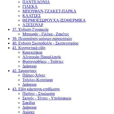
ΠΑΝΤΕΛΟΝΙΑ
ΓΙΛΕΚΑ
ΜΠΟΥΦΑΝ-ΤΖΑΚΕΤ-ΠΑΡΚΑ
ΚΑΛΤΣΕΣ
ΘΕΡΜΟΕΣΩΡΟΥΧΑ-ΙΣΟΘΕΡΜΙΚΑ
ΑΞΕΣΟΥΑΡ
37. Ένδυση Γυναικεία
Μπουφάν - Γιλέκα - Ζακέτες
39. Περιποίηση ρούχων-παπουτσιών
40. Ενδυση Σκοποβολής - Σκοπευτηρίου
41. Κυνηγετικά είδη
Καρεκλάκια
Αξεσουάρ Παραλλαγής
Φυσιγγιοθήκες - Τσάντες
Διάφορα
42. Σφυριχτρες
Πάπιες-Χήνες
Τσίχλες-Κοτσύφια
Διάφορα
43. Είδη κάμπινγκ-επιβίωσης
Πισίνες - Στρώματα
Σκηνές - Τέντες - Υπνόσακκοι
Σακίδια
Διάφορα
Αιώρες