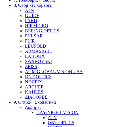
7. Τσεκούρια - πριόνια
8. Θερμικές κάμερες
ATN
GUIDE
PARD
HIKMICRO
BERING OPTICS
PULSAR
FLIR
LEUPOLD
ARMASIGHT
LAHOUX
SWAROVSKI
ZEISS
AGM GLOBAL VISION USA
DNT OPTICS
NOCPIX
ARCHER
KAHLES
ΔΙΑΦΟΡΕΣ
9. Οπτικά - Σκοπευτικά
Διόπτρες
DAY/NIGHT VISION
ATN
DNT OPTICS