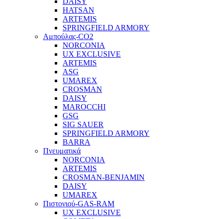
DAISY
HATSAN
ARTEMIS
SPRINGFIELD ARMORY
Αμπούλας-CO2
NORCONIA
UX EXCLUSIVE
ARTEMIS
ASG
UMAREX
CROSMAN
DAISY
MAROCCHI
GSG
SIG SAUER
SPRINGFIELD ARMORY
BARRA
Πνευματικά
NORCONIA
ARTEMIS
CROSMAN-BENJAMIN
DAISY
UMAREX
Πιστονιού-GAS-RAM
UX EXCLUSIVE