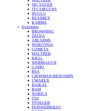
WALTHER
SIG SAUER
JTS AIRGUNS
HUGLU
REXIMEX
KARMA
Ελατηρίου
BROWNING
DIANA
AIR ARMS
NORCONIA
COMETA
WALTHER
KRAL
WEIHRAUCH
GAMO
BSA
CROSMAN-BENJAMIN
UMAREX
BAIKAL
BAM
NORICA
TSS
STOEGER
FEINWERKBAU