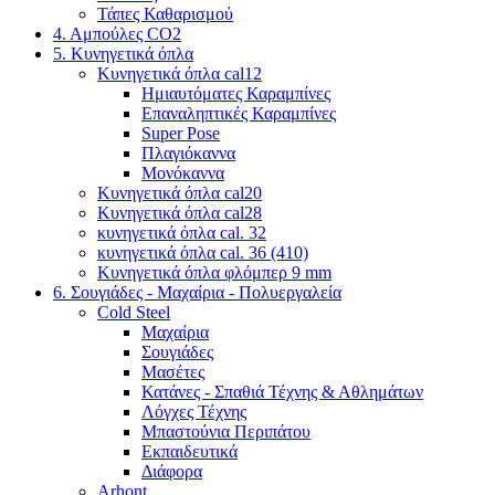
Τάπες Καθαρισμού
4. Αμπούλες CO2
5. Κυνηγετικά όπλα
Κυνηγετικά όπλα cal12
Ημιαυτόματες Καραμπίνες
Επαναληπτικές Καραμπίνες
Super Pose
Πλαγιόκαννα
Μονόκαννα
Κυνηγετικά όπλα cal20
Κυνηγετικά όπλα cal28
κυνηγετικά όπλα cal. 32
κυνηγετικά όπλα cal. 36 (410)
Κυνηγετικά όπλα φλόμπερ 9 mm
6. Σουγιάδες - Μαχαίρια - Πολυεργαλεία
Cold Steel
Μαχαίρια
Σουγιάδες
Μασέτες
Κατάνες - Σπαθιά Τέχνης & Αθλημάτων
Λόγχες Τέχνης
Μπαστούνια Περιπάτου
Εκπαιδευτικά
Διάφορα
Arhont