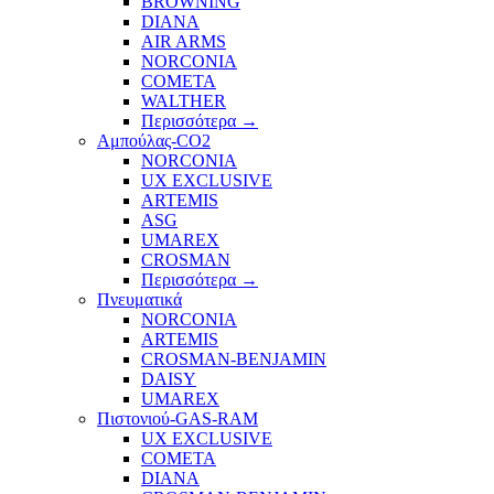
BROWNING
DIANA
AIR ARMS
NORCONIA
COMETA
WALTHER
Περισσότερα
→
Αμπούλας-CO2
NORCONIA
UX EXCLUSIVE
ARTEMIS
ASG
UMAREX
CROSMAN
Περισσότερα
→
Πνευματικά
NORCONIA
ARTEMIS
CROSMAN-BENJAMIN
DAISY
UMAREX
Πιστονιού-GAS-RAM
UX EXCLUSIVE
COMETA
DIANA