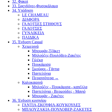
32. Φακοί
33. Σφενδόνες-Φυσοκάλαμα
34. Υπόδηση
LE CHAMEAU
ΔΙΑΦΟΡΑ
ΓΑΛΟΤΣΕΣ ΣΤΗΘΟΥΣ
ΓΑΛΟΤΣΕΣ
ΓΥΝΑΙΚΕΙΑ
ΠΑΙΔΙΚΑ
35. Ένδυση Casual
Χειμερινά
Μπουφάν-Τζάκετ
Μπλούζες-Πουλόβερ-Ζακέτες
Γιλέκα
Πουκάμισα
Σκούφοι - Γάντια
Παντελόνια
Περισσότερα
→
Καλοκαιρινά
Μπλούζες - Πουκάμισα - καπέλλα
Παντελόνια - Βερμούδες - Μαγιό
Μπουφάν - Ζακέτες
36. Ένδυση κυνηγίου
ΓΑΝΤΙΑ-ΣΚΟΥΦΙΑ-ΚΟΥΚΟΥΛΕΣ
ΜΠΛΟΥΖΑΚΙΑ-ΠΟΥΛΟΒΕΡ-ΖΑΚΕΤΕΣ