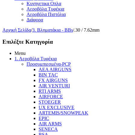
Κυνηγετικα Οπλα
Αεροβόλα Τυφέκια
Αεροβόλα Πιστόλια
Διάφορα
Αρχική Σελίδα
/
3. Βληματάκια - BBs
/
.30 / 7.62mm
Επιλέξτε Κατηγορία
Menu
1. Αεροβόλα Τυφέκια
Προσυμπιεσμένα-PCP
AEA AIRGUNS
BIN TAC
FX AIRGUNS
AIR VENTURI
RTI ARMS
AIRFORCE
STOEGER
UX EXCLUSIVE
ARTEMIS/SNOWPEAK
EPIC
AIR ARMS
SENECA
BSA