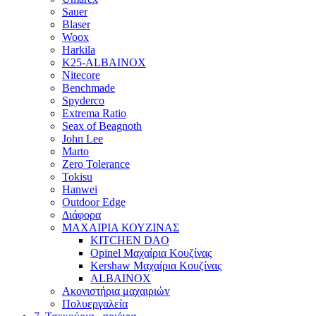
Sauer
Blaser
Woox
Harkila
K25-ALBAINOX
Nitecore
Benchmade
Spyderco
Extrema Ratio
Seax of Beagnoth
John Lee
Marto
Zero Tolerance
Tokisu
Hanwei
Outdoor Edge
Διάφορα
ΜΑΧΑΙΡΙΑ ΚΟΥΖΙΝΑΣ
KITCHEN DAO
Opinel Μαχαίρια Κουζίνας
Kershaw Μαχαίρια Κουζίνας
ALBAINOX
Ακονιστήρια μαχαιριώv
Πολυεργαλεία