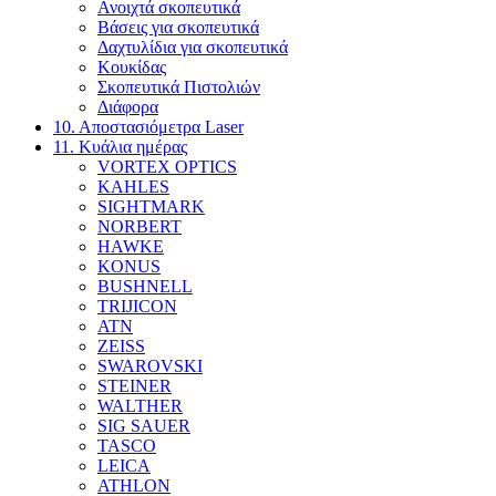
Ανοιχτά σκοπευτικά
Βάσεις για σκοπευτικά
Δαχτυλίδια για σκοπευτικά
Κουκίδας
Σκοπευτικά Πιστολιών
Διάφορα
10. Αποστασιόμετρα Laser
11. Κυάλια ημέρας
VORTEX OPTICS
KAHLES
SIGHTMARK
NORBERT
HAWKE
KONUS
BUSHNELL
TRIJICON
ATN
ZEISS
SWAROVSKI
STEINER
WALTHER
SIG SAUER
TASCO
LEICA
ATHLON