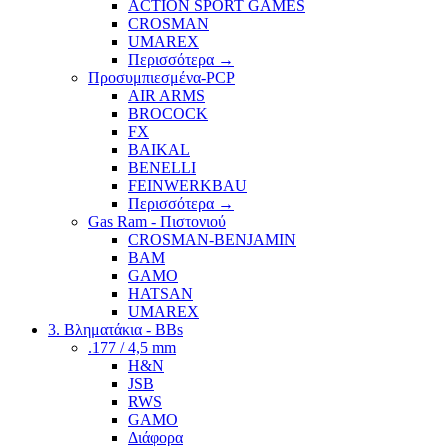
ACTION SPORT GAMES
CROSMAN
UMAREX
Περισσότερα
→
Προσυμπιεσμένα-PCP
AIR ARMS
BROCOCK
FX
BAIKAL
BENELLI
FEINWERKBAU
Περισσότερα
→
Gas Ram - Πιστονιού
CROSMAN-BENJAMIN
BAM
GAMO
HATSAN
UMAREX
3. Βληματάκια - BBs
.177 / 4,5 mm
H&N
JSB
RWS
GAMO
Διάφορα