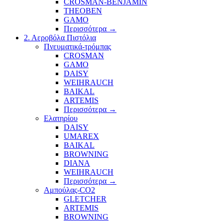
CROSMAN-BENJAMIN
THEOBEN
GAMO
Περισσότερα
→
2. Αεροβόλα Πιστόλια
Πνευματικά-τρόμπας
CROSMAN
GAMO
DAISY
WEIHRAUCH
BAIKAL
ARTEMIS
Περισσότερα
→
Ελατηρίου
DAISY
UMAREX
BAIKAL
BROWNING
DIANA
WEIHRAUCH
Περισσότερα
→
Αμπούλας-CO2
GLETCHER
ARTEMIS
BROWNING