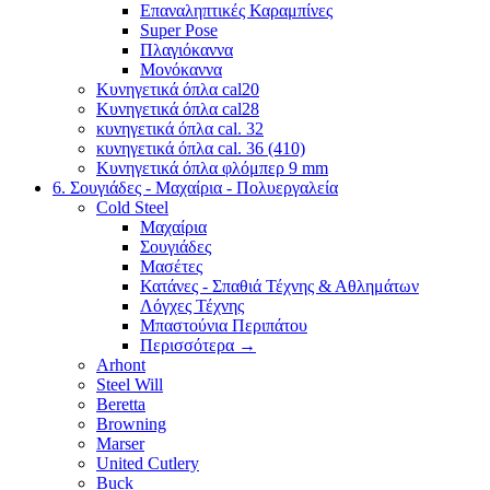
Επαναληπτικές Καραμπίνες
Super Pose
Πλαγιόκαννα
Μονόκαννα
Κυνηγετικά όπλα cal20
Κυνηγετικά όπλα cal28
κυνηγετικά όπλα cal. 32
κυνηγετικά όπλα cal. 36 (410)
Κυνηγετικά όπλα φλόμπερ 9 mm
6. Σουγιάδες - Μαχαίρια - Πολυεργαλεία
Cold Steel
Μαχαίρια
Σουγιάδες
Μασέτες
Κατάνες - Σπαθιά Τέχνης & Αθλημάτων
Λόγχες Τέχνης
Μπαστούνια Περιπάτου
Περισσότερα
→
Arhont
Steel Will
Beretta
Browning
Marser
United Cutlery
Buck