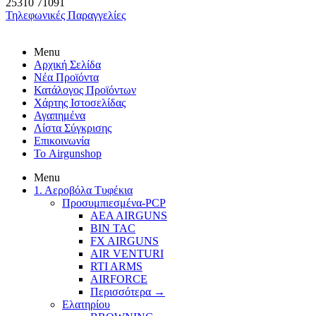
25310
71091
Τηλεφωνικές Παραγγελίες
Menu
Αρχική Σελίδα
Νέα Προϊόντα
Κατάλογος Προϊόντων
Χάρτης Ιστοσελίδας
Αγαπημένα
Λίστα Σύγκρισης
Επικοινωνία
Το Airgunshop
Menu
1. Αεροβόλα Τυφέκια
Προσυμπιεσμένα-PCP
AEA AIRGUNS
BIN TAC
FX AIRGUNS
AIR VENTURI
RTI ARMS
AIRFORCE
Περισσότερα
→
Ελατηρίου