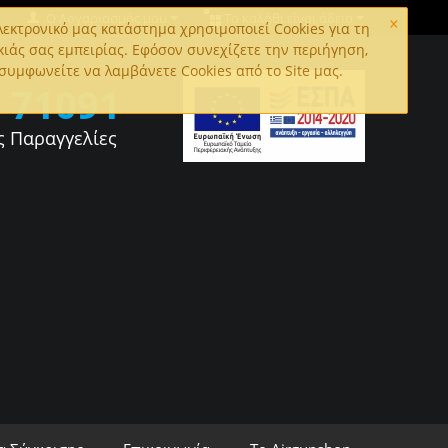
×
Ο Λογαριασμός μου
Το καλάθι είναι άδειο
εκτρονικό μας κατάστημα χρησιμοποιεί Cookies για τη
κιάς σας εμπειρίας. Εφόσον συνεχίζετε την περιήγηση,
συμφωνείτε να λαμβάνετε Cookies από το Site μας.
0
71091
ς Παραγγελίες