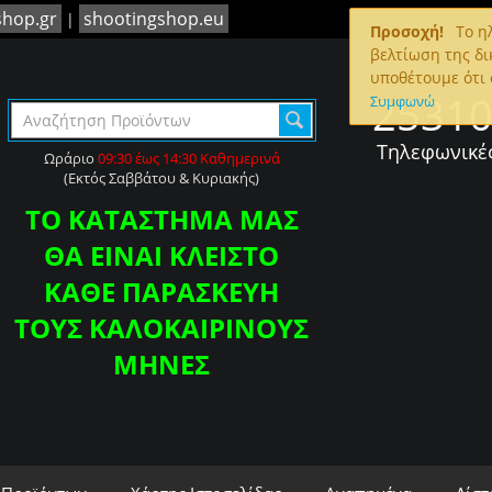
shop.gr
shootingshop.eu
|
Προσοχή!
To ηλ
βελτίωση της δι
υποθέτουμε ότι 
2531
Συμφωνώ
Τηλεφωνικέ
Ωράριο
09:30 έως 14:30 Καθημερινά
(Εκτός Σαββάτου & Κυριακής)
ΤΟ ΚΑΤΑΣΤΗΜΑ ΜΑΣ
ΘΑ ΕΙΝΑΙ ΚΛΕΙΣΤΟ
ΚΑΘΕ ΠΑΡΑΣΚΕΥΗ
ΤΟΥΣ ΚΑΛΟΚΑΙΡΙΝΟΥΣ
ΜΗΝΕΣ