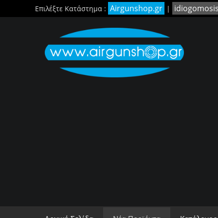
Airgunshop.gr
idiogomosi
Επιλέξτε Κατάστημα :
|