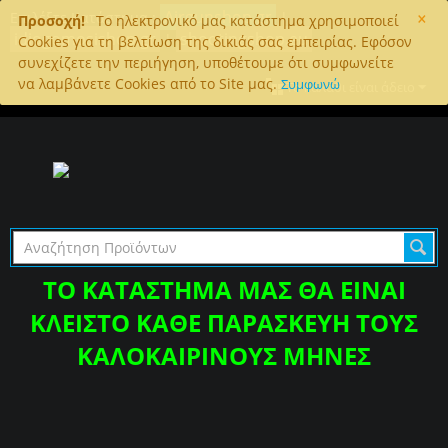
×
Airgunshop.gr
Επιλέξτε Κατάστημα :
|
Προσοχή!
To ηλεκτρονικό μας κατάστημα χρησιμοποιεί
idiogomosishop.gr
shootingshop.eu
|
Cookies για τη βελτίωση της δικιάς σας εμπειρίας. Εφόσον
συνεχίζετε την περιήγηση, υποθέτουμε ότι συμφωνείτε
να λαμβάνετε Cookies από το Site μας.
Συμφωνώ
Το καλάθι είναι άδειο
ΤΟ ΚΑΤΑΣΤΗΜΑ ΜΑΣ ΘΑ ΕΙΝΑΙ
ΚΛΕΙΣΤΟ ΚΑΘΕ ΠΑΡΑΣΚΕΥΗ ΤΟΥΣ
ΚΑΛΟΚΑΙΡΙΝΟΥΣ ΜΗΝΕΣ