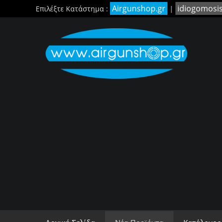
Airgunshop.gr
idiogomosi
Επιλέξτε Κατάστημα :
|