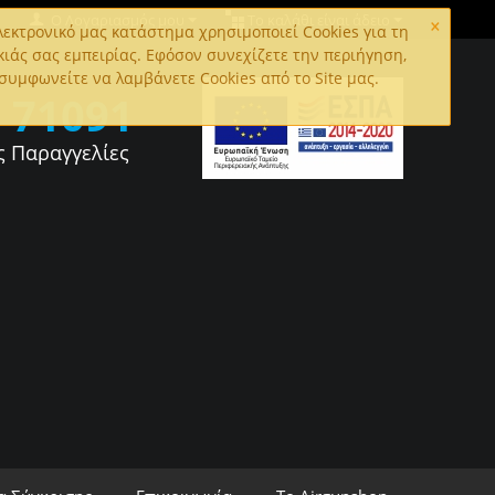
×
Ο Λογαριασμός μου
Το καλάθι είναι άδειο
εκτρονικό μας κατάστημα χρησιμοποιεί Cookies για τη
κιάς σας εμπειρίας. Εφόσον συνεχίζετε την περιήγηση,
συμφωνείτε να λαμβάνετε Cookies από το Site μας.
0
71091
ς Παραγγελίες