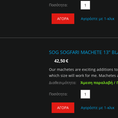
Ποσότητα:
ΑΓΟΡΆ
Αγοράστε με 1-κλικ
SOG SOGFARI MACHETE 13" BL
42,50
€
Our machetes are exciting additions to
which size will work for me. Machetes 
Διαθεσιμότητα:
Άμεση παραλαβή / 
Ποσότητα:
ΑΓΟΡΆ
Αγοράστε με 1-κλικ