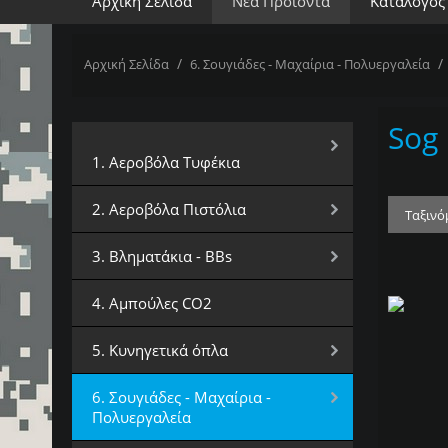
Αρχική Σελίδα
Νέα Προϊόντα
Κατάλογος
/
/
Αρχική Σελίδα
6. Σουγιάδες - Μαχαίρια - Πολυεργαλεία
Sog
Επιλέξτε Κατηγορία
1. Αεροβόλα Τυφέκια
2. Αεροβόλα Πιστόλια
Ταξινό
3. Βληματάκια - BBs
4. Αμπούλες CO2
5. Κυνηγετικά όπλα
6. Σουγιάδες - Μαχαίρια -
Πολυεργαλεία