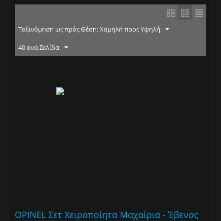
Ταξινόμηση ως πρός Θέση: Χαμηλή προς Υψηλή
40 ανα Σελίδα
OPINEL Σετ Χειροποίητα Μαχαίρια - Έβενος