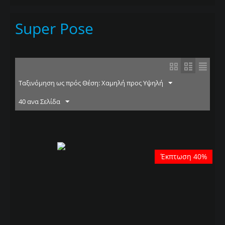
Super Pose
Ταξινόμηση ως πρός Θέση: Χαμηλή προς Υψηλή
40 ανα Σελίδα
Έκπτωση 40%