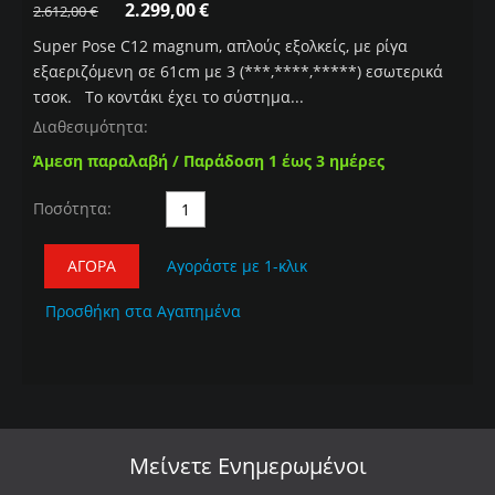
2.299,00
€
2.612,00
€
Super Pose C12 magnum, απλούς εξολκείς, με ρίγα
εξαεριζόμενη σε 61cm με 3 (***,****,*****) εσωτερικά
τσοκ. Το κοντάκι έχει το σύστημα...
Διαθεσιμότητα:
Άμεση παραλαβή / Παράδοση 1 έως 3 ημέρες
Ποσότητα:
ΑΓΟΡΆ
Αγοράστε με 1-κλικ
Προσθήκη στα Αγαπημένα
Μείνετε
Ενημερωμένοι