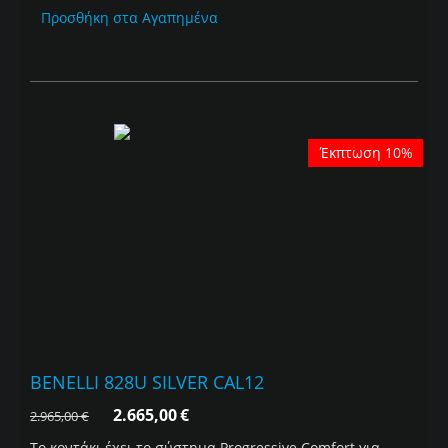
Προσθήκη στα Αγαπημένα
Έκπτωση 10%
BENELLI 828U SILVER CAL12
2.665,00
€
2.965,00
€
Το κοντάκι έχει το σύστημα Progressive Comfort για