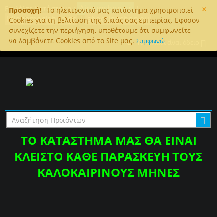
×
Airgunshop.gr
Επιλέξτε Κατάστημα :
|
Προσοχή!
To ηλεκτρονικό μας κατάστημα χρησιμοποιεί
idiogomosishop.gr
shootingshop.eu
|
Cookies για τη βελτίωση της δικιάς σας εμπειρίας. Εφόσον
συνεχίζετε την περιήγηση, υποθέτουμε ότι συμφωνείτε
να λαμβάνετε Cookies από το Site μας.
Συμφωνώ
Το καλάθι είναι άδειο
ΤΟ ΚΑΤΑΣΤΗΜΑ ΜΑΣ ΘΑ ΕΙΝΑΙ
ΚΛΕΙΣΤΟ ΚΑΘΕ ΠΑΡΑΣΚΕΥΗ ΤΟΥΣ
ΚΑΛΟΚΑΙΡΙΝΟΥΣ ΜΗΝΕΣ