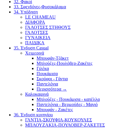
32. Φακοί
33. Σφενδόνες-Φυσοκάλαμα
34. Υπόδηση
LE CHAMEAU
ΔΙΑΦΟΡΑ
ΓΑΛΟΤΣΕΣ ΣΤΗΘΟΥΣ
ΓΑΛΟΤΣΕΣ
ΓΥΝΑΙΚΕΙΑ
ΠΑΙΔΙΚΑ
35. Ένδυση Casual
Χειμερινά
Μπουφάν-Τζάκετ
Μπλούζες-Πουλόβερ-Ζακέτες
Γιλέκα
Πουκάμισα
Σκούφοι - Γάντια
Παντελόνια
Περισσότερα
→
Καλοκαιρινά
Μπλούζες - Πουκάμισα - καπέλλα
Παντελόνια - Βερμούδες - Μαγιό
Μπουφάν - Ζακέτες
36. Ένδυση κυνηγίου
ΓΑΝΤΙΑ-ΣΚΟΥΦΙΑ-ΚΟΥΚΟΥΛΕΣ
ΜΠΛΟΥΖΑΚΙΑ-ΠΟΥΛΟΒΕΡ-ΖΑΚΕΤΕΣ