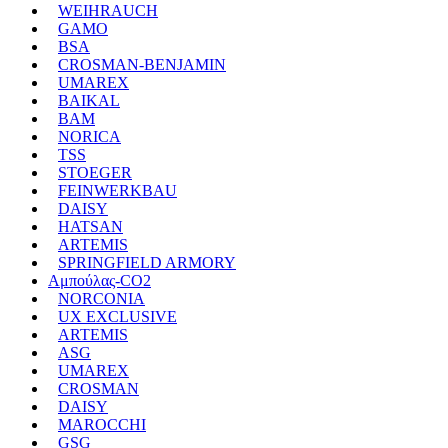
WEIHRAUCH
GAMO
BSA
CROSMAN-BENJAMIN
UMAREX
BAIKAL
BAM
NORICA
TSS
STOEGER
FEINWERKBAU
DAISY
HATSAN
ARTEMIS
SPRINGFIELD ARMORY
Αμπούλας-CO2
NORCONIA
UX EXCLUSIVE
ARTEMIS
ASG
UMAREX
CROSMAN
DAISY
MAROCCHI
GSG