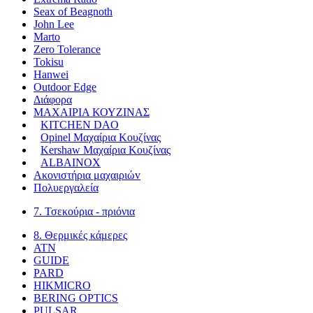
Seax of Beagnoth
John Lee
Marto
Zero Tolerance
Tokisu
Hanwei
Outdoor Edge
Διάφορα
ΜΑΧΑΙΡΙΑ ΚΟΥΖΙΝΑΣ
KITCHEN DAO
Opinel Μαχαίρια Κουζίνας
Kershaw Μαχαίρια Κουζίνας
ALBAINOX
Ακονιστήρια μαχαιριώv
Πολυεργαλεία
7. Τσεκούρια - πριόνια
8. Θερμικές κάμερες
ATN
GUIDE
PARD
HIKMICRO
BERING OPTICS
PULSAR