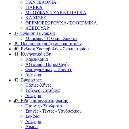
ΠΑΝΤΕΛΟΝΙΑ
ΓΙΛΕΚΑ
ΜΠΟΥΦΑΝ-ΤΖΑΚΕΤ-ΠΑΡΚΑ
ΚΑΛΤΣΕΣ
ΘΕΡΜΟΕΣΩΡΟΥΧΑ-ΙΣΟΘΕΡΜΙΚΑ
ΑΞΕΣΟΥΑΡ
37. Ένδυση Γυναικεία
Μπουφάν - Γιλέκα - Ζακέτες
39. Περιποίηση ρούχων-παπουτσιών
40. Ενδυση Σκοποβολής - Σκοπευτηρίου
41. Κυνηγετικά είδη
Καρεκλάκια
Αξεσουάρ Παραλλαγής
Φυσιγγιοθήκες - Τσάντες
Διάφορα
42. Σφυριχτρες
Πάπιες-Χήνες
Τσίχλες-Κοτσύφια
Διάφορα
43. Είδη κάμπινγκ-επιβίωσης
Πισίνες - Στρώματα
Σκηνές - Τέντες - Υπνόσακκοι
Σακίδια
Διάφορα
Αιώρες