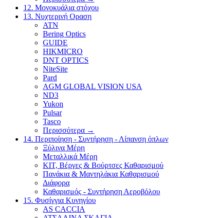
12. Μονοκυάλια στόχου
13. Νυχτερινή Οραση
ATN
Bering Optics
GUIDE
HIKMICRO
DNT OPTICS
NiteSite
Pard
AGM GLOBAL VISION USA
ND3
Yukon
Pulsar
Tasco
Περισσότερα
→
14. Περιποίηση - Συντήρηση - Λίπανση όπλων
Ξύλινα Μέρη
Μεταλλικά Μέρη
ΚΙΤ, Βέργες & Βούρτσες Καθαρισμού
Πανάκια & Μαντηλάκια Καθαρισμού
Διάφορα
Καθαρισμός - Συντήρηση Αεροβόλου
15. Φυσίγγια Κυνηγίου
AS CACCIA
ΑΤΣΑΛΙΝΑ ΣΚΑΓΙΑ