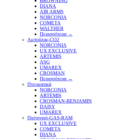
BROWNING
DIANA
AIR ARMS
NORCONIA
COMETA
WALTHER
Περισσότερα
→
Αμπούλας-CO2
NORCONIA
UX EXCLUSIVE
ARTEMIS
ASG
UMAREX
CROSMAN
Περισσότερα
→
Πνευματικά
NORCONIA
ARTEMIS
CROSMAN-BENJAMIN
DAISY
UMAREX
Πιστονιού-GAS-RAM
UX EXCLUSIVE
COMETA
DIANA