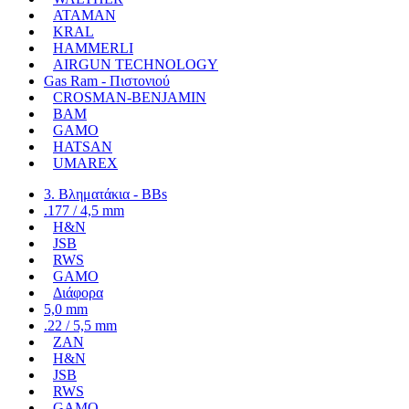
ATAMAN
KRAL
HAMMERLI
AIRGUN TECHNOLOGY
Gas Ram - Πιστονιού
CROSMAN-BENJAMIN
BAM
GAMO
HATSAN
UMAREX
3. Βληματάκια - BBs
.177 / 4,5 mm
H&N
JSB
RWS
GAMO
Διάφορα
5,0 mm
.22 / 5,5 mm
ZAN
H&N
JSB
RWS
GAMO