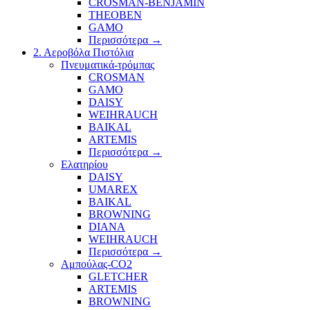
CROSMAN-BENJAMIN
THEOBEN
GAMO
Περισσότερα
→
2. Αεροβόλα Πιστόλια
Πνευματικά-τρόμπας
CROSMAN
GAMO
DAISY
WEIHRAUCH
BAIKAL
ARTEMIS
Περισσότερα
→
Ελατηρίου
DAISY
UMAREX
BAIKAL
BROWNING
DIANA
WEIHRAUCH
Περισσότερα
→
Αμπούλας-CO2
GLETCHER
ARTEMIS
BROWNING