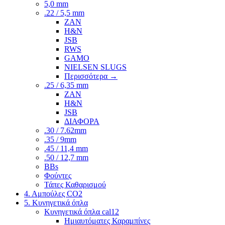
5,0 mm
.22 / 5,5 mm
ZAN
H&N
JSB
RWS
GAMO
NIELSEN SLUGS
Περισσότερα
→
.25 / 6,35 mm
ZAN
H&N
JSB
ΔΙΑΦΟΡΑ
.30 / 7.62mm
.35 / 9mm
.45 / 11,4 mm
.50 / 12,7 mm
BBs
Φούντες
Τάπες Καθαρισμού
4. Αμπούλες CO2
5. Κυνηγετικά όπλα
Κυνηγετικά όπλα cal12
Ημιαυτόματες Καραμπίνες