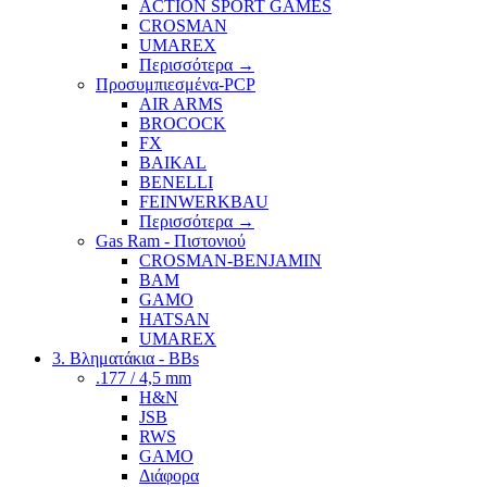
ACTION SPORT GAMES
CROSMAN
UMAREX
Περισσότερα
→
Προσυμπιεσμένα-PCP
AIR ARMS
BROCOCK
FX
BAIKAL
BENELLI
FEINWERKBAU
Περισσότερα
→
Gas Ram - Πιστονιού
CROSMAN-BENJAMIN
BAM
GAMO
HATSAN
UMAREX
3. Βληματάκια - BBs
.177 / 4,5 mm
H&N
JSB
RWS
GAMO
Διάφορα