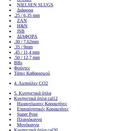
NIELSEN SLUGS
Διάφορα
.25 / 6,35 mm
ZAN
H&N
JSB
ΔΙΑΦΟΡΑ
.30 / 7.62mm
.35 / 9mm
.45 / 11,4 mm
.50 / 12,7 mm
BBs
Φούντες
Τάπες Καθαρισμού
4. Αμπούλες CO2
5. Κυνηγετικά όπλα
Κυνηγετικά όπλα cal12
Ημιαυτόματες Καραμπίνες
Επαναληπτικές Καραμπίνες
Super Pose
Πλαγιόκαννα
Μονόκαννα
Κυνηγετικά όπλα cal20