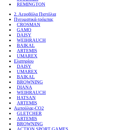
REMINGTON
2. Αεροβόλα Πιστόλια
Πνευματικά-τρόμπας
CROSMAN
GAMO
DAISY
WEIHRAUCH
BAIKAL
ARTEMIS
UMAREX
Ελατηρίου
DAISY
UMAREX
BAIKAL
BROWNING
DIANA
WEIHRAUCH
HATSAN
ARTEMIS
Αμπούλας-CO2
GLETCHER
ARTEMIS
BROWNING
ACTION SPORT GAMES