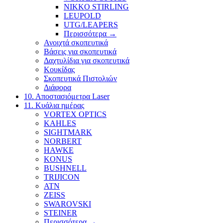
NIKKO STIRLING
LEUPOLD
UTG/LEAPERS
Περισσότερα
→
Ανοιχτά σκοπευτικά
Βάσεις για σκοπευτικά
Δαχτυλίδια για σκοπευτικά
Κουκίδας
Σκοπευτικά Πιστολιών
Διάφορα
10. Αποστασιόμετρα Laser
11. Κυάλια ημέρας
VORTEX OPTICS
KAHLES
SIGHTMARK
NORBERT
HAWKE
KONUS
BUSHNELL
TRIJICON
ATN
ZEISS
SWAROVSKI
STEINER
Περισσότερα
→