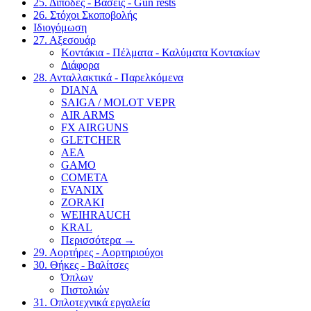
25. Δίποδες - Βάσεις - Gun rests
26. Στόχοι Σκοποβολής
Ιδιογόμωση
27. Αξεσουάρ
Κοντάκια - Πέλματα - Καλύματα Κοντακίων
Διάφορα
28. Ανταλλακτικά - Παρελκόμενα
DIANA
SAIGA / MOLOT VEPR
AIR ARMS
FX AIRGUNS
GLETCHER
AEA
GAMO
COMETA
EVANIX
ZORAKI
WEIHRAUCH
KRAL
Περισσότερα
→
29. Αορτήρες - Αορτηριούχοι
30. Θήκες - Βαλίτσες
Όπλων
Πιστολιών
31. Οπλοτεχνικά εργαλεία