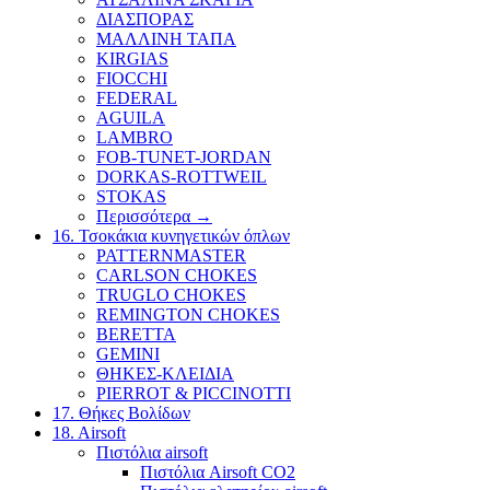
ΔΙΑΣΠΟΡΑΣ
ΜΑΛΛΙΝΗ ΤΑΠΑ
KIRGIAS
FIOCCHI
FEDERAL
AGUILA
LAMBRO
FOB-TUNET-JORDAN
DORKAS-ROTTWEIL
STOKAS
Περισσότερα
→
16. Τσοκάκια κυνηγετικών όπλων
PATTERNMASTER
CARLSON CHOKES
TRUGLO CHOKES
REMINGTON CHOKES
BERETTA
GEMINI
ΘΗΚΕΣ-ΚΛΕΙΔΙΑ
PIERROT & PICCINOTTI
17. Θήκες Βολίδων
18. Airsoft
Πιστόλια airsoft
Πιστόλια Airsoft CO2