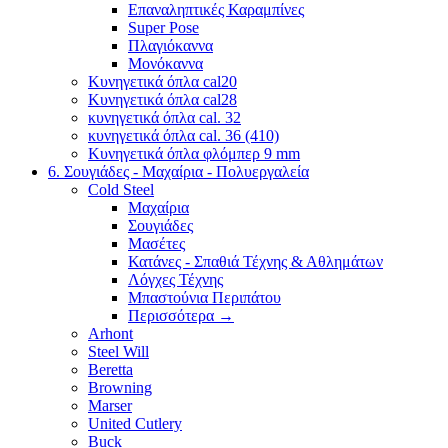
Επαναληπτικές Καραμπίνες
Super Pose
Πλαγιόκαννα
Μονόκαννα
Κυνηγετικά όπλα cal20
Κυνηγετικά όπλα cal28
κυνηγετικά όπλα cal. 32
κυνηγετικά όπλα cal. 36 (410)
Κυνηγετικά όπλα φλόμπερ 9 mm
6. Σουγιάδες - Μαχαίρια - Πολυεργαλεία
Cold Steel
Μαχαίρια
Σουγιάδες
Μασέτες
Κατάνες - Σπαθιά Τέχνης & Αθλημάτων
Λόγχες Τέχνης
Μπαστούνια Περιπάτου
Περισσότερα
→
Arhont
Steel Will
Beretta
Browning
Marser
United Cutlery
Buck