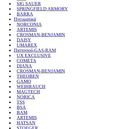
SIG SAUER
SPRINGFIELD ARMORY
BARRA
Πνευματικά
NORCONIA
ARTEMIS
CROSMAN-BENJAMIN
DAISY
UMAREX
Πιστονιού-GAS-RAM
UX EXCLUSIVE
COMETA
DIANA
CROSMAN-BENJAMIN
THEOBEN
GAMO
WEIHRAUCH
MAGTECH
NORICA
TSS
BSA
BAM
ARTEMIS
HATSAN
STOEGER