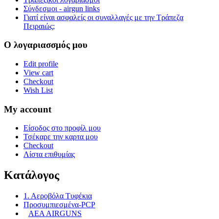
Σύνδεσμοι - airgun links
Γιατί είναι ασφαλείς οι συναλλαγές με την Τράπεζα
Πειραιώς;
Ο λογαριασσμός μου
Edit profile
View cart
Checkout
Wish List
My account
Είσοδος στο προφίλ μου
Τσέκαρε την καρτα μου
Checkout
Λίστα επιθυμίας
Κατάλογος
1. Αεροβόλα Τυφέκια
Προσυμπιεσμένα-PCP
AEA AIRGUNS