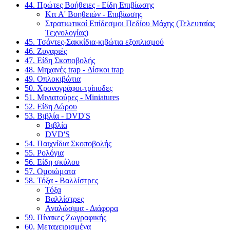
44. Πρώτες Βοήθειες - Είδη Επιβίωσης
Κιτ Α' Βοηθειών - Επιβίωσης
Στρατιωτικοί Επίδεσμοι Πεδίου Μάχης (Τελευταίας
Τεχνολογίας)
45. Τσάντες-Σακκίδια-κιβώτια εξοπλισμού
46. Ζυγαριές
47. Είδη Σκοποβολής
48. Μηχανές trap - Δίσκοι trap
49. Οπλοκιβώτια
50. Χρονογράφοι-τρίποδες
51. Μινιατούρες - Miniatures
52. Είδη Δώρου
53. Βιβλία - DVD'S
Βιβλία
DVD'S
54. Παιχνίδια Σκοποβολής
55. Ρολόγια
56. Είδη σκύλου
57. Ομοιώματα
58. Τόξα - Βαλλίστρες
Τόξα
Βαλλίστρες
Αναλώσιμα - Διάφορα
59. Πίνακες Ζωγραφικής
60. Μεταχειρισμένα