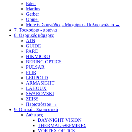
Eden
Martins
Gerber
Opinel
More 6. Σουγιάδες - Μαχαίρια - Πολυεργαλεία
→
7. Τσεκούρια - πριόνια
8. Θερμικές κάμερες
ATN
GUIDE
PARD
HIKMICRO
BERING OPTICS
PULSAR
FLIR
LEUPOLD
ARMASIGHT
LAHOUX
SWAROVSKI
ZEISS
Περισσότερα
→
9. Οπτικά - Σκοπευτικά
Διόπτρες
DAY/NIGHT VISION
THERMAL-ΘΕΡΜΙΚΕΣ
VORTEX OPTICS