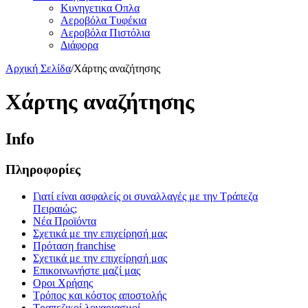
Κυνηγετικα Οπλα
Αεροβόλα Τυφέκια
Αεροβόλα Πιστόλια
Διάφορα
Αρχική Σελίδα
/
Χάρτης αναζήτησης
Χάρτης αναζήτησης
Ιnfo
Πληροφορίες
Γιατί είναι ασφαλείς οι συναλλαγές με την Τράπεζα
Πειραιώς;
Νέα Προϊόντα
Σχετικά με την επιχείρησή μας
Πρόταση franchise
Σχετικά με την επιχείρησή μας
Επικοινωνήστε μαζί μας
Οροι Χρήσης
Τρόπος και κόστος αποστολής
Τραπεζικοί λογαριασμοί