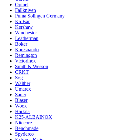
Opinel
Fallkniven
Puma Solingen Germany
Ka-Bar
Kershaw
Winchester
Leatherman
Boker
Karesuando
Remington
Victorinox
Smith & Wesson
CRKT
Sog
Walther
Umarex
Sauer
Blaser
Woox
Harkila
K25-ALBAINOX
Nitecore
Benchmade
Spyderco
Extrema Ratio