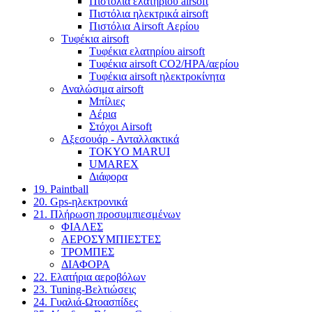
Πιστόλια ελατηρίου airsoft
Πιστόλια ηλεκτρικά airsoft
Πιστόλια Airsoft Αερίου
Τυφέκια airsoft
Τυφέκια ελατηρίου airsoft
Τυφέκια airsoft CO2/HPA/αερίου
Τυφέκια airsoft ηλεκτροκίνητα
Αναλώσιμα airsoft
Μπίλιες
Αέρια
Στόχοι Airsoft
Αξεσουάρ - Ανταλλακτικά
TOKYO MARUI
UMAREX
Διάφορα
19. Paintball
20. Gps-ηλεκτρονικά
21. Πλήρωση προσυμπιεσμένων
ΦΙΑΛΕΣ
ΑΕΡΟΣΥΜΠΙΕΣΤΕΣ
ΤΡΟΜΠΕΣ
ΔΙΑΦΟΡΑ
22. Ελατήρια αεροβόλων
23. Tuning-Βελτιώσεις
24. Γυαλιά-Ωτοασπίδες