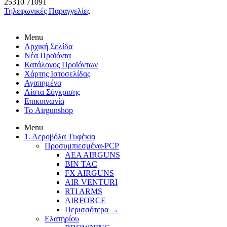
25310
71091
Τηλεφωνικές Παραγγελίες
Menu
Αρχική Σελίδα
Νέα Προϊόντα
Κατάλογος Προϊόντων
Χάρτης Ιστοσελίδας
Αγαπημένα
Λίστα Σύγκρισης
Επικοινωνία
Το Airgunshop
Menu
1. Αεροβόλα Τυφέκια
Προσυμπιεσμένα-PCP
AEA AIRGUNS
BIN TAC
FX AIRGUNS
AIR VENTURI
RTI ARMS
AIRFORCE
Περισσότερα
→
Ελατηρίου