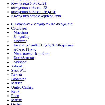
Κυνηγετικά όπλα cal28
κυνηγετικά όπλα cal. 32
κυνηγετικά όπλα cal. 36 (410)
Κυνηγετικά όπλα φλόμπερ 9 mm
6. Σουγιάδες - Μαχαίρια - Πολυεργαλεία
Cold Steel
Μαχαίρια
Σουγιάδες
Μασέτες
Κατάνες - Σπαθιά Τέχνης & Αθλημάτων
Λόγχες Τέχνης
Μπαστούνια Περιπάτου
Εκπαιδευτικά
Διάφορα
Arhont
Steel Will
Beretta
Browning
Marser
United Cutlery
Buck
Eden
Martins
Gerber