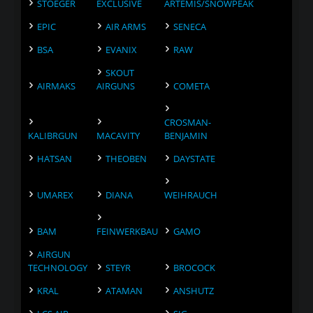
STOEGER
EXCLUSIVE
ARTEMIS/SNOWPEAK
EPIC
AIR ARMS
SENECA
BSA
EVANIX
RAW
SKOUT
AIRMAKS
AIRGUNS
COMETA
CROSMAN-
KALIBRGUN
MACAVITY
BENJAMIN
HATSAN
THEOBEN
DAYSTATE
UMAREX
DIANA
WEIHRAUCH
BAM
FEINWERKBAU
GAMO
AIRGUN
TECHNOLOGY
STEYR
BROCOCK
KRAL
ATAMAN
ANSHUTZ