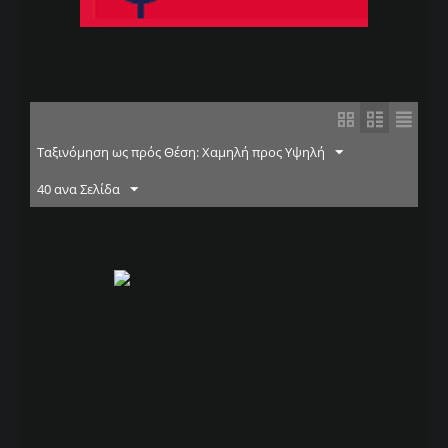
Ταξινόμηση ως πρός Θέση: Χαμηλή προς Υψηλή
40 ανα Σελίδα