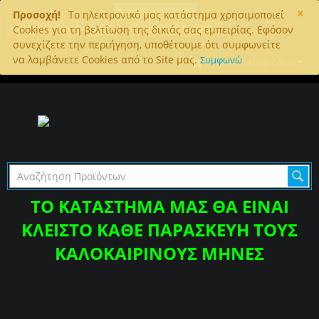
×
Airgunshop.gr
Επιλέξτε Κατάστημα :
|
Προσοχή!
To ηλεκτρονικό μας κατάστημα χρησιμοποιεί
idiogomosishop.gr
shootingshop.eu
|
Cookies για τη βελτίωση της δικιάς σας εμπειρίας. Εφόσον
συνεχίζετε την περιήγηση, υποθέτουμε ότι συμφωνείτε
να λαμβάνετε Cookies από το Site μας.
Συμφωνώ
Το καλάθι είναι άδειο
ΤΟ ΚΑΤΑΣΤΗΜΑ ΜΑΣ ΘΑ ΕΙΝΑΙ
ΚΛΕΙΣΤΟ ΚΑΘΕ ΠΑΡΑΣΚΕΥΗ ΤΟΥΣ
ΚΑΛΟΚΑΙΡΙΝΟΥΣ ΜΗΝΕΣ