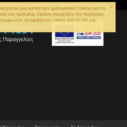
×
Ο Λογαριασμός μου
Το καλάθι είναι άδειο
εκτρονικό μας κατάστημα χρησιμοποιεί Cookies για τη
κιάς σας εμπειρίας. Εφόσον συνεχίζετε την περιήγηση,
συμφωνείτε να λαμβάνετε Cookies από το Site μας.
0
71091
ς Παραγγελίες