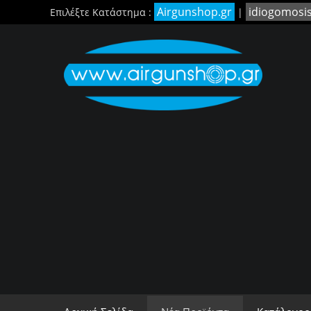
Airgunshop.gr
idiogomosi
Επιλέξτε Κατάστημα :
|