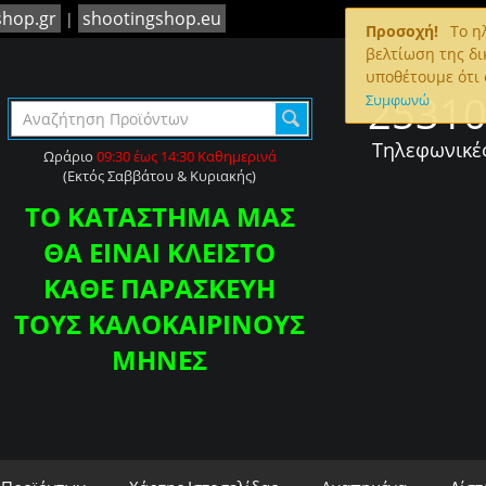
shop.gr
shootingshop.eu
|
Προσοχή!
To ηλ
βελτίωση της δι
υποθέτουμε ότι 
2531
Συμφωνώ
Τηλεφωνικέ
Ωράριο
09:30 έως 14:30 Καθημερινά
(Εκτός Σαββάτου & Κυριακής)
ΤΟ ΚΑΤΑΣΤΗΜΑ ΜΑΣ
ΘΑ ΕΙΝΑΙ ΚΛΕΙΣΤΟ
ΚΑΘΕ ΠΑΡΑΣΚΕΥΗ
ΤΟΥΣ ΚΑΛΟΚΑΙΡΙΝΟΥΣ
ΜΗΝΕΣ