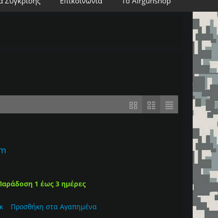
α Σύγκρισης
Επικοινωνία
Το Airgunshop
mm
Παράδοση 1 έως 3 ημέρες
κ
Προσθήκη στα Αγαπημένα