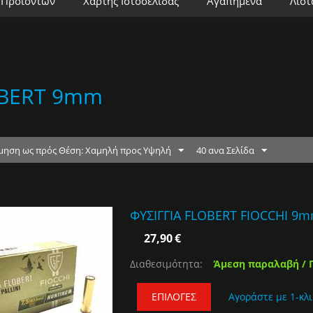
 Προϊόντων
Χάρτης Ιστοσελίδας
Αγαπημένα
Λίστ
BERT 9mm
μηση ως πρός Θέση: Χαμηλή προς Υψηλή
40 ανα Σελίδα
ΦΥΣΙΓΓΙΑ FLOBERT FIOCCHI 9
27,90
€
Διαθεσιμότητα:
Άμεση παραλαβή / 
ΕΠΙΛΟΓΈΣ
Αγοράστε με 1-κλι