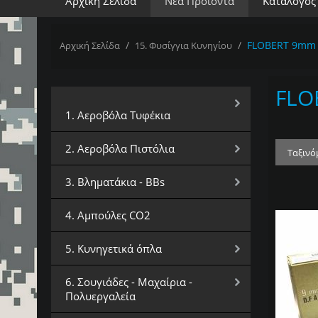
Αρχική Σελίδα
Νέα Προϊόντα
Κατάλογος
/
/
FLOBERT 9mm
Αρχική Σελίδα
15. Φυσίγγια Κυνηγίου
FLO
Επιλέξτε Κατηγορία
1. Αεροβόλα Τυφέκια
2. Αεροβόλα Πιστόλια
Ταξινό
3. Βληματάκια - BBs
4. Αμπούλες CO2
5. Κυνηγετικά όπλα
6. Σουγιάδες - Μαχαίρια -
Πολυεργαλεία