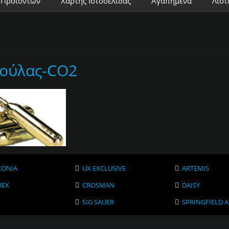
 Προϊόντων
Χάρτης Ιστοσελίδας
Αγαπημένα
Λίστ
ούλας-CO2
CONIA
UX EXCLUSIVE
ARTEMIS
REX
CROSMAN
DAISY
SIG SAUER
SPRINGFIELD 