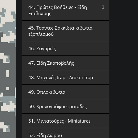
44. Πρώτες Βοήθειες - Είδη
Επιβίωσης
45. Τσάντες-Σακκίδια-κιβώτια
εξοπλισμού
46. Ζυγαριές
47. Είδη Σκοποβολής
48. Μηχανές trap - Δίσκοι trap
49. Οπλοκιβώτια
50. Χρονογράφοι-τρίποδες
51. Μινιατούρες - Miniatures
52. Είδη Δώρου