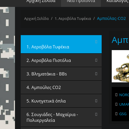
Αρχική Σελίδα
Νέα Προϊόντα
Κατάλογος
/
/
Αμπούλας-CO2
Αρχική Σελίδα
1. Αεροβόλα Τυφέκια
Αμπ
Επιλέξτε Κατηγορία
1. Αεροβόλα Τυφέκια
2. Αεροβόλα Πιστόλια
3. Βληματάκια - BBs
4. Αμπούλες CO2
NOR
5. Κυνηγετικά όπλα
UMA
GSG
6. Σουγιάδες - Μαχαίρια -
Πολυεργαλεία