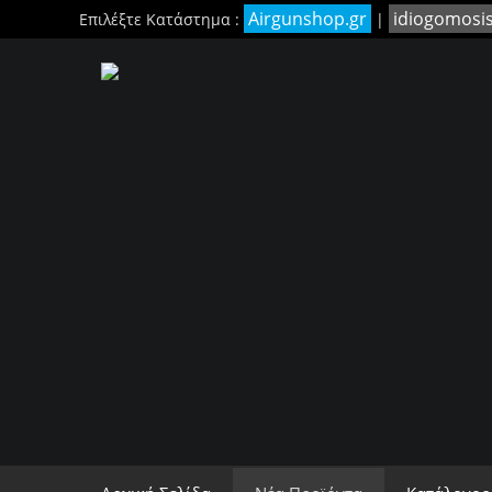
Airgunshop.gr
idiogomosi
Επιλέξτε Κατάστημα :
|