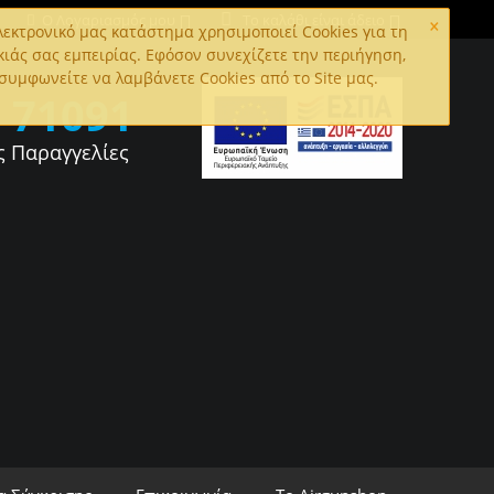
×
Ο Λογαριασμός μου
Το καλάθι είναι άδειο
εκτρονικό μας κατάστημα χρησιμοποιεί Cookies για τη
κιάς σας εμπειρίας. Εφόσον συνεχίζετε την περιήγηση,
συμφωνείτε να λαμβάνετε Cookies από το Site μας.
0
71091
ς Παραγγελίες