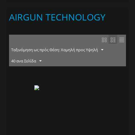
AIRGUN TECHNOLOGY
Ταξινόμηση ως πρός Θέση: Χαμηλή προς Υψηλή
40 ανα Σελίδα