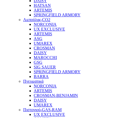
DAISY
HATSAN
ARTEMIS
SPRINGFIELD ARMORY
Αμπούλας-CO2
NORCONIA
UX EXCLUSIVE
ARTEMIS
ASG
UMAREX
CROSMAN
DAISY
MAROCCHI
GSG
SIG SAUER
SPRINGFIELD ARMORY
BARRA
Πνευματικά
NORCONIA
ARTEMIS
CROSMAN-BENJAMIN
DAISY
UMAREX
Πιστονιού-GAS-RAM
UX EXCLUSIVE