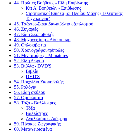
44. Πρώτες Βοήθειες - Είδη Επιβίωσης
Κιτ Α' Βοηθειών - Επιβίωσης
Στρατιωτικοί Επίδεσμοι Πεδίου Μάχης (Τελευταίας
Τεχνολογίας)
45. Τσάντες-Σακκίδια-κιβώτια εξοπλισμού
46. Ζυγαριές
47. Είδη Σκοποβολής
48. Μηχανές trap - Δίσκοι trap
49. Οπλοκιβώτια
50. Χρονογράφοι-τρίποδες
51. Μινιατούρες - Miniatures
52. Είδη Δώρου
53. Βιβλία - DVD'S
Βιβλία
DVD'S
54. Παιχνίδια Σκοποβολής
55. Ρολόγια
56. Είδη σκύλου
57. Ομοιώματα
58. Τόξα - Βαλλίστρες
Τόξα
Βαλλίστρες
Αναλώσιμα - Διάφορα
59. Πίνακες Ζωγραφικής
60. Μεταχειρισμένα