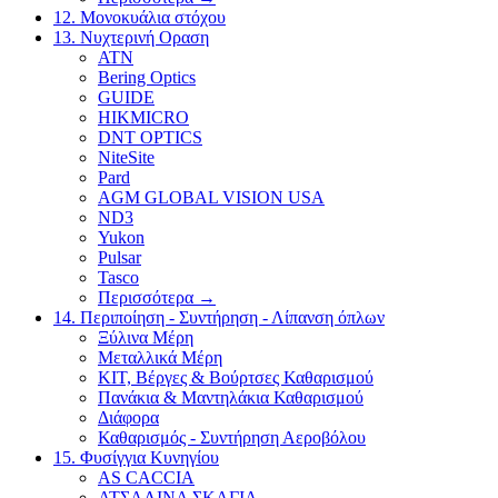
12. Μονοκυάλια στόχου
13. Νυχτερινή Οραση
ATN
Bering Optics
GUIDE
HIKMICRO
DNT OPTICS
NiteSite
Pard
AGM GLOBAL VISION USA
ND3
Yukon
Pulsar
Tasco
Περισσότερα
→
14. Περιποίηση - Συντήρηση - Λίπανση όπλων
Ξύλινα Μέρη
Μεταλλικά Μέρη
ΚΙΤ, Βέργες & Βούρτσες Καθαρισμού
Πανάκια & Μαντηλάκια Καθαρισμού
Διάφορα
Καθαρισμός - Συντήρηση Αεροβόλου
15. Φυσίγγια Κυνηγίου
AS CACCIA
ΑΤΣΑΛΙΝΑ ΣΚΑΓΙΑ