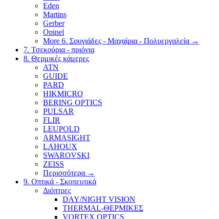
Eden
Martins
Gerber
Opinel
More 6. Σουγιάδες - Μαχαίρια - Πολυεργαλεία
→
7. Τσεκούρια - πριόνια
8. Θερμικές κάμερες
ATN
GUIDE
PARD
HIKMICRO
BERING OPTICS
PULSAR
FLIR
LEUPOLD
ARMASIGHT
LAHOUX
SWAROVSKI
ZEISS
Περισσότερα
→
9. Οπτικά - Σκοπευτικά
Διόπτρες
DAY/NIGHT VISION
THERMAL-ΘΕΡΜΙΚΕΣ
VORTEX OPTICS