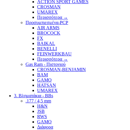
ACTION SPORT GAMES
CROSMAN
UMAREX
Περισσότερα
→
Προσυμπιεσμένα-PCP
AIR ARMS
BROCOCK
FX
BAIKAL
BENELLI
FEINWERKBAU
Περισσότερα
→
Gas Ram - Πιστονιού
CROSMAN-BENJAMIN
BAM
GAMO
HATSAN
UMAREX
3. Βληματάκια - BBs
.177 / 4,5 mm
H&N
JSB
RWS
GAMO
Διάφορα