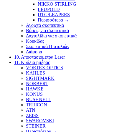
NIKKO STIRLING
LEUPOLD
UTG/LEAPERS
Περισσότερα
→
Ανοιχτά σκοπευτικά
Βάσεις για σκοπευτικά
Δαχτυλίδια για σκοπευτικά
Κουκίδας
Σκοπευτικά Πιστολιών
Διάφορα
10. Αποστασιόμετρα Laser
11. Κυάλια ημέρας
VORTEX OPTICS
KAHLES
SIGHTMARK
NORBERT
HAWKE
KONUS
BUSHNELL
TRIJICON
ATN
ZEISS
SWAROVSKI
STEINER
Περισσότερα
→