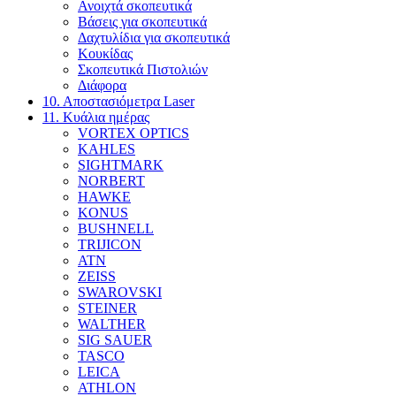
Ανοιχτά σκοπευτικά
Βάσεις για σκοπευτικά
Δαχτυλίδια για σκοπευτικά
Κουκίδας
Σκοπευτικά Πιστολιών
Διάφορα
10. Αποστασιόμετρα Laser
11. Κυάλια ημέρας
VORTEX OPTICS
KAHLES
SIGHTMARK
NORBERT
HAWKE
KONUS
BUSHNELL
TRIJICON
ATN
ZEISS
SWAROVSKI
STEINER
WALTHER
SIG SAUER
TASCO
LEICA
ATHLON