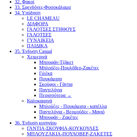
32. Φακοί
33. Σφενδόνες-Φυσοκάλαμα
34. Υπόδηση
LE CHAMEAU
ΔΙΑΦΟΡΑ
ΓΑΛΟΤΣΕΣ ΣΤΗΘΟΥΣ
ΓΑΛΟΤΣΕΣ
ΓΥΝΑΙΚΕΙΑ
ΠΑΙΔΙΚΑ
35. Ένδυση Casual
Χειμερινά
Μπουφάν-Τζάκετ
Μπλούζες-Πουλόβερ-Ζακέτες
Γιλέκα
Πουκάμισα
Σκούφοι - Γάντια
Παντελόνια
Περισσότερα
→
Καλοκαιρινά
Μπλούζες - Πουκάμισα - καπέλλα
Παντελόνια - Βερμούδες - Μαγιό
Μπουφάν - Ζακέτες
36. Ένδυση κυνηγίου
ΓΑΝΤΙΑ-ΣΚΟΥΦΙΑ-ΚΟΥΚΟΥΛΕΣ
ΜΠΛΟΥΖΑΚΙΑ-ΠΟΥΛΟΒΕΡ-ΖΑΚΕΤΕΣ