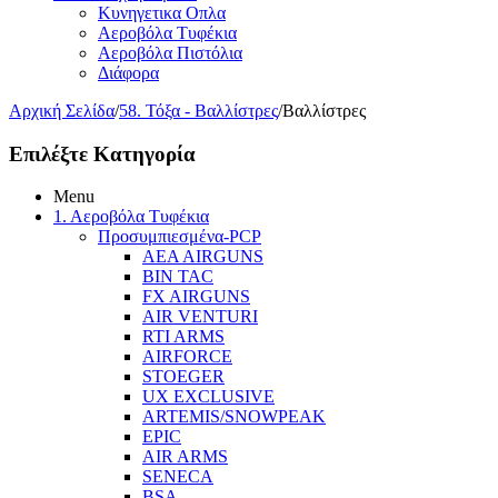
Κυνηγετικα Οπλα
Αεροβόλα Τυφέκια
Αεροβόλα Πιστόλια
Διάφορα
Αρχική Σελίδα
/
58. Τόξα - Βαλλίστρες
/
Βαλλίστρες
Επιλέξτε Κατηγορία
Menu
1. Αεροβόλα Τυφέκια
Προσυμπιεσμένα-PCP
AEA AIRGUNS
BIN TAC
FX AIRGUNS
AIR VENTURI
RTI ARMS
AIRFORCE
STOEGER
UX EXCLUSIVE
ARTEMIS/SNOWPEAK
EPIC
AIR ARMS
SENECA
BSA