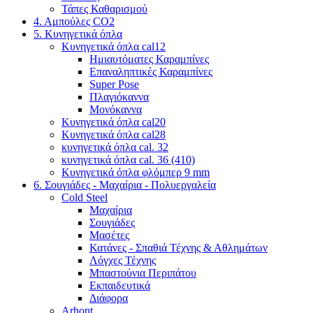
Τάπες Καθαρισμού
4. Αμπούλες CO2
5. Κυνηγετικά όπλα
Κυνηγετικά όπλα cal12
Ημιαυτόματες Καραμπίνες
Επαναληπτικές Καραμπίνες
Super Pose
Πλαγιόκαννα
Μονόκαννα
Κυνηγετικά όπλα cal20
Κυνηγετικά όπλα cal28
κυνηγετικά όπλα cal. 32
κυνηγετικά όπλα cal. 36 (410)
Κυνηγετικά όπλα φλόμπερ 9 mm
6. Σουγιάδες - Μαχαίρια - Πολυεργαλεία
Cold Steel
Μαχαίρια
Σουγιάδες
Μασέτες
Κατάνες - Σπαθιά Τέχνης & Αθλημάτων
Λόγχες Τέχνης
Μπαστούνια Περιπάτου
Εκπαιδευτικά
Διάφορα
Arhont