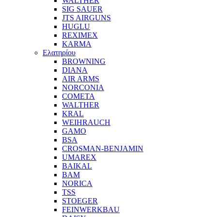
WALTHER
SIG SAUER
JTS AIRGUNS
HUGLU
REXIMEX
KARMA
Ελατηρίου
BROWNING
DIANA
AIR ARMS
NORCONIA
COMETA
WALTHER
KRAL
WEIHRAUCH
GAMO
BSA
CROSMAN-BENJAMIN
UMAREX
BAIKAL
BAM
NORICA
TSS
STOEGER
FEINWERKBAU