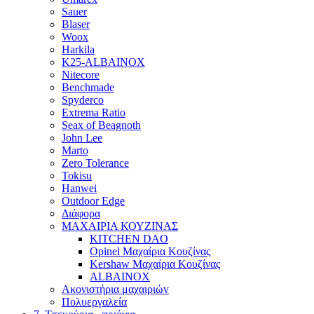
Sauer
Blaser
Woox
Harkila
K25-ALBAINOX
Nitecore
Benchmade
Spyderco
Extrema Ratio
Seax of Beagnoth
John Lee
Marto
Zero Tolerance
Tokisu
Hanwei
Outdoor Edge
Διάφορα
ΜΑΧΑΙΡΙΑ ΚΟΥΖΙΝΑΣ
KITCHEN DAO
Opinel Μαχαίρια Κουζίνας
Kershaw Μαχαίρια Κουζίνας
ALBAINOX
Ακονιστήρια μαχαιριώv
Πολυεργαλεία