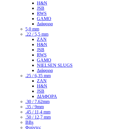
H&N
JSB
RWS
GAMO
Διάφορα
5,0 mm
.22 / 5,5 mm
ZAN
H&N
JSB
RWS
GAMO
NIELSEN SLUGS
Διάφορα
.25 / 6,35 mm
ZAN
H&N
JSB
ΔΙΑΦΟΡΑ
.30 / 7.62mm
.35 / 9mm
.45 / 11,4 mm
.50 / 12,7 mm
BBs
Φούντες