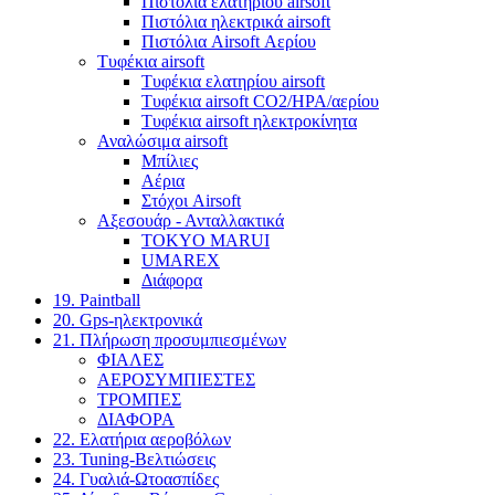
Πιστόλια ελατηρίου airsoft
Πιστόλια ηλεκτρικά airsoft
Πιστόλια Airsoft Αερίου
Τυφέκια airsoft
Τυφέκια ελατηρίου airsoft
Τυφέκια airsoft CO2/HPA/αερίου
Τυφέκια airsoft ηλεκτροκίνητα
Αναλώσιμα airsoft
Μπίλιες
Αέρια
Στόχοι Airsoft
Αξεσουάρ - Ανταλλακτικά
TOKYO MARUI
UMAREX
Διάφορα
19. Paintball
20. Gps-ηλεκτρονικά
21. Πλήρωση προσυμπιεσμένων
ΦΙΑΛΕΣ
ΑΕΡΟΣΥΜΠΙΕΣΤΕΣ
ΤΡΟΜΠΕΣ
ΔΙΑΦΟΡΑ
22. Ελατήρια αεροβόλων
23. Tuning-Βελτιώσεις
24. Γυαλιά-Ωτοασπίδες