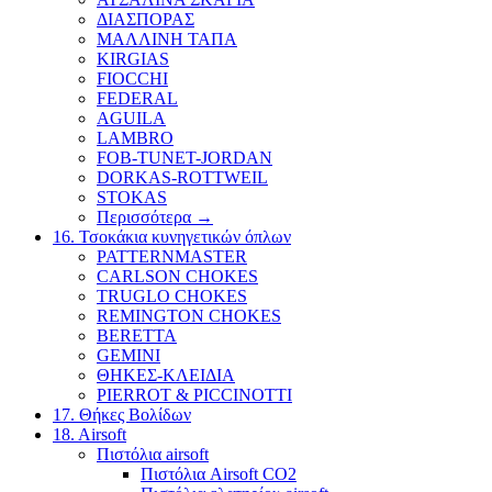
ΔΙΑΣΠΟΡΑΣ
ΜΑΛΛΙΝΗ ΤΑΠΑ
KIRGIAS
FIOCCHI
FEDERAL
AGUILA
LAMBRO
FOB-TUNET-JORDAN
DORKAS-ROTTWEIL
STOKAS
Περισσότερα
→
16. Τσοκάκια κυνηγετικών όπλων
PATTERNMASTER
CARLSON CHOKES
TRUGLO CHOKES
REMINGTON CHOKES
BERETTA
GEMINI
ΘΗΚΕΣ-ΚΛΕΙΔΙΑ
PIERROT & PICCINOTTI
17. Θήκες Βολίδων
18. Airsoft
Πιστόλια airsoft
Πιστόλια Airsoft CO2