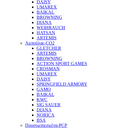
DAISY
UMAREX
BAIKAL
BROWNING
DIANA
WEIHRAUCH
HATSAN
ARTEMIS
Αμπούλας-CO2
GLETCHER
ARTEMIS
BROWNING
ACTION SPORT GAMES
CROSMAN
UMAREX
DAISY
SPRINGFIELD ARMORY
GAMO
BAIKAL
KWC
SIG SAUER
DIANA
NORICA
BSA
Προσυμπιεσμένα-PCP