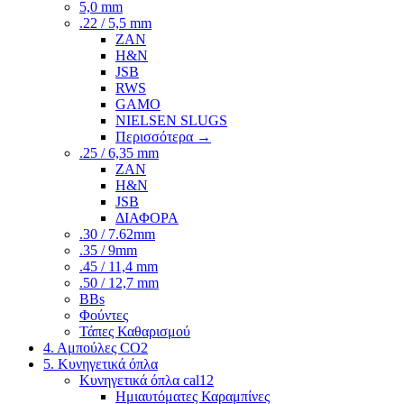
5,0 mm
.22 / 5,5 mm
ZAN
H&N
JSB
RWS
GAMO
NIELSEN SLUGS
Περισσότερα
→
.25 / 6,35 mm
ZAN
H&N
JSB
ΔΙΑΦΟΡΑ
.30 / 7.62mm
.35 / 9mm
.45 / 11,4 mm
.50 / 12,7 mm
BBs
Φούντες
Τάπες Καθαρισμού
4. Αμπούλες CO2
5. Κυνηγετικά όπλα
Κυνηγετικά όπλα cal12
Ημιαυτόματες Καραμπίνες