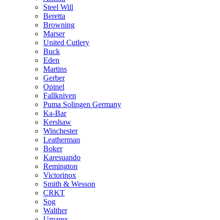
Steel Will
Beretta
Browning
Marser
United Cutlery
Buck
Eden
Martins
Gerber
Opinel
Fallkniven
Puma Solingen Germany
Ka-Bar
Kershaw
Winchester
Leatherman
Boker
Karesuando
Remington
Victorinox
Smith & Wesson
CRKT
Sog
Walther
Umarex