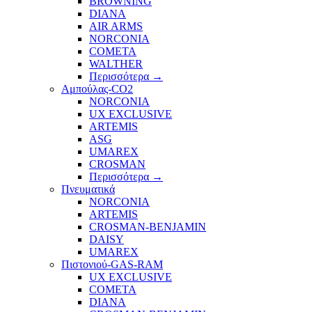
BROWNING
DIANA
AIR ARMS
NORCONIA
COMETA
WALTHER
Περισσότερα
→
Αμπούλας-CO2
NORCONIA
UX EXCLUSIVE
ARTEMIS
ASG
UMAREX
CROSMAN
Περισσότερα
→
Πνευματικά
NORCONIA
ARTEMIS
CROSMAN-BENJAMIN
DAISY
UMAREX
Πιστονιού-GAS-RAM
UX EXCLUSIVE
COMETA
DIANA