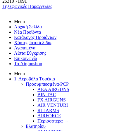
25310
71091
Τηλεφωνικές Παραγγελίες
Menu
Αρχική Σελίδα
Νέα Προϊόντα
Κατάλογος Προϊόντων
Χάρτης Ιστοσελίδας
Αγαπημένα
Λίστα Σύγκρισης
Επικοινωνία
Το Airgunshop
Menu
1. Αεροβόλα Τυφέκια
Προσυμπιεσμένα-PCP
AEA AIRGUNS
BIN TAC
FX AIRGUNS
AIR VENTURI
RTI ARMS
AIRFORCE
Περισσότερα
→
Ελατηρίου