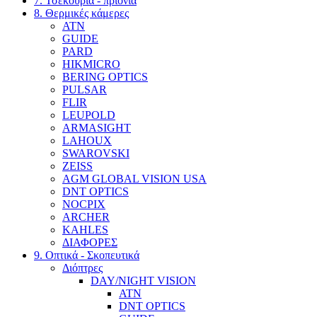
7. Τσεκούρια - πριόνια
8. Θερμικές κάμερες
ATN
GUIDE
PARD
HIKMICRO
BERING OPTICS
PULSAR
FLIR
LEUPOLD
ARMASIGHT
LAHOUX
SWAROVSKI
ZEISS
AGM GLOBAL VISION USA
DNT OPTICS
NOCPIX
ARCHER
KAHLES
ΔΙΑΦΟΡΕΣ
9. Οπτικά - Σκοπευτικά
Διόπτρες
DAY/NIGHT VISION
ATN
DNT OPTICS