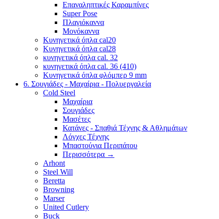
Επαναληπτικές Καραμπίνες
Super Pose
Πλαγιόκαννα
Μονόκαννα
Κυνηγετικά όπλα cal20
Κυνηγετικά όπλα cal28
κυνηγετικά όπλα cal. 32
κυνηγετικά όπλα cal. 36 (410)
Κυνηγετικά όπλα φλόμπερ 9 mm
6. Σουγιάδες - Μαχαίρια - Πολυεργαλεία
Cold Steel
Μαχαίρια
Σουγιάδες
Μασέτες
Κατάνες - Σπαθιά Τέχνης & Αθλημάτων
Λόγχες Τέχνης
Μπαστούνια Περιπάτου
Περισσότερα
→
Arhont
Steel Will
Beretta
Browning
Marser
United Cutlery
Buck