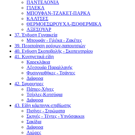
ΠΑΝΤΕΛΟΝΙΑ
ΓΙΛΕΚΑ
ΜΠΟΥΦΑΝ-ΤΖΑΚΕΤ-ΠΑΡΚΑ
ΚΑΛΤΣΕΣ
ΘΕΡΜΟΕΣΩΡΟΥΧΑ-ΙΣΟΘΕΡΜΙΚΑ
ΑΞΕΣΟΥΑΡ
37. Ένδυση Γυναικεία
Μπουφάν - Γιλέκα - Ζακέτες
39. Περιποίηση ρούχων-παπουτσιών
40. Ενδυση Σκοποβολής - Σκοπευτηρίου
41. Κυνηγετικά είδη
Καρεκλάκια
Αξεσουάρ Παραλλαγής
Φυσιγγιοθήκες - Τσάντες
Διάφορα
42. Σφυριχτρες
Πάπιες-Χήνες
Τσίχλες-Κοτσύφια
Διάφορα
43. Είδη κάμπινγκ-επιβίωσης
Πισίνες - Στρώματα
Σκηνές - Τέντες - Υπνόσακκοι
Σακίδια
Διάφορα
Αιώρες