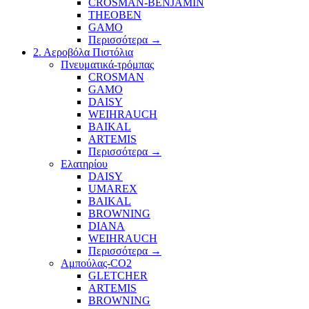
CROSMAN-BENJAMIN
THEOBEN
GAMO
Περισσότερα
→
2. Αεροβόλα Πιστόλια
Πνευματικά-τρόμπας
CROSMAN
GAMO
DAISY
WEIHRAUCH
BAIKAL
ARTEMIS
Περισσότερα
→
Ελατηρίου
DAISY
UMAREX
BAIKAL
BROWNING
DIANA
WEIHRAUCH
Περισσότερα
→
Αμπούλας-CO2
GLETCHER
ARTEMIS
BROWNING