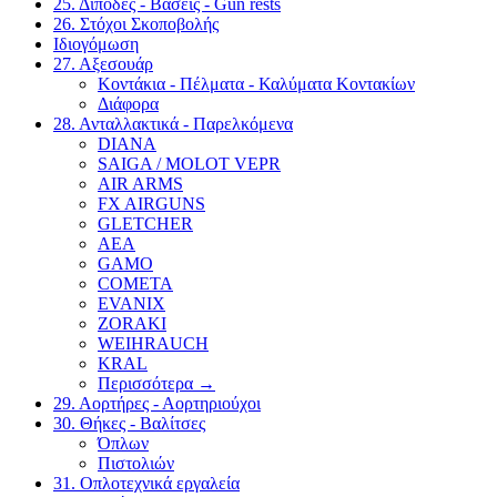
25. Δίποδες - Βάσεις - Gun rests
26. Στόχοι Σκοποβολής
Ιδιογόμωση
27. Αξεσουάρ
Κοντάκια - Πέλματα - Καλύματα Κοντακίων
Διάφορα
28. Ανταλλακτικά - Παρελκόμενα
DIANA
SAIGA / MOLOT VEPR
AIR ARMS
FX AIRGUNS
GLETCHER
AEA
GAMO
COMETA
EVANIX
ZORAKI
WEIHRAUCH
KRAL
Περισσότερα
→
29. Αορτήρες - Αορτηριούχοι
30. Θήκες - Βαλίτσες
Όπλων
Πιστολιών
31. Οπλοτεχνικά εργαλεία