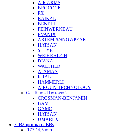
AIR ARMS
BROCOCK
FX
BAIKAL
BENELLI
FEINWERKBAU
EVANIX
ARTEMIS/SNOWPEAK
HATSAN
STEYR
WEIHRAUCH
DIANA
WALTHER
ATAMAN
KRAL
HAMMERLI
AIRGUN TECHNOLOGY
Gas Ram - Πιστονιού
CROSMAN-BENJAMIN
BAM
GAMO
HATSAN
UMAREX
3. Βληματάκια - BBs
.177 / 4,5 mm