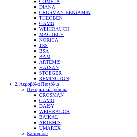
COMETA
DIANA
CROSMAN-BENJAMIN
THEOBEN
GAMO
WEIHRAUCH
MAGTECH
NORICA
TSS
BSA
BAM
ARTEMIS
HATSAN
STOEGER
REMINGTON
2. Αεροβόλα Πιστόλια
Πνευματικά-τρόμπας
CROSMAN
GAMO
DAISY
WEIHRAUCH
BAIKAL
ARTEMIS
UMAREX
Ελατηρίου