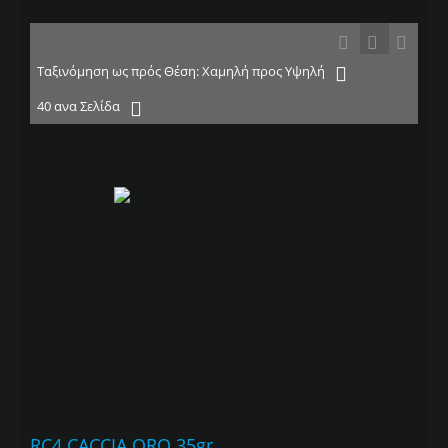
Ταξινόμηση ως πρός Θέση: Χαμηλή προς Υψηλή
40 ανα Σελίδα
RC4 CACCIA ORO 35gr