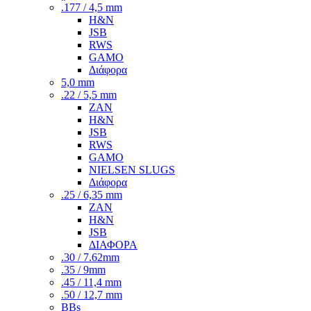
.177 / 4,5 mm
H&N
JSB
RWS
GAMO
Διάφορα
5,0 mm
.22 / 5,5 mm
ZAN
H&N
JSB
RWS
GAMO
NIELSEN SLUGS
Διάφορα
.25 / 6,35 mm
ZAN
H&N
JSB
ΔΙΑΦΟΡΑ
.30 / 7.62mm
.35 / 9mm
.45 / 11,4 mm
.50 / 12,7 mm
BBs