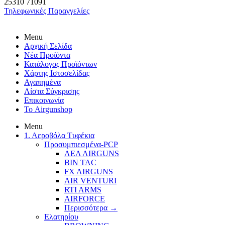
25310
71091
Τηλεφωνικές Παραγγελίες
Menu
Αρχική Σελίδα
Νέα Προϊόντα
Κατάλογος Προϊόντων
Χάρτης Ιστοσελίδας
Αγαπημένα
Λίστα Σύγκρισης
Επικοινωνία
Το Airgunshop
Menu
1. Αεροβόλα Τυφέκια
Προσυμπιεσμένα-PCP
AEA AIRGUNS
BIN TAC
FX AIRGUNS
AIR VENTURI
RTI ARMS
AIRFORCE
Περισσότερα
→
Ελατηρίου