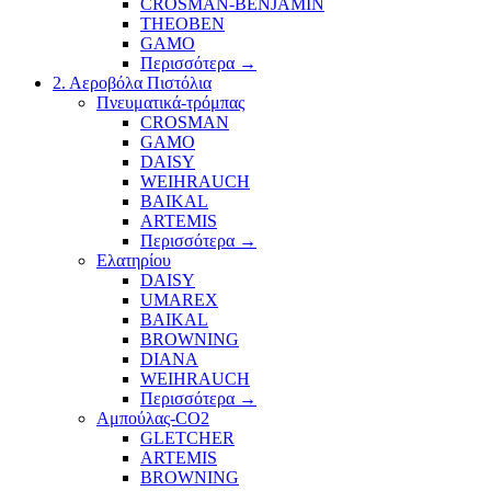
CROSMAN-BENJAMIN
THEOBEN
GAMO
Περισσότερα
→
2. Αεροβόλα Πιστόλια
Πνευματικά-τρόμπας
CROSMAN
GAMO
DAISY
WEIHRAUCH
BAIKAL
ARTEMIS
Περισσότερα
→
Ελατηρίου
DAISY
UMAREX
BAIKAL
BROWNING
DIANA
WEIHRAUCH
Περισσότερα
→
Αμπούλας-CO2
GLETCHER
ARTEMIS
BROWNING