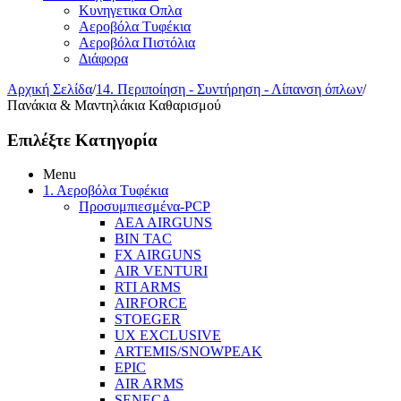
Κυνηγετικα Οπλα
Αεροβόλα Τυφέκια
Αεροβόλα Πιστόλια
Διάφορα
Αρχική Σελίδα
/
14. Περιποίηση - Συντήρηση - Λίπανση όπλων
/
Πανάκια & Μαντηλάκια Καθαρισμού
Επιλέξτε Κατηγορία
Menu
1. Αεροβόλα Τυφέκια
Προσυμπιεσμένα-PCP
AEA AIRGUNS
BIN TAC
FX AIRGUNS
AIR VENTURI
RTI ARMS
AIRFORCE
STOEGER
UX EXCLUSIVE
ARTEMIS/SNOWPEAK
EPIC
AIR ARMS
SENECA