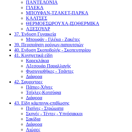
ΠΑΝΤΕΛΟΝΙΑ
ΓΙΛΕΚΑ
ΜΠΟΥΦΑΝ-ΤΖΑΚΕΤ-ΠΑΡΚΑ
ΚΑΛΤΣΕΣ
ΘΕΡΜΟΕΣΩΡΟΥΧΑ-ΙΣΟΘΕΡΜΙΚΑ
ΑΞΕΣΟΥΑΡ
37. Ένδυση Γυναικεία
Μπουφάν - Γιλέκα - Ζακέτες
39. Περιποίηση ρούχων-παπουτσιών
40. Ενδυση Σκοποβολής - Σκοπευτηρίου
41. Κυνηγετικά είδη
Καρεκλάκια
Αξεσουάρ Παραλλαγής
Φυσιγγιοθήκες - Τσάντες
Διάφορα
42. Σφυριχτρες
Πάπιες-Χήνες
Τσίχλες-Κοτσύφια
Διάφορα
43. Είδη κάμπινγκ-επιβίωσης
Πισίνες - Στρώματα
Σκηνές - Τέντες - Υπνόσακκοι
Σακίδια
Διάφορα
Αιώρες