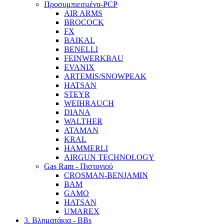
Προσυμπιεσμένα-PCP
AIR ARMS
BROCOCK
FX
BAIKAL
BENELLI
FEINWERKBAU
EVANIX
ARTEMIS/SNOWPEAK
HATSAN
STEYR
WEIHRAUCH
DIANA
WALTHER
ATAMAN
KRAL
HAMMERLI
AIRGUN TECHNOLOGY
Gas Ram - Πιστονιού
CROSMAN-BENJAMIN
BAM
GAMO
HATSAN
UMAREX
3. Βληματάκια - BBs