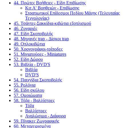
44. Πρώτες Βοήθειες - Είδη Επιβίωσης
Κιτ Α' Βοηθειών - Επιβίωσης
Στρατιωτικοί Επίδεσμοι Πεδίου Μάχης (Τελευταίας
Τεχνολογίας)
45. Τσάντες-Σακκίδια-κιβώτια εξοπλισμού
46. Ζυγαριές
47. Είδη Σκοποβολής
48. Μηχανές trap - Δίσκοι trap
49. Οπλοκιβώτια
50. Χρονογράφοι-τρίποδες
51. Μινιατούρες - Miniatures
52. Είδη Δώρου
53. Βιβλία - DVD'S
Βιβλία
DVD'S
54. Παιχνίδια Σκοποβολής
55. Ρολόγια
56. Είδη σκύλου
57. Ομοιώματα
58. Τόξα - Βαλλίστρες
Τόξα
Βαλλίστρες
Αναλώσιμα - Διάφορα
59. Πίνακες Ζωγραφικής
60. Μεταχειρισμένα