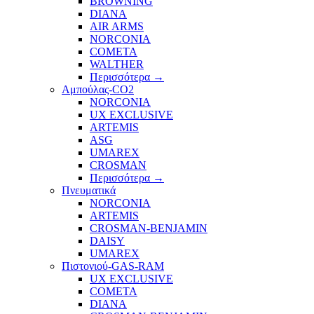
BROWNING
DIANA
AIR ARMS
NORCONIA
COMETA
WALTHER
Περισσότερα
→
Αμπούλας-CO2
NORCONIA
UX EXCLUSIVE
ARTEMIS
ASG
UMAREX
CROSMAN
Περισσότερα
→
Πνευματικά
NORCONIA
ARTEMIS
CROSMAN-BENJAMIN
DAISY
UMAREX
Πιστονιού-GAS-RAM
UX EXCLUSIVE
COMETA
DIANA