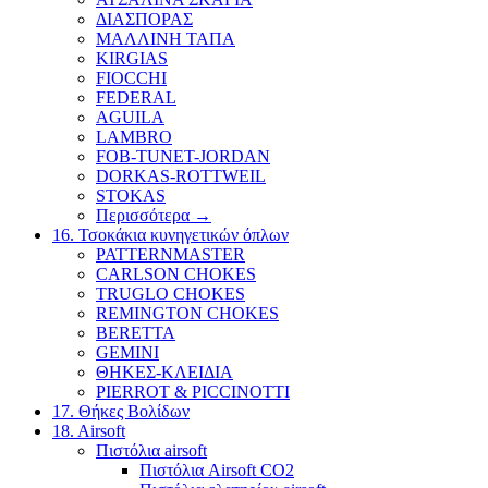
ΔΙΑΣΠΟΡΑΣ
ΜΑΛΛΙΝΗ ΤΑΠΑ
KIRGIAS
FIOCCHI
FEDERAL
AGUILA
LAMBRO
FOB-TUNET-JORDAN
DORKAS-ROTTWEIL
STOKAS
Περισσότερα
→
16. Τσοκάκια κυνηγετικών όπλων
PATTERNMASTER
CARLSON CHOKES
TRUGLO CHOKES
REMINGTON CHOKES
BERETTA
GEMINI
ΘΗΚΕΣ-ΚΛΕΙΔΙΑ
PIERROT & PICCINOTTI
17. Θήκες Βολίδων
18. Airsoft
Πιστόλια airsoft
Πιστόλια Airsoft CO2