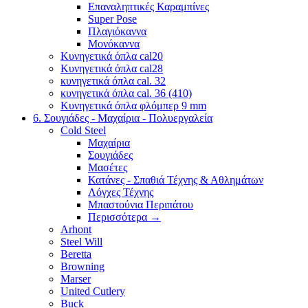
Επαναληπτικές Καραμπίνες
Super Pose
Πλαγιόκαννα
Μονόκαννα
Κυνηγετικά όπλα cal20
Κυνηγετικά όπλα cal28
κυνηγετικά όπλα cal. 32
κυνηγετικά όπλα cal. 36 (410)
Κυνηγετικά όπλα φλόμπερ 9 mm
6. Σουγιάδες - Μαχαίρια - Πολυεργαλεία
Cold Steel
Μαχαίρια
Σουγιάδες
Μασέτες
Κατάνες - Σπαθιά Τέχνης & Αθλημάτων
Λόγχες Τέχνης
Μπαστούνια Περιπάτου
Περισσότερα
→
Arhont
Steel Will
Beretta
Browning
Marser
United Cutlery
Buck