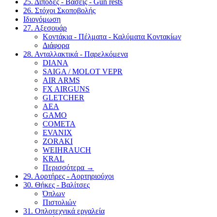
25. Δίποδες - Βάσεις - Gun rests
26. Στόχοι Σκοποβολής
Ιδιογόμωση
27. Αξεσουάρ
Κοντάκια - Πέλματα - Καλύματα Κοντακίων
Διάφορα
28. Ανταλλακτικά - Παρελκόμενα
DIANA
SAIGA / MOLOT VEPR
AIR ARMS
FX AIRGUNS
GLETCHER
AEA
GAMO
COMETA
EVANIX
ZORAKI
WEIHRAUCH
KRAL
Περισσότερα
→
29. Αορτήρες - Αορτηριούχοι
30. Θήκες - Βαλίτσες
Όπλων
Πιστολιών
31. Οπλοτεχνικά εργαλεία