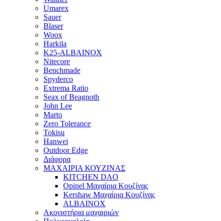
Umarex
Sauer
Blaser
Woox
Harkila
K25-ALBAINOX
Nitecore
Benchmade
Spyderco
Extrema Ratio
Seax of Beagnoth
John Lee
Marto
Zero Tolerance
Tokisu
Hanwei
Outdoor Edge
Διάφορα
ΜΑΧΑΙΡΙΑ ΚΟΥΖΙΝΑΣ
KITCHEN DAO
Opinel Μαχαίρια Κουζίνας
Kershaw Μαχαίρια Κουζίνας
ALBAINOX
Ακονιστήρια μαχαιριώv