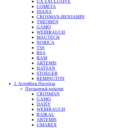
UX EXCLUSIVE
COMETA
DIANA
CROSMAN-BENJAMIN
THEOBEN
GAMO
WEIHRAUCH
MAGTECH
NORICA
TSS
BSA
BAM
ARTEMIS
HATSAN
STOEGER
REMINGTON
2. Αεροβόλα Πιστόλια
Πνευματικά-τρόμπας
CROSMAN
GAMO
DAISY
WEIHRAUCH
BAIKAL
ARTEMIS
UMAREX