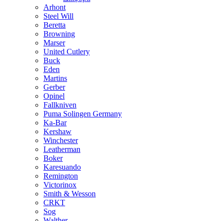
Arhont
Steel Will
Beretta
Browning
Marser
United Cutlery
Buck
Eden
Martins
Gerber
Opinel
Fallkniven
Puma Solingen Germany
Ka-Bar
Kershaw
Winchester
Leatherman
Boker
Karesuando
Remington
Victorinox
Smith & Wesson
CRKT
Sog
Walther