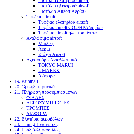
Πιστόλια ελατηρίου airsoft
Πιστόλια ηλεκτρικά airsoft
Πιστόλια Airsoft Αερίου
Τυφέκια airsoft
Τυφέκια ελατηρίου airsoft
Τυφέκια airsoft CO2/HPA/αερίου
Τυφέκια airsoft ηλεκτροκίνητα
Αναλώσιμα airsoft
Μπίλιες
Αέρια
Στόχοι Airsoft
Αξεσουάρ - Ανταλλακτικά
TOKYO MARUI
UMAREX
Διάφορα
19. Paintball
20. Gps-ηλεκτρονικά
21. Πλήρωση προσυμπιεσμένων
ΦΙΑΛΕΣ
ΑΕΡΟΣΥΜΠΙΕΣΤΕΣ
ΤΡΟΜΠΕΣ
ΔΙΑΦΟΡΑ
22. Ελατήρια αεροβόλων
23. Tuning-Βελτιώσεις
24. Γυαλιά-Ωτοασπίδες