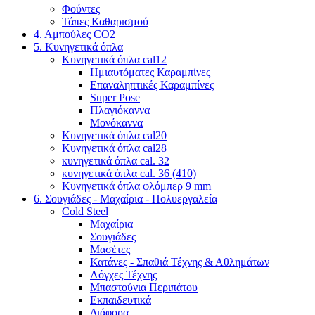
Φούντες
Τάπες Καθαρισμού
4. Αμπούλες CO2
5. Κυνηγετικά όπλα
Κυνηγετικά όπλα cal12
Ημιαυτόματες Καραμπίνες
Επαναληπτικές Καραμπίνες
Super Pose
Πλαγιόκαννα
Μονόκαννα
Κυνηγετικά όπλα cal20
Κυνηγετικά όπλα cal28
κυνηγετικά όπλα cal. 32
κυνηγετικά όπλα cal. 36 (410)
Κυνηγετικά όπλα φλόμπερ 9 mm
6. Σουγιάδες - Μαχαίρια - Πολυεργαλεία
Cold Steel
Μαχαίρια
Σουγιάδες
Μασέτες
Κατάνες - Σπαθιά Τέχνης & Αθλημάτων
Λόγχες Τέχνης
Μπαστούνια Περιπάτου
Εκπαιδευτικά
Διάφορα