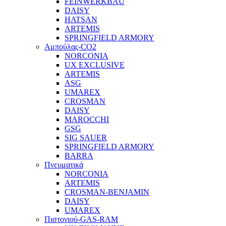
FEINWERKBAU
DAISY
HATSAN
ARTEMIS
SPRINGFIELD ARMORY
Αμπούλας-CO2
NORCONIA
UX EXCLUSIVE
ARTEMIS
ASG
UMAREX
CROSMAN
DAISY
MAROCCHI
GSG
SIG SAUER
SPRINGFIELD ARMORY
BARRA
Πνευματικά
NORCONIA
ARTEMIS
CROSMAN-BENJAMIN
DAISY
UMAREX
Πιστονιού-GAS-RAM