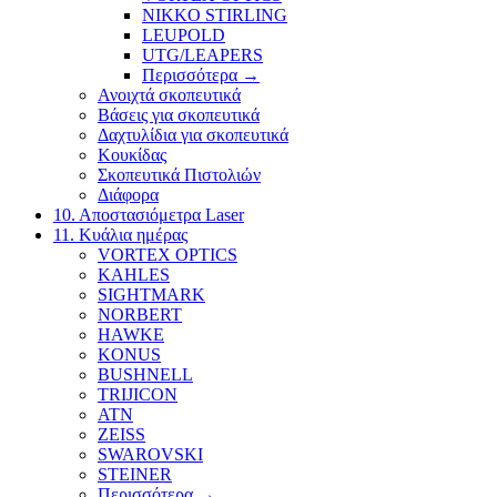
NIKKO STIRLING
LEUPOLD
UTG/LEAPERS
Περισσότερα
→
Ανοιχτά σκοπευτικά
Βάσεις για σκοπευτικά
Δαχτυλίδια για σκοπευτικά
Κουκίδας
Σκοπευτικά Πιστολιών
Διάφορα
10. Αποστασιόμετρα Laser
11. Κυάλια ημέρας
VORTEX OPTICS
KAHLES
SIGHTMARK
NORBERT
HAWKE
KONUS
BUSHNELL
TRIJICON
ATN
ZEISS
SWAROVSKI
STEINER
Περισσότερα
→