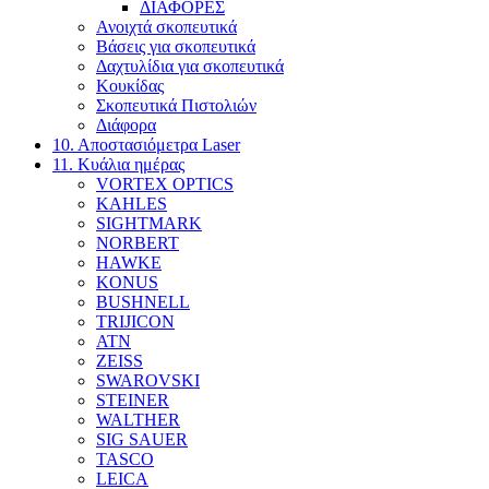
ΔΙΑΦΟΡΕΣ
Ανοιχτά σκοπευτικά
Βάσεις για σκοπευτικά
Δαχτυλίδια για σκοπευτικά
Κουκίδας
Σκοπευτικά Πιστολιών
Διάφορα
10. Αποστασιόμετρα Laser
11. Κυάλια ημέρας
VORTEX OPTICS
KAHLES
SIGHTMARK
NORBERT
HAWKE
KONUS
BUSHNELL
TRIJICON
ATN
ZEISS
SWAROVSKI
STEINER
WALTHER
SIG SAUER
TASCO
LEICA