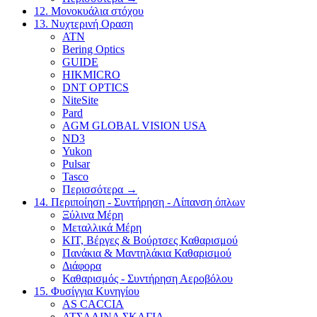
12. Μονοκυάλια στόχου
13. Νυχτερινή Οραση
ATN
Bering Optics
GUIDE
HIKMICRO
DNT OPTICS
NiteSite
Pard
AGM GLOBAL VISION USA
ND3
Yukon
Pulsar
Tasco
Περισσότερα
→
14. Περιποίηση - Συντήρηση - Λίπανση όπλων
Ξύλινα Μέρη
Μεταλλικά Μέρη
ΚΙΤ, Βέργες & Βούρτσες Καθαρισμού
Πανάκια & Μαντηλάκια Καθαρισμού
Διάφορα
Καθαρισμός - Συντήρηση Αεροβόλου
15. Φυσίγγια Κυνηγίου
AS CACCIA
ΑΤΣΑΛΙΝΑ ΣΚΑΓΙΑ