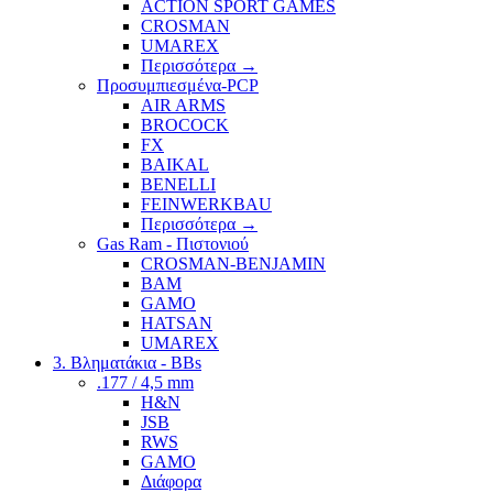
ACTION SPORT GAMES
CROSMAN
UMAREX
Περισσότερα
→
Προσυμπιεσμένα-PCP
AIR ARMS
BROCOCK
FX
BAIKAL
BENELLI
FEINWERKBAU
Περισσότερα
→
Gas Ram - Πιστονιού
CROSMAN-BENJAMIN
BAM
GAMO
HATSAN
UMAREX
3. Βληματάκια - BBs
.177 / 4,5 mm
H&N
JSB
RWS
GAMO
Διάφορα