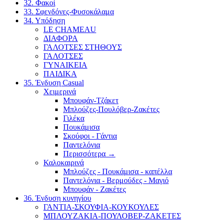
32. Φακοί
33. Σφενδόνες-Φυσοκάλαμα
34. Υπόδηση
LE CHAMEAU
ΔΙΑΦΟΡΑ
ΓΑΛΟΤΣΕΣ ΣΤΗΘΟΥΣ
ΓΑΛΟΤΣΕΣ
ΓΥΝΑΙΚΕΙΑ
ΠΑΙΔΙΚΑ
35. Ένδυση Casual
Χειμερινά
Μπουφάν-Τζάκετ
Μπλούζες-Πουλόβερ-Ζακέτες
Γιλέκα
Πουκάμισα
Σκούφοι - Γάντια
Παντελόνια
Περισσότερα
→
Καλοκαιρινά
Μπλούζες - Πουκάμισα - καπέλλα
Παντελόνια - Βερμούδες - Μαγιό
Μπουφάν - Ζακέτες
36. Ένδυση κυνηγίου
ΓΑΝΤΙΑ-ΣΚΟΥΦΙΑ-ΚΟΥΚΟΥΛΕΣ
ΜΠΛΟΥΖΑΚΙΑ-ΠΟΥΛΟΒΕΡ-ΖΑΚΕΤΕΣ