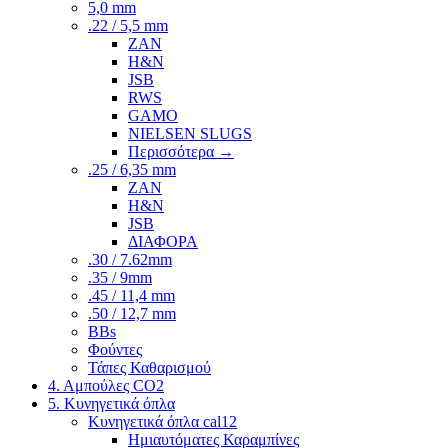
5,0 mm
.22 / 5,5 mm
ZAN
H&N
JSB
RWS
GAMO
NIELSEN SLUGS
Περισσότερα
→
.25 / 6,35 mm
ZAN
H&N
JSB
ΔΙΑΦΟΡΑ
.30 / 7.62mm
.35 / 9mm
.45 / 11,4 mm
.50 / 12,7 mm
BBs
Φούντες
Τάπες Καθαρισμού
4. Αμπούλες CO2
5. Κυνηγετικά όπλα
Κυνηγετικά όπλα cal12
Ημιαυτόματες Καραμπίνες