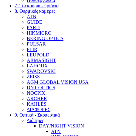
Πολυεργαλεία
7. Τσεκούρια - πριόνια
8. Θερμικές κάμερες
ATN
GUIDE
PARD
HIKMICRO
BERING OPTICS
PULSAR
FLIR
LEUPOLD
ARMASIGHT
LAHOUX
SWAROVSKI
ZEISS
AGM GLOBAL VISION USA
DNT OPTICS
NOCPIX
ARCHER
KAHLES
ΔΙΑΦΟΡΕΣ
9. Οπτικά - Σκοπευτικά
Διόπτρες
DAY/NIGHT VISION
ATN