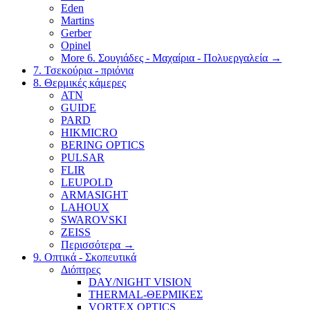
Eden
Martins
Gerber
Opinel
More 6. Σουγιάδες - Μαχαίρια - Πολυεργαλεία
→
7. Τσεκούρια - πριόνια
8. Θερμικές κάμερες
ATN
GUIDE
PARD
HIKMICRO
BERING OPTICS
PULSAR
FLIR
LEUPOLD
ARMASIGHT
LAHOUX
SWAROVSKI
ZEISS
Περισσότερα
→
9. Οπτικά - Σκοπευτικά
Διόπτρες
DAY/NIGHT VISION
THERMAL-ΘΕΡΜΙΚΕΣ
VORTEX OPTICS