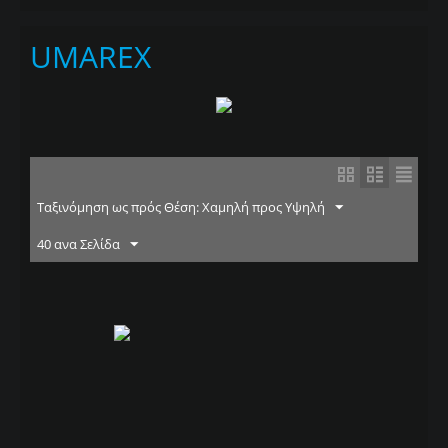
UMAREX
Ταξινόμηση ως πρός Θέση: Χαμηλή προς Υψηλή
40 ανα Σελίδα