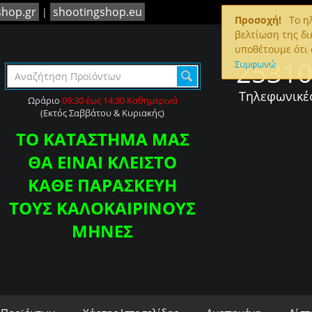
shop.gr
shootingshop.eu
|
Προσοχή!
To ηλ
βελτίωση της δι
υποθέτουμε ότι 
2531
Συμφωνώ
Τηλεφωνικέ
Ωράριο
09:30 έως 14:30 Καθημερινά
(Εκτός Σαββάτου & Κυριακής)
ΤΟ ΚΑΤΑΣΤΗΜΑ ΜΑΣ
ΘΑ ΕΙΝΑΙ ΚΛΕΙΣΤΟ
ΚΑΘΕ ΠΑΡΑΣΚΕΥΗ
ΤΟΥΣ ΚΑΛΟΚΑΙΡΙΝΟΥΣ
ΜΗΝΕΣ