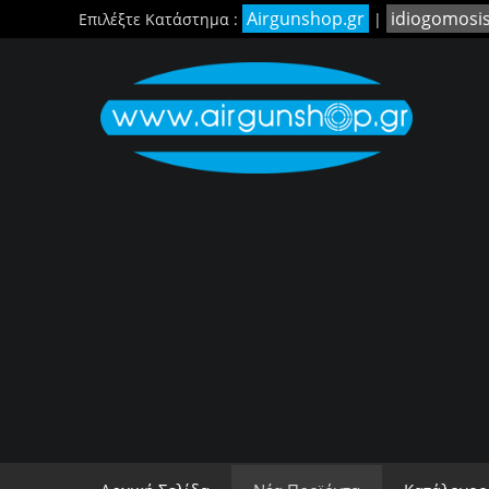
Airgunshop.gr
idiogomosi
Επιλέξτε Κατάστημα :
|