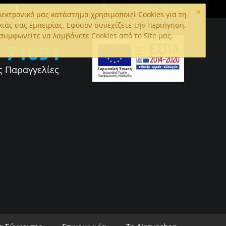
×
Ο Λογαριασμός μου
Το καλάθι είναι άδειο
εκτρονικό μας κατάστημα χρησιμοποιεί Cookies για τη
κιάς σας εμπειρίας. Εφόσον συνεχίζετε την περιήγηση,
συμφωνείτε να λαμβάνετε Cookies από το Site μας.
0
71091
ς Παραγγελίες