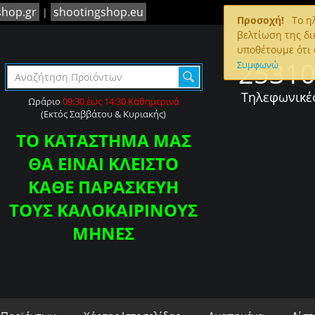
shop.gr
shootingshop.eu
|
Προσοχή!
To ηλ
βελτίωση της δι
υποθέτουμε ότι 
2531
Συμφωνώ
Τηλεφωνικέ
Ωράριο
09:30 έως 14:30 Καθημερινά
(Εκτός Σαββάτου & Κυριακής)
ΤΟ ΚΑΤΑΣΤΗΜΑ ΜΑΣ
ΘΑ ΕΙΝΑΙ ΚΛΕΙΣΤΟ
ΚΑΘΕ ΠΑΡΑΣΚΕΥΗ
ΤΟΥΣ ΚΑΛΟΚΑΙΡΙΝΟΥΣ
ΜΗΝΕΣ