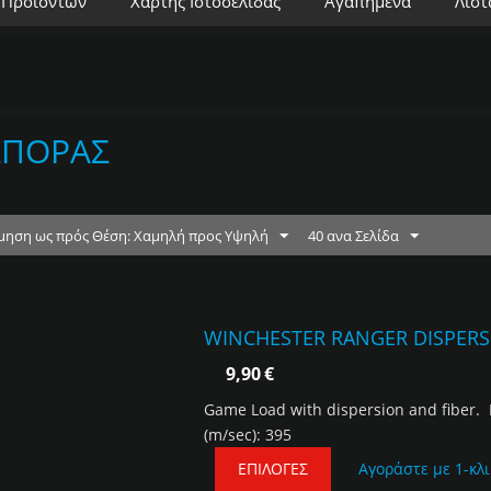
 Προϊόντων
Χάρτης Ιστοσελίδας
Αγαπημένα
Λίστ
ΣΠΟΡΑΣ
μηση ως πρός Θέση: Χαμηλή προς Υψηλή
40 ανα Σελίδα
WINCHESTER RANGER DISPERSER
9,90
€
Game Load with dispersion and fiber. 
(m/sec): 395
ΕΠΙΛΟΓΈΣ
Αγοράστε με 1-κλι