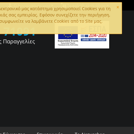
×
Ο Λογαριασμός μου
Το καλάθι είναι άδειο
εκτρονικό μας κατάστημα χρησιμοποιεί Cookies για τη
κιάς σας εμπειρίας. Εφόσον συνεχίζετε την περιήγηση,
συμφωνείτε να λαμβάνετε Cookies από το Site μας.
0
71091
ς Παραγγελίες