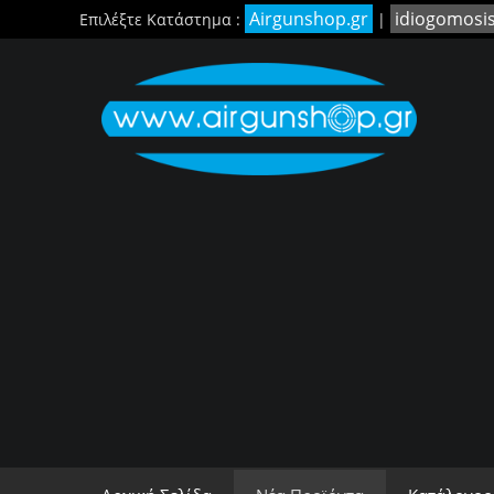
Airgunshop.gr
idiogomosi
Επιλέξτε Κατάστημα :
|