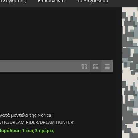
α Σύγκρισης
Επικοινωνία
Το Airgunshop
νατά μοντέλα της Norica :
TIC/DREAM RIDER/DREAM HUNTER.
Παράδοση 1 έως 3 ημέρες