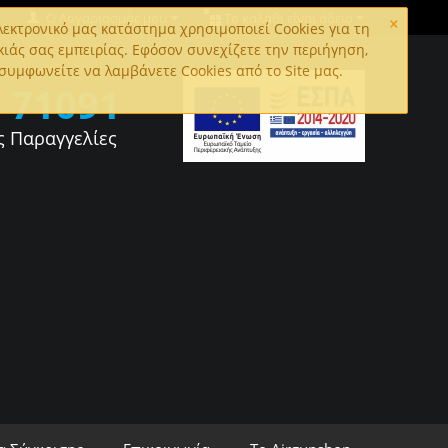
×
Ο Λογαριασμός μου
Το καλάθι είναι άδειο
εκτρονικό μας κατάστημα χρησιμοποιεί Cookies για τη
κιάς σας εμπειρίας. Εφόσον συνεχίζετε την περιήγηση,
συμφωνείτε να λαμβάνετε Cookies από το Site μας.
0
71091
ς Παραγγελίες