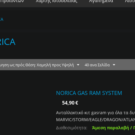
 Προϊόντων
Χάρτης Ιστοσελίδας
Αγαπημένα
Λίστ
CA
ICA
μηση ως πρός Θέση: Χαμηλή προς Υψηλή
40 ανα Σελίδα
NORICA GAS RAM SYSTEM
54,90
€
Ανταλλακτικό κιτ gasram για όλα τα δυ
MARVIC/STORM/EAGLE/DRAGON/ATLAN
Διαθεσιμότητα:
Άμεση παραλαβή / 