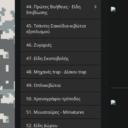
44. Πρώτες Βοήθειες - Είδη
Επιβίωσης
45. Τσάντες-Σακκίδια-κιβώτια
εξοπλισμού
46. Ζυγαριές
47. Είδη Σκοποβολής
48. Μηχανές trap - Δίσκοι trap
49. Οπλοκιβώτια
50. Χρονογράφοι-τρίποδες
51. Μινιατούρες - Miniatures
52. Είδη Δώρου