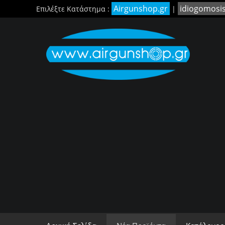
Airgunshop.gr
idiogomosi
Επιλέξτε Κατάστημα :
|