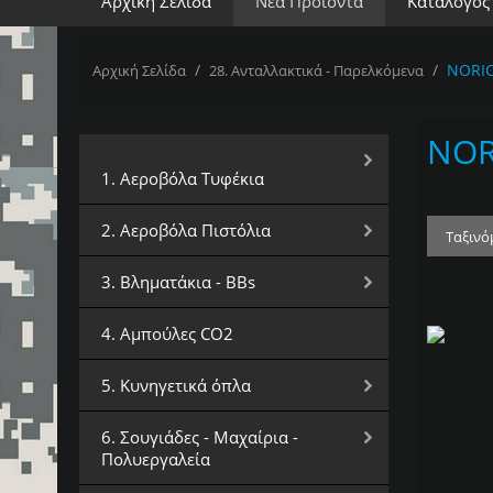
Αρχική Σελίδα
Νέα Προϊόντα
Κατάλογος
/
/
NORI
Αρχική Σελίδα
28. Ανταλλακτικά - Παρελκόμενα
NOR
Επιλέξτε Κατηγορία
1. Αεροβόλα Τυφέκια
2. Αεροβόλα Πιστόλια
Ταξινό
3. Βληματάκια - BBs
4. Αμπούλες CO2
5. Κυνηγετικά όπλα
6. Σουγιάδες - Μαχαίρια -
Πολυεργαλεία