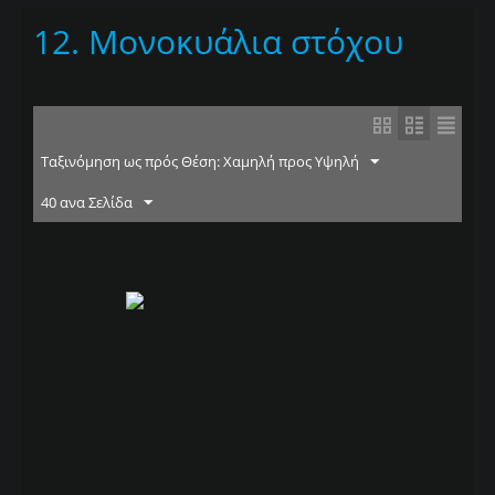
12. Μονοκυάλια στόχου
Ταξινόμηση ως πρός Θέση: Χαμηλή προς Υψηλή
40 ανα Σελίδα