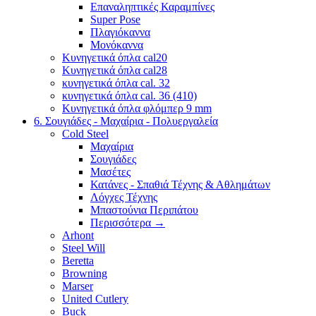
Επαναληπτικές Καραμπίνες
Super Pose
Πλαγιόκαννα
Μονόκαννα
Κυνηγετικά όπλα cal20
Κυνηγετικά όπλα cal28
κυνηγετικά όπλα cal. 32
κυνηγετικά όπλα cal. 36 (410)
Κυνηγετικά όπλα φλόμπερ 9 mm
6. Σουγιάδες - Μαχαίρια - Πολυεργαλεία
Cold Steel
Μαχαίρια
Σουγιάδες
Μασέτες
Κατάνες - Σπαθιά Τέχνης & Αθλημάτων
Λόγχες Τέχνης
Μπαστούνια Περιπάτου
Περισσότερα
→
Arhont
Steel Will
Beretta
Browning
Marser
United Cutlery
Buck