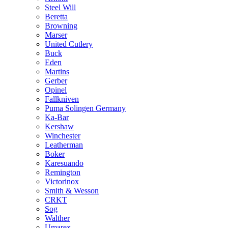
Steel Will
Beretta
Browning
Marser
United Cutlery
Buck
Eden
Martins
Gerber
Opinel
Fallkniven
Puma Solingen Germany
Ka-Bar
Kershaw
Winchester
Leatherman
Boker
Karesuando
Remington
Victorinox
Smith & Wesson
CRKT
Sog
Walther
Umarex