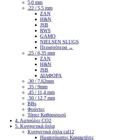
5,0 mm
.22 / 5,5 mm
ZAN
H&N
JSB
RWS
GAMO
NIELSEN SLUGS
Περισσότερα
→
.25 / 6,35 mm
ZAN
H&N
JSB
ΔΙΑΦΟΡΑ
.30 / 7.62mm
.35 / 9mm
.45 / 11,4 mm
.50 / 12,7 mm
BBs
Φούντες
Τάπες Καθαρισμού
4. Αμπούλες CO2
5. Κυνηγετικά όπλα
Κυνηγετικά όπλα cal12
Ημιαυτόματες Καραμπίνες