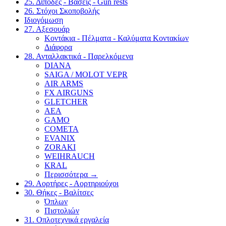
25. Δίποδες - Βάσεις - Gun rests
26. Στόχοι Σκοποβολής
Ιδιογόμωση
27. Αξεσουάρ
Κοντάκια - Πέλματα - Καλύματα Κοντακίων
Διάφορα
28. Ανταλλακτικά - Παρελκόμενα
DIANA
SAIGA / MOLOT VEPR
AIR ARMS
FX AIRGUNS
GLETCHER
AEA
GAMO
COMETA
EVANIX
ZORAKI
WEIHRAUCH
KRAL
Περισσότερα
→
29. Αορτήρες - Αορτηριούχοι
30. Θήκες - Βαλίτσες
Όπλων
Πιστολιών
31. Οπλοτεχνικά εργαλεία