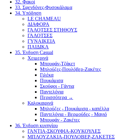
32. Φακοί
33. Σφενδόνες-Φυσοκάλαμα
34. Υπόδηση
LE CHAMEAU
ΔΙΑΦΟΡΑ
ΓΑΛΟΤΣΕΣ ΣΤΗΘΟΥΣ
ΓΑΛΟΤΣΕΣ
ΓΥΝΑΙΚΕΙΑ
ΠΑΙΔΙΚΑ
35. Ένδυση Casual
Χειμερινά
Μπουφάν-Τζάκετ
Μπλούζες-Πουλόβερ-Ζακέτες
Γιλέκα
Πουκάμισα
Σκούφοι - Γάντια
Παντελόνια
Περισσότερα
→
Καλοκαιρινά
Μπλούζες - Πουκάμισα - καπέλλα
Παντελόνια - Βερμούδες - Μαγιό
Μπουφάν - Ζακέτες
36. Ένδυση κυνηγίου
ΓΑΝΤΙΑ-ΣΚΟΥΦΙΑ-ΚΟΥΚΟΥΛΕΣ
ΜΠΛΟΥΖΑΚΙΑ-ΠΟΥΛΟΒΕΡ-ΖΑΚΕΤΕΣ