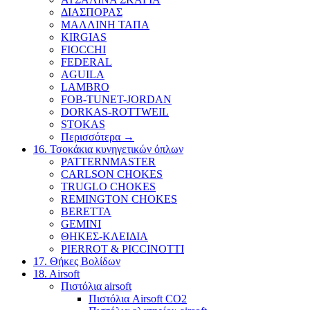
ΔΙΑΣΠΟΡΑΣ
ΜΑΛΛΙΝΗ ΤΑΠΑ
KIRGIAS
FIOCCHI
FEDERAL
AGUILA
LAMBRO
FOB-TUNET-JORDAN
DORKAS-ROTTWEIL
STOKAS
Περισσότερα
→
16. Τσοκάκια κυνηγετικών όπλων
PATTERNMASTER
CARLSON CHOKES
TRUGLO CHOKES
REMINGTON CHOKES
BERETTA
GEMINI
ΘΗΚΕΣ-ΚΛΕΙΔΙΑ
PIERROT & PICCINOTTI
17. Θήκες Βολίδων
18. Airsoft
Πιστόλια airsoft
Πιστόλια Airsoft CO2