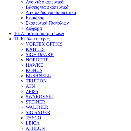
Ανοιχτά σκοπευτικά
Βάσεις για σκοπευτικά
Δαχτυλίδια για σκοπευτικά
Κουκίδας
Σκοπευτικά Πιστολιών
Διάφορα
10. Αποστασιόμετρα Laser
11. Κυάλια ημέρας
VORTEX OPTICS
KAHLES
SIGHTMARK
NORBERT
HAWKE
KONUS
BUSHNELL
TRIJICON
ATN
ZEISS
SWAROVSKI
STEINER
WALTHER
SIG SAUER
TASCO
LEICA
ATHLON