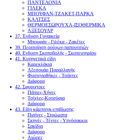
ΠΑΝΤΕΛΟΝΙΑ
ΓΙΛΕΚΑ
ΜΠΟΥΦΑΝ-ΤΖΑΚΕΤ-ΠΑΡΚΑ
ΚΑΛΤΣΕΣ
ΘΕΡΜΟΕΣΩΡΟΥΧΑ-ΙΣΟΘΕΡΜΙΚΑ
ΑΞΕΣΟΥΑΡ
37. Ένδυση Γυναικεία
Μπουφάν - Γιλέκα - Ζακέτες
39. Περιποίηση ρούχων-παπουτσιών
40. Ενδυση Σκοποβολής - Σκοπευτηρίου
41. Κυνηγετικά είδη
Καρεκλάκια
Αξεσουάρ Παραλλαγής
Φυσιγγιοθήκες - Τσάντες
Διάφορα
42. Σφυριχτρες
Πάπιες-Χήνες
Τσίχλες-Κοτσύφια
Διάφορα
43. Είδη κάμπινγκ-επιβίωσης
Πισίνες - Στρώματα
Σκηνές - Τέντες - Υπνόσακκοι
Σακίδια
Διάφορα
Αιώρες