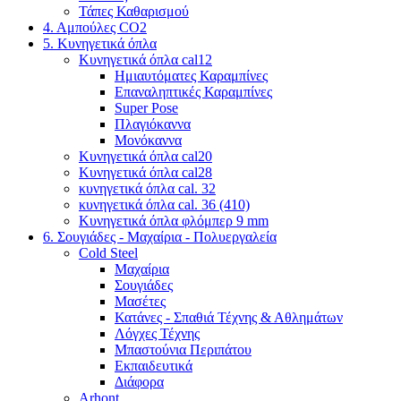
Τάπες Καθαρισμού
4. Αμπούλες CO2
5. Κυνηγετικά όπλα
Κυνηγετικά όπλα cal12
Ημιαυτόματες Καραμπίνες
Επαναληπτικές Καραμπίνες
Super Pose
Πλαγιόκαννα
Μονόκαννα
Κυνηγετικά όπλα cal20
Κυνηγετικά όπλα cal28
κυνηγετικά όπλα cal. 32
κυνηγετικά όπλα cal. 36 (410)
Κυνηγετικά όπλα φλόμπερ 9 mm
6. Σουγιάδες - Μαχαίρια - Πολυεργαλεία
Cold Steel
Μαχαίρια
Σουγιάδες
Μασέτες
Κατάνες - Σπαθιά Τέχνης & Αθλημάτων
Λόγχες Τέχνης
Μπαστούνια Περιπάτου
Εκπαιδευτικά
Διάφορα
Arhont