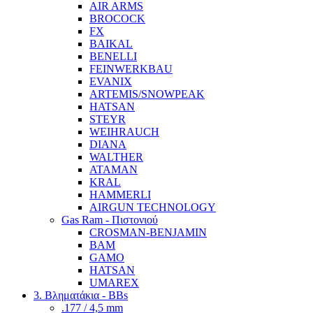
AIR ARMS
BROCOCK
FX
BAIKAL
BENELLI
FEINWERKBAU
EVANIX
ARTEMIS/SNOWPEAK
HATSAN
STEYR
WEIHRAUCH
DIANA
WALTHER
ATAMAN
KRAL
HAMMERLI
AIRGUN TECHNOLOGY
Gas Ram - Πιστονιού
CROSMAN-BENJAMIN
BAM
GAMO
HATSAN
UMAREX
3. Βληματάκια - BBs
.177 / 4,5 mm