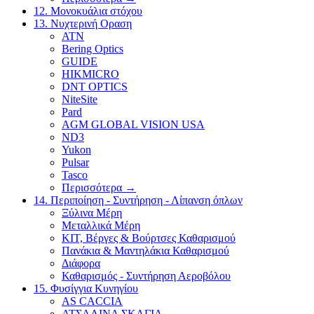
12. Μονοκυάλια στόχου
13. Νυχτερινή Οραση
ATN
Bering Optics
GUIDE
HIKMICRO
DNT OPTICS
NiteSite
Pard
AGM GLOBAL VISION USA
ND3
Yukon
Pulsar
Tasco
Περισσότερα
→
14. Περιποίηση - Συντήρηση - Λίπανση όπλων
Ξύλινα Μέρη
Μεταλλικά Μέρη
ΚΙΤ, Βέργες & Βούρτσες Καθαρισμού
Πανάκια & Μαντηλάκια Καθαρισμού
Διάφορα
Καθαρισμός - Συντήρηση Αεροβόλου
15. Φυσίγγια Κυνηγίου
AS CACCIA
ΑΤΣΑΛΙΝΑ ΣΚΑΓΙΑ