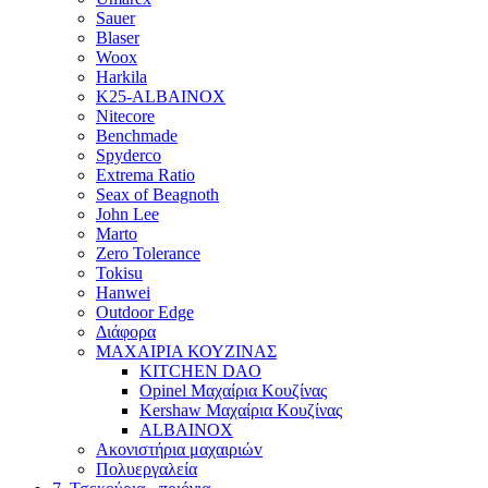
Sauer
Blaser
Woox
Harkila
K25-ALBAINOX
Nitecore
Benchmade
Spyderco
Extrema Ratio
Seax of Beagnoth
John Lee
Marto
Zero Tolerance
Tokisu
Hanwei
Outdoor Edge
Διάφορα
ΜΑΧΑΙΡΙΑ ΚΟΥΖΙΝΑΣ
KITCHEN DAO
Opinel Μαχαίρια Κουζίνας
Kershaw Μαχαίρια Κουζίνας
ALBAINOX
Ακονιστήρια μαχαιριώv
Πολυεργαλεία