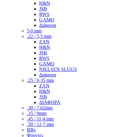
H&N
JSB
RWS
GAMO
Διάφορα
5,0 mm
.22 / 5,5 mm
ZAN
H&N
JSB
RWS
GAMO
NIELSEN SLUGS
Διάφορα
.25 / 6,35 mm
ZAN
H&N
JSB
ΔΙΑΦΟΡΑ
.30 / 7.62mm
.35 / 9mm
.45 / 11,4 mm
.50 / 12,7 mm
BBs
Φούντες