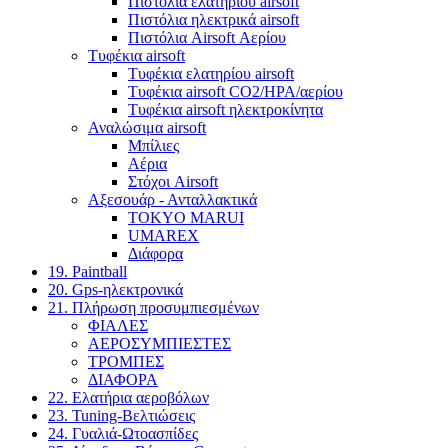
Πιστόλια ελατηρίου airsoft
Πιστόλια ηλεκτρικά airsoft
Πιστόλια Airsoft Αερίου
Τυφέκια airsoft
Τυφέκια ελατηρίου airsoft
Τυφέκια airsoft CO2/HPA/αερίου
Τυφέκια airsoft ηλεκτροκίνητα
Αναλώσιμα airsoft
Μπίλιες
Αέρια
Στόχοι Airsoft
Αξεσουάρ - Ανταλλακτικά
TOKYO MARUI
UMAREX
Διάφορα
19. Paintball
20. Gps-ηλεκτρονικά
21. Πλήρωση προσυμπιεσμένων
ΦΙΑΛΕΣ
ΑΕΡΟΣΥΜΠΙΕΣΤΕΣ
ΤΡΟΜΠΕΣ
ΔΙΑΦΟΡΑ
22. Ελατήρια αεροβόλων
23. Tuning-Βελτιώσεις
24. Γυαλιά-Ωτοασπίδες