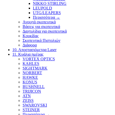
NIKKO STIRLING
LEUPOLD
UTG/LEAPERS
Περισσότερα
→
Ανοιχτά σκοπευτικά
Βάσεις για σκοπευτικά
Δαχτυλίδια για σκοπευτικά
Κουκίδας
Σκοπευτικά Πιστολιών
Διάφορα
10. Αποστασιόμετρα Laser
11. Κυάλια ημέρας
VORTEX OPTICS
KAHLES
SIGHTMARK
NORBERT
HAWKE
KONUS
BUSHNELL
TRIJICON
ATN
ZEISS
SWAROVSKI
STEINER
Περισσότερα
→