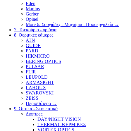
Eden
Martins
Gerber
Opinel
More 6. Σουγιάδες - Μαχαίρια - Πολυεργαλεία
→
7. Τσεκούρια - πριόνια
8. Θερμικές κάμερες
ATN
GUIDE
PARD
HIKMICRO
BERING OPTICS
PULSAR
FLIR
LEUPOLD
ARMASIGHT
LAHOUX
SWAROVSKI
ZEISS
Περισσότερα
→
9. Οπτικά - Σκοπευτικά
Διόπτρες
DAY/NIGHT VISION
THERMAL-ΘΕΡΜΙΚΕΣ
VORTEX OPTICS