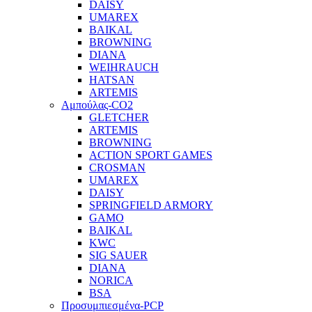
DAISY
UMAREX
BAIKAL
BROWNING
DIANA
WEIHRAUCH
HATSAN
ARTEMIS
Αμπούλας-CO2
GLETCHER
ARTEMIS
BROWNING
ACTION SPORT GAMES
CROSMAN
UMAREX
DAISY
SPRINGFIELD ARMORY
GAMO
BAIKAL
KWC
SIG SAUER
DIANA
NORICA
BSA
Προσυμπιεσμένα-PCP