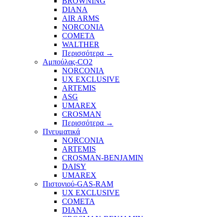
BROWNING
DIANA
AIR ARMS
NORCONIA
COMETA
WALTHER
Περισσότερα
→
Αμπούλας-CO2
NORCONIA
UX EXCLUSIVE
ARTEMIS
ASG
UMAREX
CROSMAN
Περισσότερα
→
Πνευματικά
NORCONIA
ARTEMIS
CROSMAN-BENJAMIN
DAISY
UMAREX
Πιστονιού-GAS-RAM
UX EXCLUSIVE
COMETA
DIANA