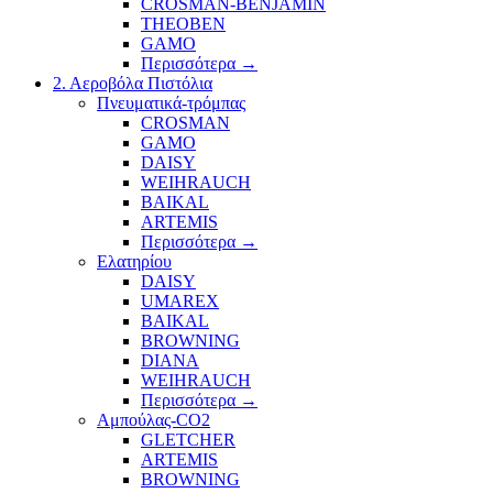
CROSMAN-BENJAMIN
THEOBEN
GAMO
Περισσότερα
→
2. Αεροβόλα Πιστόλια
Πνευματικά-τρόμπας
CROSMAN
GAMO
DAISY
WEIHRAUCH
BAIKAL
ARTEMIS
Περισσότερα
→
Ελατηρίου
DAISY
UMAREX
BAIKAL
BROWNING
DIANA
WEIHRAUCH
Περισσότερα
→
Αμπούλας-CO2
GLETCHER
ARTEMIS
BROWNING