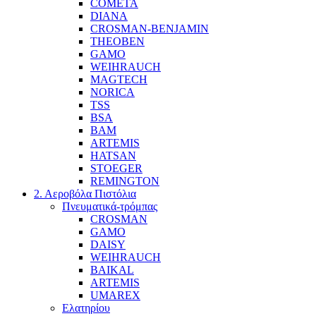
COMETA
DIANA
CROSMAN-BENJAMIN
THEOBEN
GAMO
WEIHRAUCH
MAGTECH
NORICA
TSS
BSA
BAM
ARTEMIS
HATSAN
STOEGER
REMINGTON
2. Αεροβόλα Πιστόλια
Πνευματικά-τρόμπας
CROSMAN
GAMO
DAISY
WEIHRAUCH
BAIKAL
ARTEMIS
UMAREX
Ελατηρίου