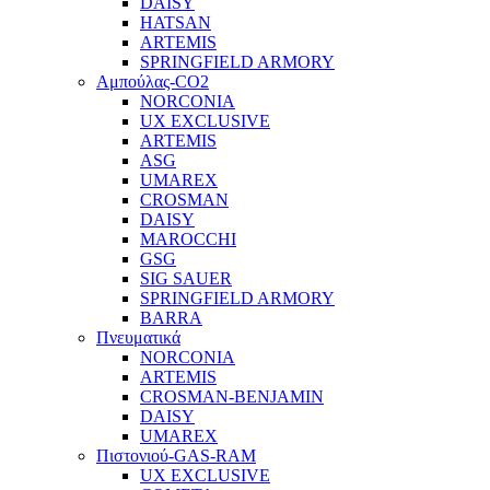
DAISY
HATSAN
ARTEMIS
SPRINGFIELD ARMORY
Αμπούλας-CO2
NORCONIA
UX EXCLUSIVE
ARTEMIS
ASG
UMAREX
CROSMAN
DAISY
MAROCCHI
GSG
SIG SAUER
SPRINGFIELD ARMORY
BARRA
Πνευματικά
NORCONIA
ARTEMIS
CROSMAN-BENJAMIN
DAISY
UMAREX
Πιστονιού-GAS-RAM
UX EXCLUSIVE