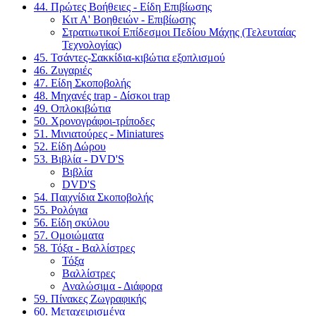
44. Πρώτες Βοήθειες - Είδη Επιβίωσης
Κιτ Α' Βοηθειών - Επιβίωσης
Στρατιωτικοί Επίδεσμοι Πεδίου Μάχης (Τελευταίας
Τεχνολογίας)
45. Τσάντες-Σακκίδια-κιβώτια εξοπλισμού
46. Ζυγαριές
47. Είδη Σκοποβολής
48. Μηχανές trap - Δίσκοι trap
49. Οπλοκιβώτια
50. Χρονογράφοι-τρίποδες
51. Μινιατούρες - Miniatures
52. Είδη Δώρου
53. Βιβλία - DVD'S
Βιβλία
DVD'S
54. Παιχνίδια Σκοποβολής
55. Ρολόγια
56. Είδη σκύλου
57. Ομοιώματα
58. Τόξα - Βαλλίστρες
Τόξα
Βαλλίστρες
Αναλώσιμα - Διάφορα
59. Πίνακες Ζωγραφικής
60. Μεταχειρισμένα