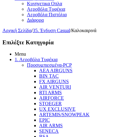
Κυνηγετικα Οπλα
Αεροβόλα Τυφέκια
Αεροβόλα Πιστόλια
Διάφορα
Αρχική Σελίδα
/
35. Ένδυση Casual
/
Καλοκαιρινά
Επιλέξτε Κατηγορία
Menu
1. Αεροβόλα Τυφέκια
Προσυμπιεσμένα-PCP
AEA AIRGUNS
BIN TAC
FX AIRGUNS
AIR VENTURI
RTI ARMS
AIRFORCE
STOEGER
UX EXCLUSIVE
ARTEMIS/SNOWPEAK
EPIC
AIR ARMS
SENECA
BSA