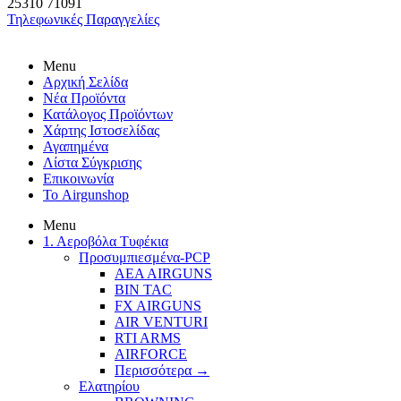
25310
71091
Τηλεφωνικές Παραγγελίες
Menu
Αρχική Σελίδα
Νέα Προϊόντα
Κατάλογος Προϊόντων
Χάρτης Ιστοσελίδας
Αγαπημένα
Λίστα Σύγκρισης
Επικοινωνία
Το Airgunshop
Menu
1. Αεροβόλα Τυφέκια
Προσυμπιεσμένα-PCP
AEA AIRGUNS
BIN TAC
FX AIRGUNS
AIR VENTURI
RTI ARMS
AIRFORCE
Περισσότερα
→
Ελατηρίου