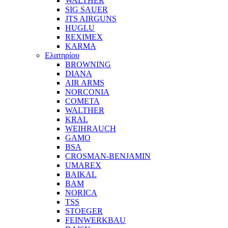
WALTHER
SIG SAUER
JTS AIRGUNS
HUGLU
REXIMEX
KARMA
Ελατηρίου
BROWNING
DIANA
AIR ARMS
NORCONIA
COMETA
WALTHER
KRAL
WEIHRAUCH
GAMO
BSA
CROSMAN-BENJAMIN
UMAREX
BAIKAL
BAM
NORICA
TSS
STOEGER
FEINWERKBAU