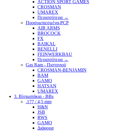
ACTION SPORT GAMES
CROSMAN
UMAREX
Περισσότερα
→
Προσυμπιεσμένα-PCP
AIR ARMS
BROCOCK
FX
BAIKAL
BENELLI
FEINWERKBAU
Περισσότερα
→
Gas Ram - Πιστονιού
CROSMAN-BENJAMIN
BAM
GAMO
HATSAN
UMAREX
3. Βληματάκια - BBs
.177 / 4,5 mm
H&N
JSB
RWS
GAMO
Διάφορα