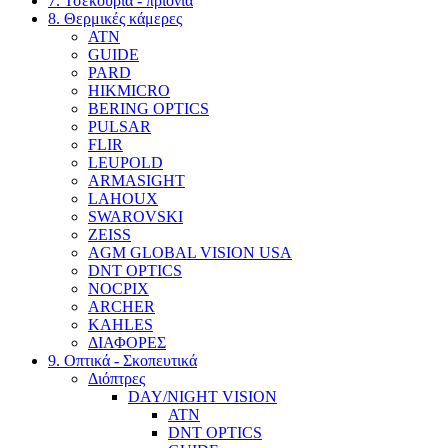
7. Τσεκούρια - πριόνια
8. Θερμικές κάμερες
ATN
GUIDE
PARD
HIKMICRO
BERING OPTICS
PULSAR
FLIR
LEUPOLD
ARMASIGHT
LAHOUX
SWAROVSKI
ZEISS
AGM GLOBAL VISION USA
DNT OPTICS
NOCPIX
ARCHER
KAHLES
ΔΙΑΦΟΡΕΣ
9. Οπτικά - Σκοπευτικά
Διόπτρες
DAY/NIGHT VISION
ATN
DNT OPTICS