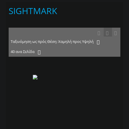
SIGHTMARK
Ταξινόμηση ως πρός Θέση: Χαμηλή προς Υψηλή
40 ανα Σελίδα