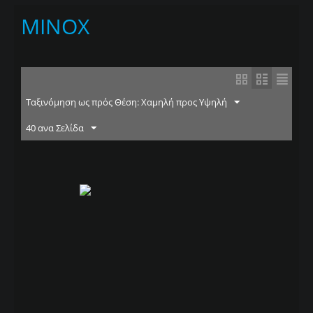
MINOX
Ταξινόμηση ως πρός Θέση: Χαμηλή προς Υψηλή
40 ανα Σελίδα