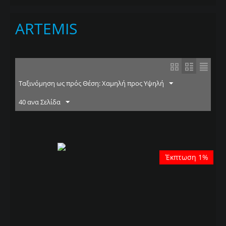
ARTEMIS
Ταξινόμηση ως πρός Θέση: Χαμηλή προς Υψηλή
40 ανα Σελίδα
Έκπτωση 1%