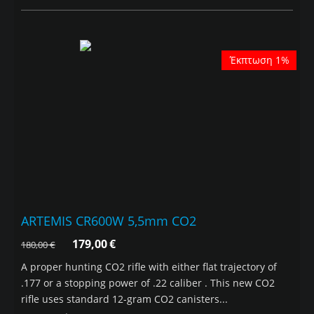
Έκπτωση 1%
ARTEMIS CR600W 5,5mm CO2
179,00
€
180,00
€
A proper hunting CO2 rifle with either flat trajectory of
.177 or a stopping power of .22 caliber . This new CO2
rifle uses standard 12-gram CO2 canisters...