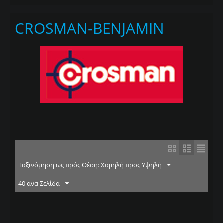
CROSMAN-BENJAMIN
Ταξινόμηση ως πρός Θέση: Χαμηλή προς Υψηλή
40 ανα Σελίδα