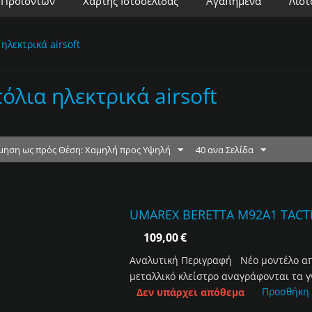
 Προϊόντων
Χάρτης Ιστοσελίδας
Αγαπημένα
Λίστ
ηλεκτρικά airsoft
όλια ηλεκτρικά airsoft
μηση ως πρός Θέση: Χαμηλή προς Υψηλή
40 ανα Σελίδα
UMAREX BERETTA M92A1 TACTI
109,00
€
Αναλυτική Περιγραφή Νέο μοντέλο από
μεταλλικό κλείστρο αναγράφονται τα γν
Προσθήκη
Δεν υπάρχει απόθεμα