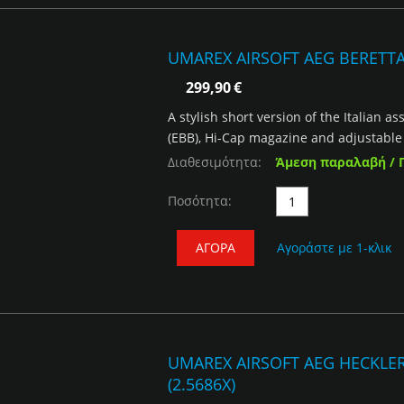
UMAREX AIRSOFT AEG BERETTA 
299,90
€
A stylish short version of the Italian as
(EBB), Hi-Cap magazine and adjustable s
Διαθεσιμότητα:
Άμεση παραλαβή / 
Ποσότητα:
ΑΓΟΡΆ
Αγοράστε με 1-κλικ
UMAREX AIRSOFT AEG HECKLE
(2.5686X)