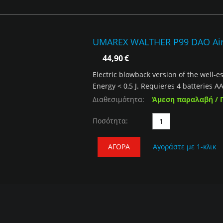
UMAREX WALTHER P99 DAO Airs
44,90
€
Electric blowback version of the well-e
Energy < 0,5 J. Requieres 4 batteries AAA
Διαθεσιμότητα:
Άμεση παραλαβή / 
Ποσότητα:
ΑΓΟΡΆ
Αγοράστε με 1-κλικ