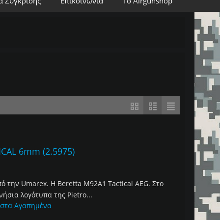
α Σύγκρισης
Επικοινωνία
Το Airgunshop
CAL 6mm (2.5975)
 την Umarex. Η Beretta M92Α1 Tactical AEG. Στο
ήσια λογότυπα της Pietro...
 στα Αγαπημένα