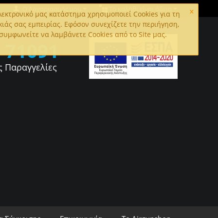
×
Ο Λογαριασμός μου
Το καλάθι είναι άδειο
εκτρονικό μας κατάστημα χρησιμοποιεί Cookies για τη
κιάς σας εμπειρίας. Εφόσον συνεχίζετε την περιήγηση,
συμφωνείτε να λαμβάνετε Cookies από το Site μας.
0
71091
ς Παραγγελίες