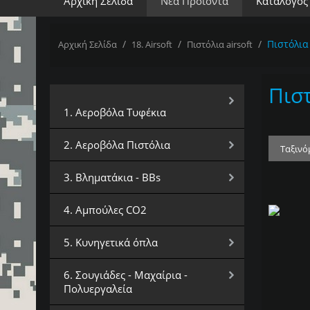
Αρχική Σελίδα
Νέα Προϊόντα
Κατάλογος
/
/
/
Πιστόλια 
Αρχική Σελίδα
18. Airsoft
Πιστόλια airsoft
Πιστ
Επιλέξτε Κατηγορία
1. Αεροβόλα Τυφέκια
2. Αεροβόλα Πιστόλια
Ταξινό
3. Βληματάκια - BBs
4. Αμπούλες CO2
5. Κυνηγετικά όπλα
6. Σουγιάδες - Μαχαίρια -
Πολυεργαλεία