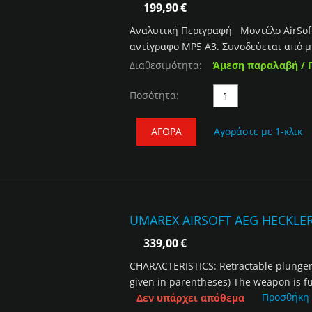
199,90
€
Αναλυτική Περιγραφή Μοντέλο AirSoft 
αντίγραφο MP5 A3. Συνοδεύεται από μπ
Διαθεσιμότητα:
Άμεση παραλαβή / 
Ποσότητα:
ΑΓΟΡΆ
Αγοράστε με 1-κλικ
UMAREX AIRSOFT AEG HECKLER
339,00
€
CHARACTERISTICS: Retractable plunger 
given in parentheses) The weapon is ful
Προσθήκη
Δεν υπάρχει απόθεμα