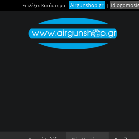
Airgunshop.gr
idiogomosi
Επιλέξτε Κατάστημα :
|