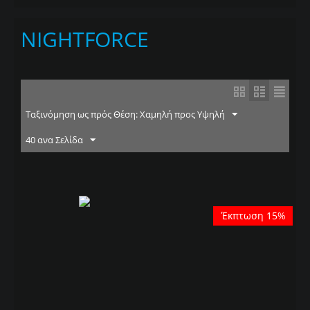
NIGHTFORCE
Ταξινόμηση ως πρός Θέση: Χαμηλή προς Υψηλή
40 ανα Σελίδα
Έκπτωση 15%