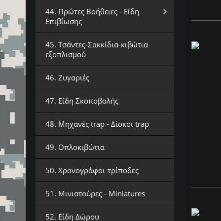
44. Πρώτες Βοήθειες - Είδη
Επιβίωσης
45. Τσάντες-Σακκίδια-κιβώτια
εξοπλισμού
46. Ζυγαριές
47. Είδη Σκοποβολής
48. Μηχανές trap - Δίσκοι trap
49. Οπλοκιβώτια
50. Χρονογράφοι-τρίποδες
51. Μινιατούρες - Miniatures
52. Είδη Δώρου