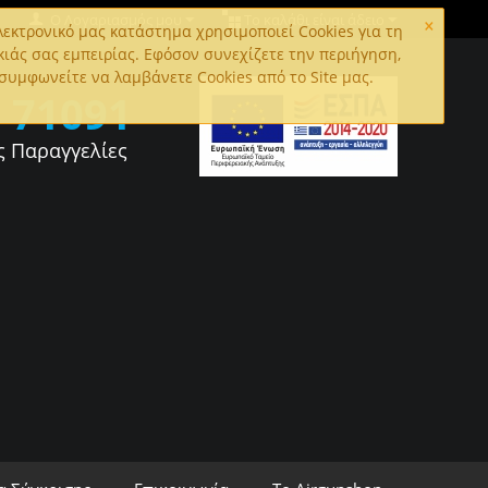
×
Ο Λογαριασμός μου
Το καλάθι είναι άδειο
εκτρονικό μας κατάστημα χρησιμοποιεί Cookies για τη
κιάς σας εμπειρίας. Εφόσον συνεχίζετε την περιήγηση,
συμφωνείτε να λαμβάνετε Cookies από το Site μας.
0
71091
ς Παραγγελίες