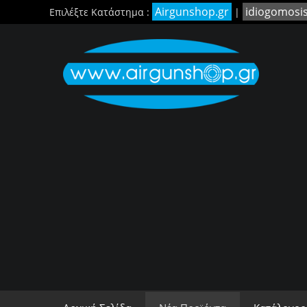
Airgunshop.gr
idiogomosi
Επιλέξτε Κατάστημα :
|