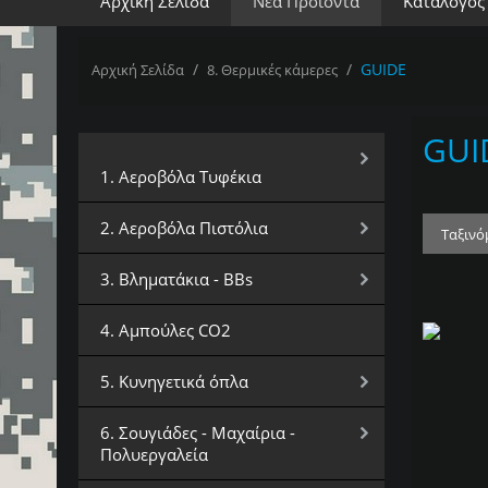
Αρχική Σελίδα
Νέα Προϊόντα
Κατάλογος
/
/
GUIDE
Αρχική Σελίδα
8. Θερμικές κάμερες
GUI
Επιλέξτε Κατηγορία
1. Αεροβόλα Τυφέκια
2. Αεροβόλα Πιστόλια
Ταξινό
3. Βληματάκια - BBs
4. Αμπούλες CO2
5. Κυνηγετικά όπλα
6. Σουγιάδες - Μαχαίρια -
Πολυεργαλεία