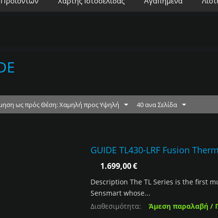
 Προϊόντων
Χάρτης Ιστοσελίδας
Αγαπημένα
Λίστ
DE
μηση ως πρός Θέση: Χαμηλή προς Υψηλή
40 ανα Σελίδα
GUIDE TL430-LRF Fusion Ther
1.699,00
€
Description The TL Series is the first 
Sensmart whose...
Διαθεσιμότητα:
Άμεση παραλαβή / 