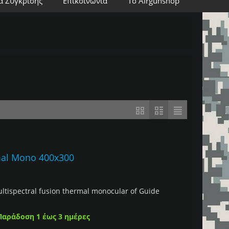
α Σύγκρισης
Επικοινωνία
Το Airgunshop
mal Mono 400x300
multispectral fusion thermal monocular of Guide
Παράδοση 1 έως 3 ημέρες