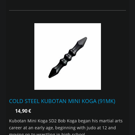
COLD STEEL KUBOTAN MINI KOGA (91MK)
14,90
€
Kubotan Mini Koga SD2 Bob Koga began his martial arts
career at an early age, beginning with judo at 12 and
moving on to wrestling in high-school....