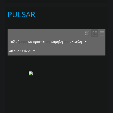
PULSAR
Ταξινόμηση ως πρός Θέση: Χαμηλή προς Υψηλή
40 ανα Σελίδα