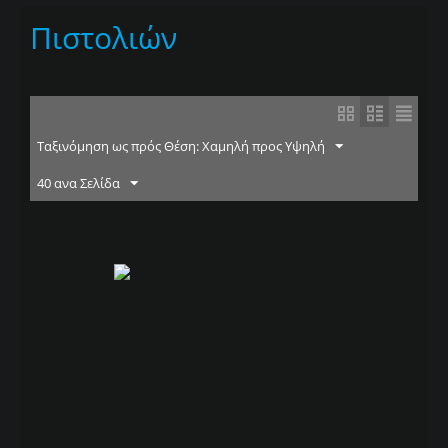
Πιστολιών
Ταξινόμηση ως πρός Θέση: Χαμηλή προς Υψηλή
40 ανα Σελίδα