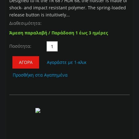
Designed to fit the TR 68 / HDR 68, the holster is made of
shock- and impact resistant polymer. The spring-loaded
release button is intuitively...
Διαθεσιμότητα:
Άμεση παραλαβή / Παράδοση 1 έως 3 ημέρες
Ποσότητα:
ΑΓΟΡΆ
Αγοράστε με 1-κλικ
Προσθήκη στα Αγαπημένα