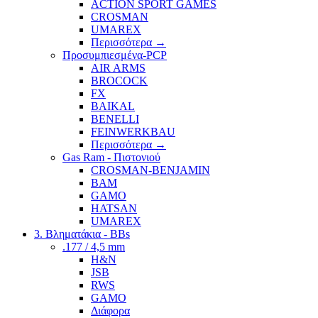
ACTION SPORT GAMES
CROSMAN
UMAREX
Περισσότερα
→
Προσυμπιεσμένα-PCP
AIR ARMS
BROCOCK
FX
BAIKAL
BENELLI
FEINWERKBAU
Περισσότερα
→
Gas Ram - Πιστονιού
CROSMAN-BENJAMIN
BAM
GAMO
HATSAN
UMAREX
3. Βληματάκια - BBs
.177 / 4,5 mm
H&N
JSB
RWS
GAMO
Διάφορα