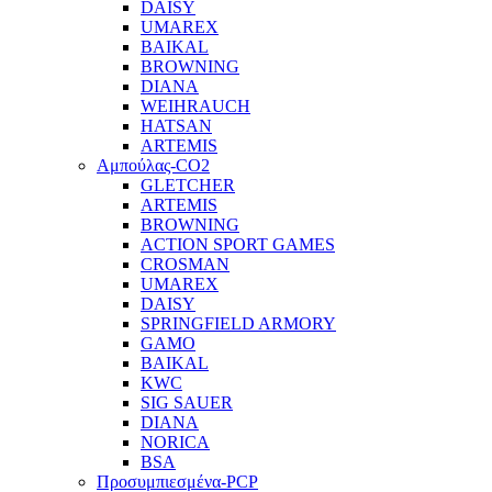
DAISY
UMAREX
BAIKAL
BROWNING
DIANA
WEIHRAUCH
HATSAN
ARTEMIS
Αμπούλας-CO2
GLETCHER
ARTEMIS
BROWNING
ACTION SPORT GAMES
CROSMAN
UMAREX
DAISY
SPRINGFIELD ARMORY
GAMO
BAIKAL
KWC
SIG SAUER
DIANA
NORICA
BSA
Προσυμπιεσμένα-PCP