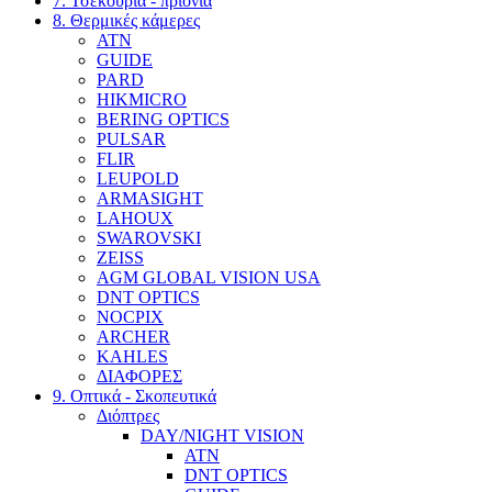
7. Τσεκούρια - πριόνια
8. Θερμικές κάμερες
ATN
GUIDE
PARD
HIKMICRO
BERING OPTICS
PULSAR
FLIR
LEUPOLD
ARMASIGHT
LAHOUX
SWAROVSKI
ZEISS
AGM GLOBAL VISION USA
DNT OPTICS
NOCPIX
ARCHER
KAHLES
ΔΙΑΦΟΡΕΣ
9. Οπτικά - Σκοπευτικά
Διόπτρες
DAY/NIGHT VISION
ATN
DNT OPTICS