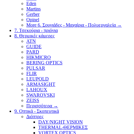
Eden
Martins
Gerber
Opinel
More 6. Σουγιάδες - Μαχαίρια - Πολυεργαλεία
→
7. Τσεκούρια - πριόνια
8. Θερμικές κάμερες
ATN
GUIDE
PARD
HIKMICRO
BERING OPTICS
PULSAR
FLIR
LEUPOLD
ARMASIGHT
LAHOUX
SWAROVSKI
ZEISS
Περισσότερα
→
9. Οπτικά - Σκοπευτικά
Διόπτρες
DAY/NIGHT VISION
THERMAL-ΘΕΡΜΙΚΕΣ
VORTEX OPTICS