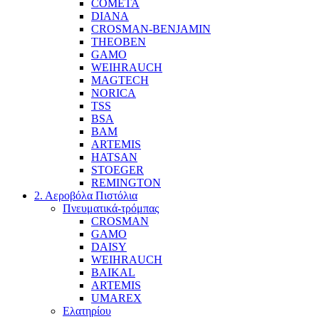
COMETA
DIANA
CROSMAN-BENJAMIN
THEOBEN
GAMO
WEIHRAUCH
MAGTECH
NORICA
TSS
BSA
BAM
ARTEMIS
HATSAN
STOEGER
REMINGTON
2. Αεροβόλα Πιστόλια
Πνευματικά-τρόμπας
CROSMAN
GAMO
DAISY
WEIHRAUCH
BAIKAL
ARTEMIS
UMAREX
Ελατηρίου