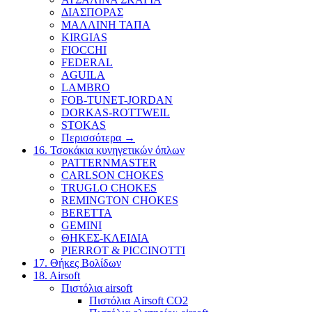
ΔΙΑΣΠΟΡΑΣ
ΜΑΛΛΙΝΗ ΤΑΠΑ
KIRGIAS
FIOCCHI
FEDERAL
AGUILA
LAMBRO
FOB-TUNET-JORDAN
DORKAS-ROTTWEIL
STOKAS
Περισσότερα
→
16. Τσοκάκια κυνηγετικών όπλων
PATTERNMASTER
CARLSON CHOKES
TRUGLO CHOKES
REMINGTON CHOKES
BERETTA
GEMINI
ΘΗΚΕΣ-ΚΛΕΙΔΙΑ
PIERROT & PICCINOTTI
17. Θήκες Βολίδων
18. Airsoft
Πιστόλια airsoft
Πιστόλια Airsoft CO2