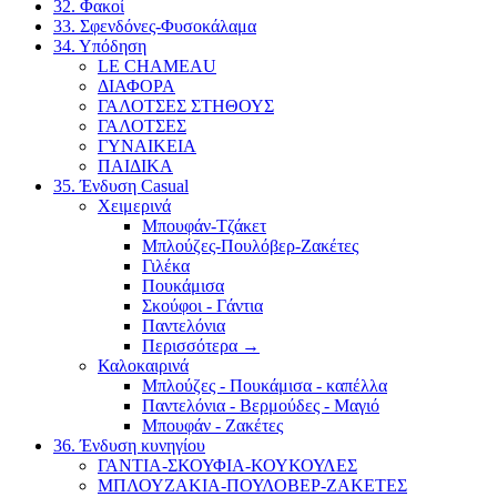
32. Φακοί
33. Σφενδόνες-Φυσοκάλαμα
34. Υπόδηση
LE CHAMEAU
ΔΙΑΦΟΡΑ
ΓΑΛΟΤΣΕΣ ΣΤΗΘΟΥΣ
ΓΑΛΟΤΣΕΣ
ΓΥΝΑΙΚΕΙΑ
ΠΑΙΔΙΚΑ
35. Ένδυση Casual
Χειμερινά
Μπουφάν-Τζάκετ
Μπλούζες-Πουλόβερ-Ζακέτες
Γιλέκα
Πουκάμισα
Σκούφοι - Γάντια
Παντελόνια
Περισσότερα
→
Καλοκαιρινά
Μπλούζες - Πουκάμισα - καπέλλα
Παντελόνια - Βερμούδες - Μαγιό
Μπουφάν - Ζακέτες
36. Ένδυση κυνηγίου
ΓΑΝΤΙΑ-ΣΚΟΥΦΙΑ-ΚΟΥΚΟΥΛΕΣ
ΜΠΛΟΥΖΑΚΙΑ-ΠΟΥΛΟΒΕΡ-ΖΑΚΕΤΕΣ