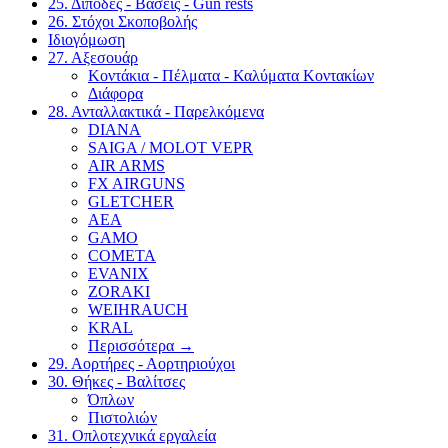
25. Δίποδες - Βάσεις - Gun rests
26. Στόχοι Σκοποβολής
Ιδιογόμωση
27. Αξεσουάρ
Κοντάκια - Πέλματα - Καλύματα Κοντακίων
Διάφορα
28. Ανταλλακτικά - Παρελκόμενα
DIANA
SAIGA / MOLOT VEPR
AIR ARMS
FX AIRGUNS
GLETCHER
AEA
GAMO
COMETA
EVANIX
ZORAKI
WEIHRAUCH
KRAL
Περισσότερα
→
29. Αορτήρες - Αορτηριούχοι
30. Θήκες - Βαλίτσες
Όπλων
Πιστολιών
31. Οπλοτεχνικά εργαλεία