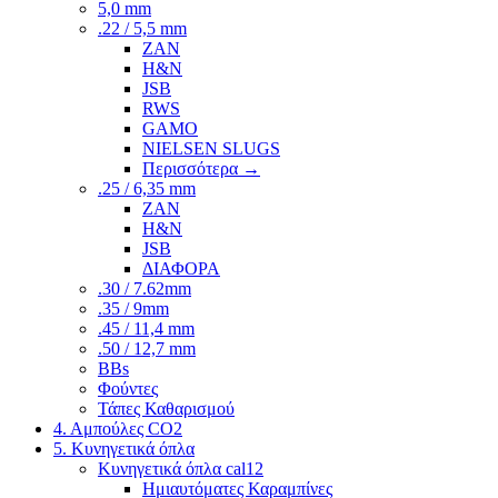
5,0 mm
.22 / 5,5 mm
ZAN
H&N
JSB
RWS
GAMO
NIELSEN SLUGS
Περισσότερα
→
.25 / 6,35 mm
ZAN
H&N
JSB
ΔΙΑΦΟΡΑ
.30 / 7.62mm
.35 / 9mm
.45 / 11,4 mm
.50 / 12,7 mm
BBs
Φούντες
Τάπες Καθαρισμού
4. Αμπούλες CO2
5. Κυνηγετικά όπλα
Κυνηγετικά όπλα cal12
Ημιαυτόματες Καραμπίνες