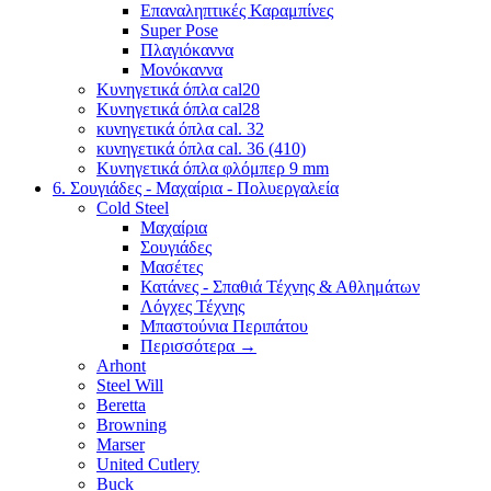
Επαναληπτικές Καραμπίνες
Super Pose
Πλαγιόκαννα
Μονόκαννα
Κυνηγετικά όπλα cal20
Κυνηγετικά όπλα cal28
κυνηγετικά όπλα cal. 32
κυνηγετικά όπλα cal. 36 (410)
Κυνηγετικά όπλα φλόμπερ 9 mm
6. Σουγιάδες - Μαχαίρια - Πολυεργαλεία
Cold Steel
Μαχαίρια
Σουγιάδες
Μασέτες
Κατάνες - Σπαθιά Τέχνης & Αθλημάτων
Λόγχες Τέχνης
Μπαστούνια Περιπάτου
Περισσότερα
→
Arhont
Steel Will
Beretta
Browning
Marser
United Cutlery
Buck