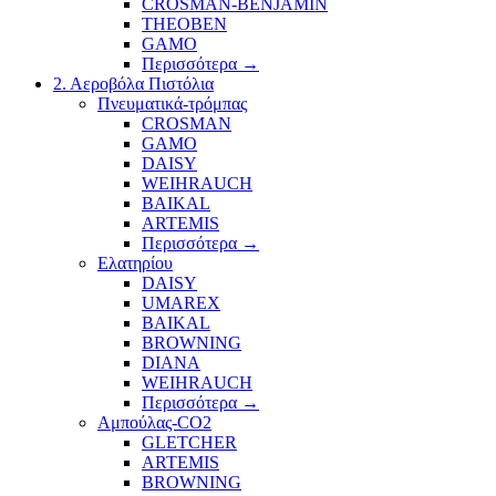
CROSMAN-BENJAMIN
THEOBEN
GAMO
Περισσότερα
→
2. Αεροβόλα Πιστόλια
Πνευματικά-τρόμπας
CROSMAN
GAMO
DAISY
WEIHRAUCH
BAIKAL
ARTEMIS
Περισσότερα
→
Ελατηρίου
DAISY
UMAREX
BAIKAL
BROWNING
DIANA
WEIHRAUCH
Περισσότερα
→
Αμπούλας-CO2
GLETCHER
ARTEMIS
BROWNING