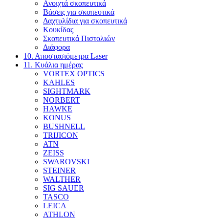
Ανοιχτά σκοπευτικά
Βάσεις για σκοπευτικά
Δαχτυλίδια για σκοπευτικά
Κουκίδας
Σκοπευτικά Πιστολιών
Διάφορα
10. Αποστασιόμετρα Laser
11. Κυάλια ημέρας
VORTEX OPTICS
KAHLES
SIGHTMARK
NORBERT
HAWKE
KONUS
BUSHNELL
TRIJICON
ATN
ZEISS
SWAROVSKI
STEINER
WALTHER
SIG SAUER
TASCO
LEICA
ATHLON