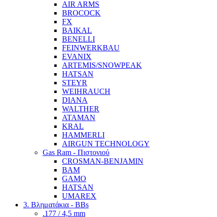
AIR ARMS
BROCOCK
FX
BAIKAL
BENELLI
FEINWERKBAU
EVANIX
ARTEMIS/SNOWPEAK
HATSAN
STEYR
WEIHRAUCH
DIANA
WALTHER
ATAMAN
KRAL
HAMMERLI
AIRGUN TECHNOLOGY
Gas Ram - Πιστονιού
CROSMAN-BENJAMIN
BAM
GAMO
HATSAN
UMAREX
3. Βληματάκια - BBs
.177 / 4,5 mm