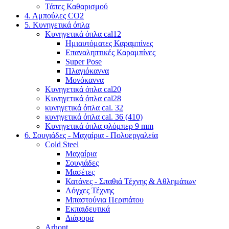
Τάπες Καθαρισμού
4. Αμπούλες CO2
5. Κυνηγετικά όπλα
Κυνηγετικά όπλα cal12
Ημιαυτόματες Καραμπίνες
Επαναληπτικές Καραμπίνες
Super Pose
Πλαγιόκαννα
Μονόκαννα
Κυνηγετικά όπλα cal20
Κυνηγετικά όπλα cal28
κυνηγετικά όπλα cal. 32
κυνηγετικά όπλα cal. 36 (410)
Κυνηγετικά όπλα φλόμπερ 9 mm
6. Σουγιάδες - Μαχαίρια - Πολυεργαλεία
Cold Steel
Μαχαίρια
Σουγιάδες
Μασέτες
Κατάνες - Σπαθιά Τέχνης & Αθλημάτων
Λόγχες Τέχνης
Μπαστούνια Περιπάτου
Εκπαιδευτικά
Διάφορα
Arhont