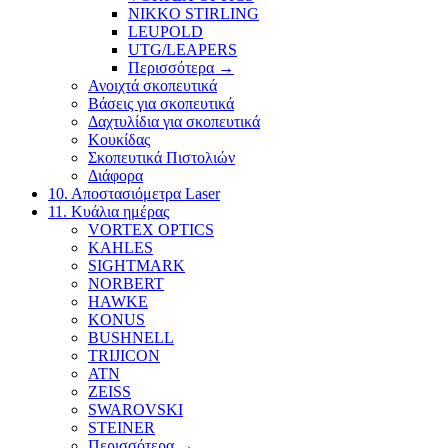
NIKKO STIRLING
LEUPOLD
UTG/LEAPERS
Περισσότερα
→
Ανοιχτά σκοπευτικά
Βάσεις για σκοπευτικά
Δαχτυλίδια για σκοπευτικά
Κουκίδας
Σκοπευτικά Πιστολιών
Διάφορα
10. Αποστασιόμετρα Laser
11. Κυάλια ημέρας
VORTEX OPTICS
KAHLES
SIGHTMARK
NORBERT
HAWKE
KONUS
BUSHNELL
TRIJICON
ATN
ZEISS
SWAROVSKI
STEINER
Περισσότερα
→