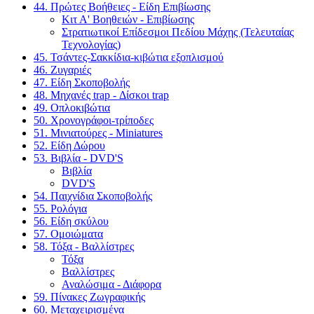
44. Πρώτες Βοήθειες - Είδη Επιβίωσης
Κιτ Α' Βοηθειών - Επιβίωσης
Στρατιωτικοί Επίδεσμοι Πεδίου Μάχης (Τελευταίας
Τεχνολογίας)
45. Τσάντες-Σακκίδια-κιβώτια εξοπλισμού
46. Ζυγαριές
47. Είδη Σκοποβολής
48. Μηχανές trap - Δίσκοι trap
49. Οπλοκιβώτια
50. Χρονογράφοι-τρίποδες
51. Μινιατούρες - Miniatures
52. Είδη Δώρου
53. Βιβλία - DVD'S
Βιβλία
DVD'S
54. Παιχνίδια Σκοποβολής
55. Ρολόγια
56. Είδη σκύλου
57. Ομοιώματα
58. Τόξα - Βαλλίστρες
Τόξα
Βαλλίστρες
Αναλώσιμα - Διάφορα
59. Πίνακες Ζωγραφικής
60. Μεταχειρισμένα