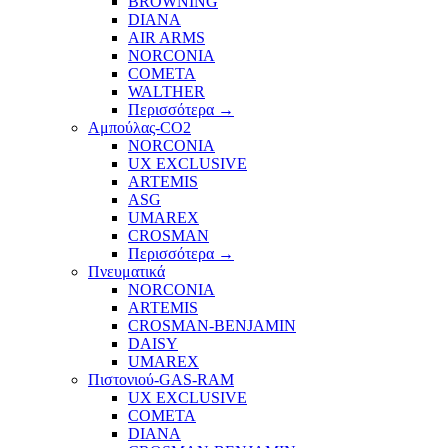
BROWNING
DIANA
AIR ARMS
NORCONIA
COMETA
WALTHER
Περισσότερα
→
Αμπούλας-CO2
NORCONIA
UX EXCLUSIVE
ARTEMIS
ASG
UMAREX
CROSMAN
Περισσότερα
→
Πνευματικά
NORCONIA
ARTEMIS
CROSMAN-BENJAMIN
DAISY
UMAREX
Πιστονιού-GAS-RAM
UX EXCLUSIVE
COMETA
DIANA