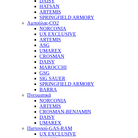
DAISY
HATSAN
ARTEMIS
SPRINGFIELD ARMORY
Αμπούλας-CO2
NORCONIA
UX EXCLUSIVE
ARTEMIS
ASG
UMAREX
CROSMAN
DAISY
MAROCCHI
GSG
SIG SAUER
SPRINGFIELD ARMORY
BARRA
Πνευματικά
NORCONIA
ARTEMIS
CROSMAN-BENJAMIN
DAISY
UMAREX
Πιστονιού-GAS-RAM
UX EXCLUSIVE