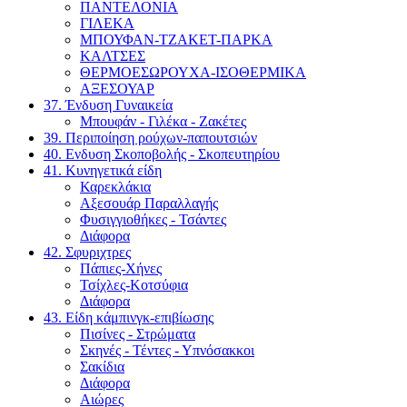
ΠΑΝΤΕΛΟΝΙΑ
ΓΙΛΕΚΑ
ΜΠΟΥΦΑΝ-ΤΖΑΚΕΤ-ΠΑΡΚΑ
ΚΑΛΤΣΕΣ
ΘΕΡΜΟΕΣΩΡΟΥΧΑ-ΙΣΟΘΕΡΜΙΚΑ
ΑΞΕΣΟΥΑΡ
37. Ένδυση Γυναικεία
Μπουφάν - Γιλέκα - Ζακέτες
39. Περιποίηση ρούχων-παπουτσιών
40. Ενδυση Σκοποβολής - Σκοπευτηρίου
41. Κυνηγετικά είδη
Καρεκλάκια
Αξεσουάρ Παραλλαγής
Φυσιγγιοθήκες - Τσάντες
Διάφορα
42. Σφυριχτρες
Πάπιες-Χήνες
Τσίχλες-Κοτσύφια
Διάφορα
43. Είδη κάμπινγκ-επιβίωσης
Πισίνες - Στρώματα
Σκηνές - Τέντες - Υπνόσακκοι
Σακίδια
Διάφορα
Αιώρες