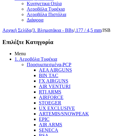
Κυνηγετικα Οπλα
Αεροβόλα Τυφέκια
Αεροβόλα Πιστόλια
Διάφορα
Αρχική Σελίδα
/
3. Βληματάκια - BBs
/
.177 / 4,5 mm
/
JSB
Επιλέξτε Κατηγορία
Menu
1. Αεροβόλα Τυφέκια
Προσυμπιεσμένα-PCP
AEA AIRGUNS
BIN TAC
FX AIRGUNS
AIR VENTURI
RTI ARMS
AIRFORCE
STOEGER
UX EXCLUSIVE
ARTEMIS/SNOWPEAK
EPIC
AIR ARMS
SENECA
BSA