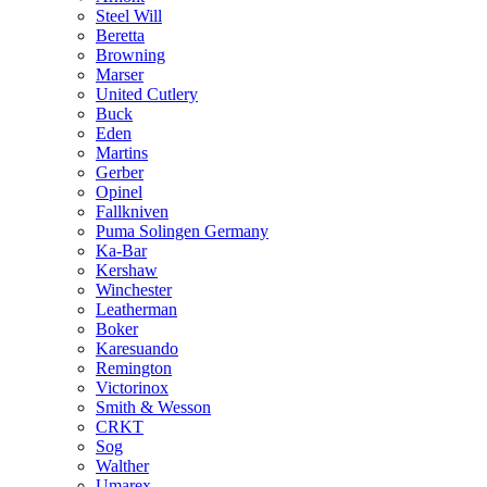
Steel Will
Beretta
Browning
Marser
United Cutlery
Buck
Eden
Martins
Gerber
Opinel
Fallkniven
Puma Solingen Germany
Ka-Bar
Kershaw
Winchester
Leatherman
Boker
Karesuando
Remington
Victorinox
Smith & Wesson
CRKT
Sog
Walther
Umarex