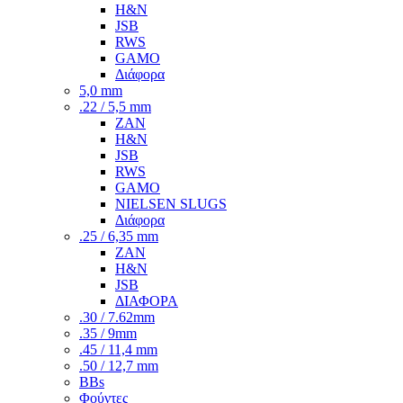
H&N
JSB
RWS
GAMO
Διάφορα
5,0 mm
.22 / 5,5 mm
ZAN
H&N
JSB
RWS
GAMO
NIELSEN SLUGS
Διάφορα
.25 / 6,35 mm
ZAN
H&N
JSB
ΔΙΑΦΟΡΑ
.30 / 7.62mm
.35 / 9mm
.45 / 11,4 mm
.50 / 12,7 mm
BBs
Φούντες