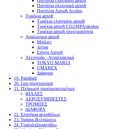
Πιστόλια ελατηρίου airsoft
Πιστόλια ηλεκτρικά airsoft
Πιστόλια Airsoft Αερίου
Τυφέκια airsoft
Τυφέκια ελατηρίου airsoft
Τυφέκια airsoft CO2/HPA/αερίου
Τυφέκια airsoft ηλεκτροκίνητα
Αναλώσιμα airsoft
Μπίλιες
Αέρια
Στόχοι Airsoft
Αξεσουάρ - Ανταλλακτικά
TOKYO MARUI
UMAREX
Διάφορα
19. Paintball
20. Gps-ηλεκτρονικά
21. Πλήρωση προσυμπιεσμένων
ΦΙΑΛΕΣ
ΑΕΡΟΣΥΜΠΙΕΣΤΕΣ
ΤΡΟΜΠΕΣ
ΔΙΑΦΟΡΑ
22. Ελατήρια αεροβόλων
23. Tuning-Βελτιώσεις
24. Γυαλιά-Ωτοασπίδες