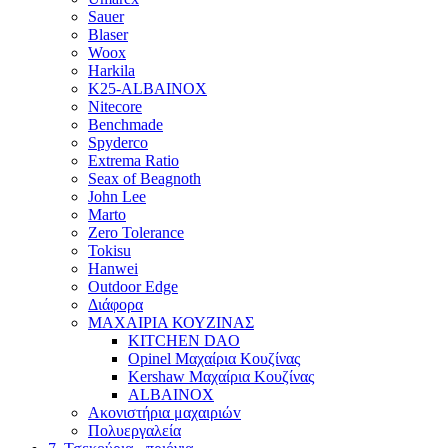
Sauer
Blaser
Woox
Harkila
K25-ALBAINOX
Nitecore
Benchmade
Spyderco
Extrema Ratio
Seax of Beagnoth
John Lee
Marto
Zero Tolerance
Tokisu
Hanwei
Outdoor Edge
Διάφορα
ΜΑΧΑΙΡΙΑ ΚΟΥΖΙΝΑΣ
KITCHEN DAO
Opinel Μαχαίρια Κουζίνας
Kershaw Μαχαίρια Κουζίνας
ALBAINOX
Ακονιστήρια μαχαιριώv
Πολυεργαλεία