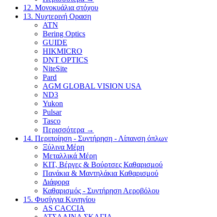
12. Μονοκυάλια στόχου
13. Νυχτερινή Οραση
ATN
Bering Optics
GUIDE
HIKMICRO
DNT OPTICS
NiteSite
Pard
AGM GLOBAL VISION USA
ND3
Yukon
Pulsar
Tasco
Περισσότερα
→
14. Περιποίηση - Συντήρηση - Λίπανση όπλων
Ξύλινα Μέρη
Μεταλλικά Μέρη
ΚΙΤ, Βέργες & Βούρτσες Καθαρισμού
Πανάκια & Μαντηλάκια Καθαρισμού
Διάφορα
Καθαρισμός - Συντήρηση Αεροβόλου
15. Φυσίγγια Κυνηγίου
AS CACCIA
ΑΤΣΑΛΙΝΑ ΣΚΑΓΙΑ