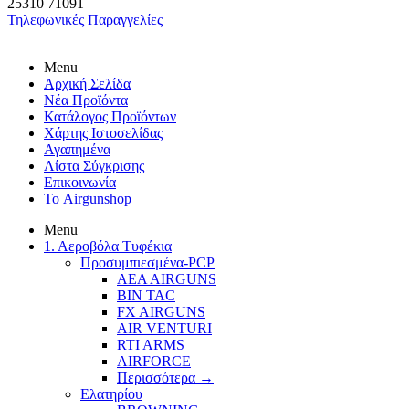
25310
71091
Τηλεφωνικές Παραγγελίες
Menu
Αρχική Σελίδα
Νέα Προϊόντα
Κατάλογος Προϊόντων
Χάρτης Ιστοσελίδας
Αγαπημένα
Λίστα Σύγκρισης
Επικοινωνία
Το Airgunshop
Menu
1. Αεροβόλα Τυφέκια
Προσυμπιεσμένα-PCP
AEA AIRGUNS
BIN TAC
FX AIRGUNS
AIR VENTURI
RTI ARMS
AIRFORCE
Περισσότερα
→
Ελατηρίου