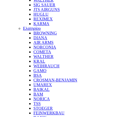
WALTHER
SIG SAUER
JTS AIRGUNS
HUGLU
REXIMEX
KARMA
Ελατηρίου
BROWNING
DIANA
AIR ARMS
NORCONIA
COMETA
WALTHER
KRAL
WEIHRAUCH
GAMO
BSA
CROSMAN-BENJAMIN
UMAREX
BAIKAL
BAM
NORICA
TSS
STOEGER
FEINWERKBAU