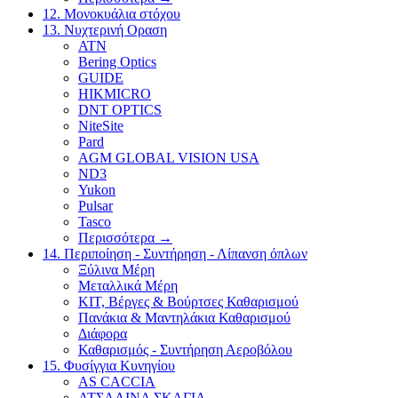
12. Μονοκυάλια στόχου
13. Νυχτερινή Οραση
ATN
Bering Optics
GUIDE
HIKMICRO
DNT OPTICS
NiteSite
Pard
AGM GLOBAL VISION USA
ND3
Yukon
Pulsar
Tasco
Περισσότερα
→
14. Περιποίηση - Συντήρηση - Λίπανση όπλων
Ξύλινα Μέρη
Μεταλλικά Μέρη
ΚΙΤ, Βέργες & Βούρτσες Καθαρισμού
Πανάκια & Μαντηλάκια Καθαρισμού
Διάφορα
Καθαρισμός - Συντήρηση Αεροβόλου
15. Φυσίγγια Κυνηγίου
AS CACCIA
ΑΤΣΑΛΙΝΑ ΣΚΑΓΙΑ