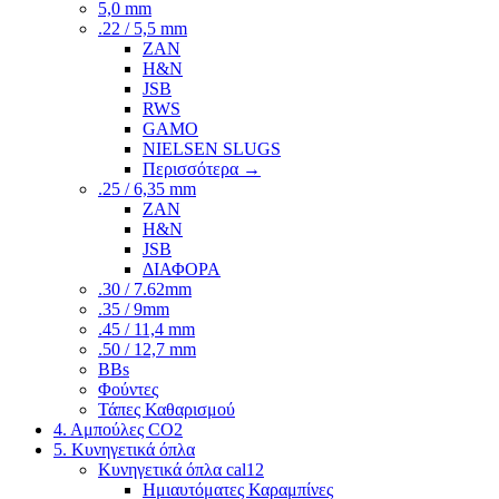
5,0 mm
.22 / 5,5 mm
ZAN
H&N
JSB
RWS
GAMO
NIELSEN SLUGS
Περισσότερα
→
.25 / 6,35 mm
ZAN
H&N
JSB
ΔΙΑΦΟΡΑ
.30 / 7.62mm
.35 / 9mm
.45 / 11,4 mm
.50 / 12,7 mm
BBs
Φούντες
Τάπες Καθαρισμού
4. Αμπούλες CO2
5. Κυνηγετικά όπλα
Κυνηγετικά όπλα cal12
Ημιαυτόματες Καραμπίνες