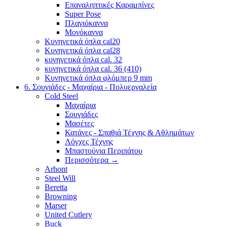
Επαναληπτικές Καραμπίνες
Super Pose
Πλαγιόκαννα
Μονόκαννα
Κυνηγετικά όπλα cal20
Κυνηγετικά όπλα cal28
κυνηγετικά όπλα cal. 32
κυνηγετικά όπλα cal. 36 (410)
Κυνηγετικά όπλα φλόμπερ 9 mm
6. Σουγιάδες - Μαχαίρια - Πολυεργαλεία
Cold Steel
Μαχαίρια
Σουγιάδες
Μασέτες
Κατάνες - Σπαθιά Τέχνης & Αθλημάτων
Λόγχες Τέχνης
Μπαστούνια Περιπάτου
Περισσότερα
→
Arhont
Steel Will
Beretta
Browning
Marser
United Cutlery
Buck