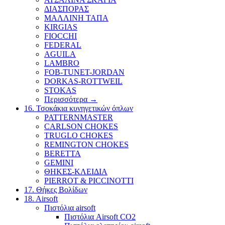
ΔΙΑΣΠΟΡΑΣ
ΜΑΛΛΙΝΗ ΤΑΠΑ
KIRGIAS
FIOCCHI
FEDERAL
AGUILA
LAMBRO
FOB-TUNET-JORDAN
DORKAS-ROTTWEIL
STOKAS
Περισσότερα
→
16. Τσοκάκια κυνηγετικών όπλων
PATTERNMASTER
CARLSON CHOKES
TRUGLO CHOKES
REMINGTON CHOKES
BERETTA
GEMINI
ΘΗΚΕΣ-ΚΛΕΙΔΙΑ
PIERROT & PICCINOTTI
17. Θήκες Βολίδων
18. Airsoft
Πιστόλια airsoft
Πιστόλια Airsoft CO2