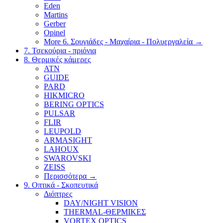
Eden
Martins
Gerber
Opinel
More 6. Σουγιάδες - Μαχαίρια - Πολυεργαλεία
→
7. Τσεκούρια - πριόνια
8. Θερμικές κάμερες
ATN
GUIDE
PARD
HIKMICRO
BERING OPTICS
PULSAR
FLIR
LEUPOLD
ARMASIGHT
LAHOUX
SWAROVSKI
ZEISS
Περισσότερα
→
9. Οπτικά - Σκοπευτικά
Διόπτρες
DAY/NIGHT VISION
THERMAL-ΘΕΡΜΙΚΕΣ
VORTEX OPTICS