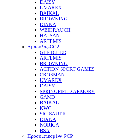
DAISY
UMAREX
BAIKAL
BROWNING
DIANA
WEIHRAUCH
HATSAN
ARTEMIS
Αμπούλας-CO2
GLETCHER
ARTEMIS
BROWNING
ACTION SPORT GAMES
CROSMAN
UMAREX
DAISY
SPRINGFIELD ARMORY
GAMO
BAIKAL
KWC
SIG SAUER
DIANA
NORICA
BSA
Προσυμπιεσμένα-PCP