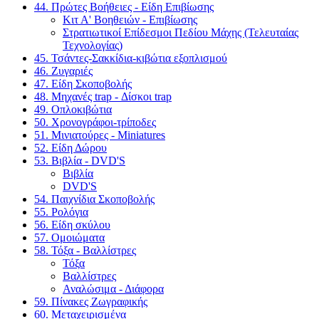
44. Πρώτες Βοήθειες - Είδη Επιβίωσης
Κιτ Α' Βοηθειών - Επιβίωσης
Στρατιωτικοί Επίδεσμοι Πεδίου Μάχης (Τελευταίας
Τεχνολογίας)
45. Τσάντες-Σακκίδια-κιβώτια εξοπλισμού
46. Ζυγαριές
47. Είδη Σκοποβολής
48. Μηχανές trap - Δίσκοι trap
49. Οπλοκιβώτια
50. Χρονογράφοι-τρίποδες
51. Μινιατούρες - Miniatures
52. Είδη Δώρου
53. Βιβλία - DVD'S
Βιβλία
DVD'S
54. Παιχνίδια Σκοποβολής
55. Ρολόγια
56. Είδη σκύλου
57. Ομοιώματα
58. Τόξα - Βαλλίστρες
Τόξα
Βαλλίστρες
Αναλώσιμα - Διάφορα
59. Πίνακες Ζωγραφικής
60. Μεταχειρισμένα