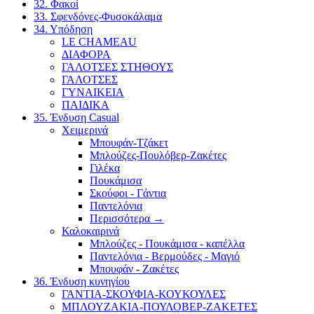
32. Φακοί
33. Σφενδόνες-Φυσοκάλαμα
34. Υπόδηση
LE CHAMEAU
ΔΙΑΦΟΡΑ
ΓΑΛΟΤΣΕΣ ΣΤΗΘΟΥΣ
ΓΑΛΟΤΣΕΣ
ΓΥΝΑΙΚΕΙΑ
ΠΑΙΔΙΚΑ
35. Ένδυση Casual
Χειμερινά
Μπουφάν-Τζάκετ
Μπλούζες-Πουλόβερ-Ζακέτες
Γιλέκα
Πουκάμισα
Σκούφοι - Γάντια
Παντελόνια
Περισσότερα
→
Καλοκαιρινά
Μπλούζες - Πουκάμισα - καπέλλα
Παντελόνια - Βερμούδες - Μαγιό
Μπουφάν - Ζακέτες
36. Ένδυση κυνηγίου
ΓΑΝΤΙΑ-ΣΚΟΥΦΙΑ-ΚΟΥΚΟΥΛΕΣ
ΜΠΛΟΥΖΑΚΙΑ-ΠΟΥΛΟΒΕΡ-ΖΑΚΕΤΕΣ