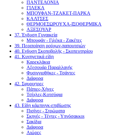
ΠΑΝΤΕΛΟΝΙΑ
ΓΙΛΕΚΑ
ΜΠΟΥΦΑΝ-ΤΖΑΚΕΤ-ΠΑΡΚΑ
ΚΑΛΤΣΕΣ
ΘΕΡΜΟΕΣΩΡΟΥΧΑ-ΙΣΟΘΕΡΜΙΚΑ
ΑΞΕΣΟΥΑΡ
37. Ένδυση Γυναικεία
Μπουφάν - Γιλέκα - Ζακέτες
39. Περιποίηση ρούχων-παπουτσιών
40. Ενδυση Σκοποβολής - Σκοπευτηρίου
41. Κυνηγετικά είδη
Καρεκλάκια
Αξεσουάρ Παραλλαγής
Φυσιγγιοθήκες - Τσάντες
Διάφορα
42. Σφυριχτρες
Πάπιες-Χήνες
Τσίχλες-Κοτσύφια
Διάφορα
43. Είδη κάμπινγκ-επιβίωσης
Πισίνες - Στρώματα
Σκηνές - Τέντες - Υπνόσακκοι
Σακίδια
Διάφορα
Αιώρες