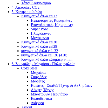
Τάπες Καθαρισμού
4. Αμπούλες CO2
5. Κυνηγετικά όπλα
Κυνηγετικά όπλα cal12
Ημιαυτόματες Καραμπίνες
Επαναληπτικές Καραμπίνες
Super Pose
Πλαγιόκαννα
Μονόκαννα
Κυνηγετικά όπλα cal20
Κυνηγετικά όπλα cal28
κυνηγετικά όπλα cal. 32
κυνηγετικά όπλα cal. 36 (410)
Κυνηγετικά όπλα φλόμπερ 9 mm
6. Σουγιάδες - Μαχαίρια - Πολυεργαλεία
Cold Steel
Μαχαίρια
Σουγιάδες
Μασέτες
Κατάνες - Σπαθιά Τέχνης & Αθλημάτων
Λόγχες Τέχνης
Μπαστούνια Περιπάτου
Εκπαιδευτικά
Διάφορα
Arhont