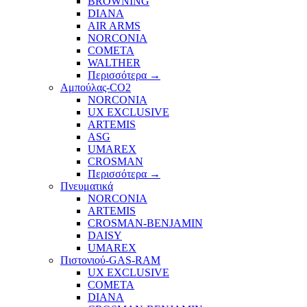
BROWNING
DIANA
AIR ARMS
NORCONIA
COMETA
WALTHER
Περισσότερα
→
Αμπούλας-CO2
NORCONIA
UX EXCLUSIVE
ARTEMIS
ASG
UMAREX
CROSMAN
Περισσότερα
→
Πνευματικά
NORCONIA
ARTEMIS
CROSMAN-BENJAMIN
DAISY
UMAREX
Πιστονιού-GAS-RAM
UX EXCLUSIVE
COMETA
DIANA