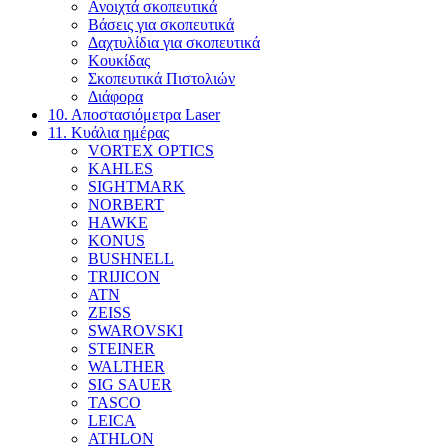
Ανοιχτά σκοπευτικά
Βάσεις για σκοπευτικά
Δαχτυλίδια για σκοπευτικά
Κουκίδας
Σκοπευτικά Πιστολιών
Διάφορα
10. Αποστασιόμετρα Laser
11. Κυάλια ημέρας
VORTEX OPTICS
KAHLES
SIGHTMARK
NORBERT
HAWKE
KONUS
BUSHNELL
TRIJICON
ATN
ZEISS
SWAROVSKI
STEINER
WALTHER
SIG SAUER
TASCO
LEICA
ATHLON