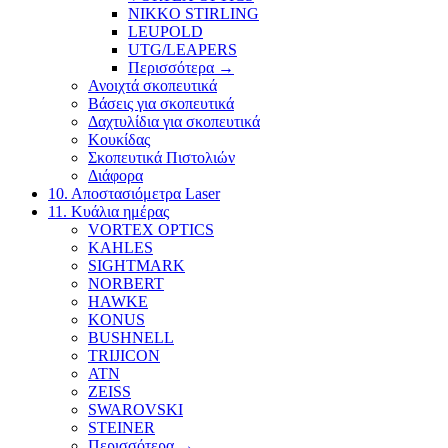
NIKKO STIRLING
LEUPOLD
UTG/LEAPERS
Περισσότερα
→
Ανοιχτά σκοπευτικά
Βάσεις για σκοπευτικά
Δαχτυλίδια για σκοπευτικά
Κουκίδας
Σκοπευτικά Πιστολιών
Διάφορα
10. Αποστασιόμετρα Laser
11. Κυάλια ημέρας
VORTEX OPTICS
KAHLES
SIGHTMARK
NORBERT
HAWKE
KONUS
BUSHNELL
TRIJICON
ATN
ZEISS
SWAROVSKI
STEINER
Περισσότερα
→