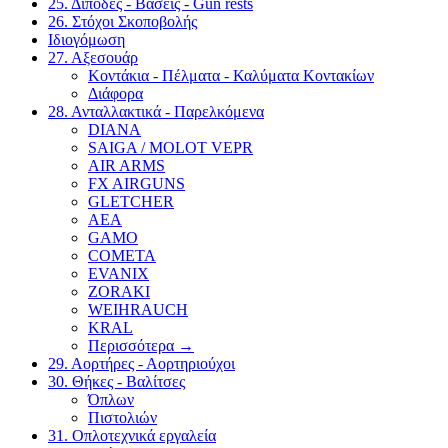
25. Δίποδες - Βάσεις - Gun rests
26. Στόχοι Σκοποβολής
Ιδιογόμωση
27. Αξεσουάρ
Κοντάκια - Πέλματα - Καλύματα Κοντακίων
Διάφορα
28. Ανταλλακτικά - Παρελκόμενα
DIANA
SAIGA / MOLOT VEPR
AIR ARMS
FX AIRGUNS
GLETCHER
AEA
GAMO
COMETA
EVANIX
ZORAKI
WEIHRAUCH
KRAL
Περισσότερα
→
29. Αορτήρες - Αορτηριούχοι
30. Θήκες - Βαλίτσες
Όπλων
Πιστολιών
31. Οπλοτεχνικά εργαλεία