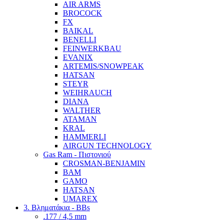
AIR ARMS
BROCOCK
FX
BAIKAL
BENELLI
FEINWERKBAU
EVANIX
ARTEMIS/SNOWPEAK
HATSAN
STEYR
WEIHRAUCH
DIANA
WALTHER
ATAMAN
KRAL
HAMMERLI
AIRGUN TECHNOLOGY
Gas Ram - Πιστονιού
CROSMAN-BENJAMIN
BAM
GAMO
HATSAN
UMAREX
3. Βληματάκια - BBs
.177 / 4,5 mm