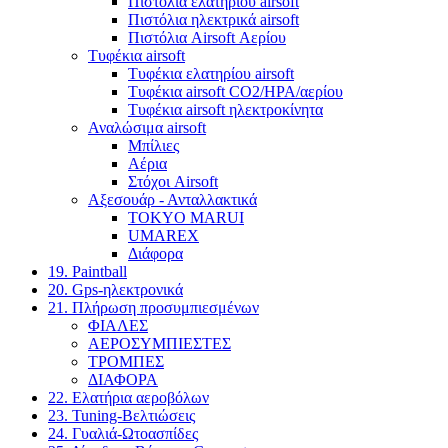
Πιστόλια ελατηρίου airsoft
Πιστόλια ηλεκτρικά airsoft
Πιστόλια Airsoft Αερίου
Τυφέκια airsoft
Τυφέκια ελατηρίου airsoft
Τυφέκια airsoft CO2/HPA/αερίου
Τυφέκια airsoft ηλεκτροκίνητα
Αναλώσιμα airsoft
Μπίλιες
Αέρια
Στόχοι Airsoft
Αξεσουάρ - Ανταλλακτικά
TOKYO MARUI
UMAREX
Διάφορα
19. Paintball
20. Gps-ηλεκτρονικά
21. Πλήρωση προσυμπιεσμένων
ΦΙΑΛΕΣ
ΑΕΡΟΣΥΜΠΙΕΣΤΕΣ
ΤΡΟΜΠΕΣ
ΔΙΑΦΟΡΑ
22. Ελατήρια αεροβόλων
23. Tuning-Βελτιώσεις
24. Γυαλιά-Ωτοασπίδες