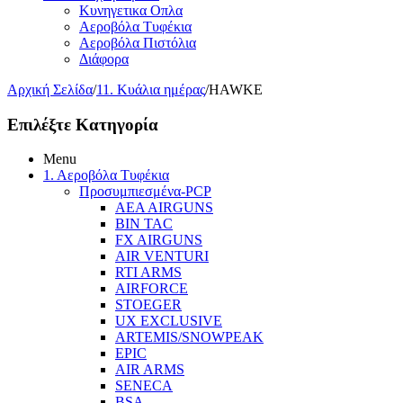
Κυνηγετικα Οπλα
Αεροβόλα Τυφέκια
Αεροβόλα Πιστόλια
Διάφορα
Αρχική Σελίδα
/
11. Κυάλια ημέρας
/
HAWKE
Επιλέξτε Κατηγορία
Menu
1. Αεροβόλα Τυφέκια
Προσυμπιεσμένα-PCP
AEA AIRGUNS
BIN TAC
FX AIRGUNS
AIR VENTURI
RTI ARMS
AIRFORCE
STOEGER
UX EXCLUSIVE
ARTEMIS/SNOWPEAK
EPIC
AIR ARMS
SENECA
BSA