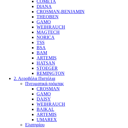
COMETA
DIANA
CROSMAN-BENJAMIN
THEOBEN
GAMO
WEIHRAUCH
MAGTECH
NORICA
TSS
BSA
BAM
ARTEMIS
HATSAN
STOEGER
REMINGTON
2. Αεροβόλα Πιστόλια
Πνευματικά-τρόμπας
CROSMAN
GAMO
DAISY
WEIHRAUCH
BAIKAL
ARTEMIS
UMAREX
Ελατηρίου