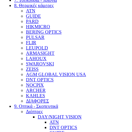
7. Τσεκούρια - πριόνια
8. Θερμικές κάμερες
ATN
GUIDE
PARD
HIKMICRO
BERING OPTICS
PULSAR
FLIR
LEUPOLD
ARMASIGHT
LAHOUX
SWAROVSKI
ZEISS
AGM GLOBAL VISION USA
DNT OPTICS
NOCPIX
ARCHER
KAHLES
ΔΙΑΦΟΡΕΣ
9. Οπτικά - Σκοπευτικά
Διόπτρες
DAY/NIGHT VISION
ATN
DNT OPTICS