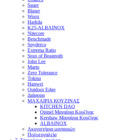
Sauer
Blaser
Woox
Harkila
K25-ALBAINOX
Nitecore
Benchmade
Spyderco
Extrema Ratio
Seax of Beagnoth
John Lee
Marto
Zero Tolerance
Tokisu
Hanwei
Outdoor Edge
Διάφορα
ΜΑΧΑΙΡΙΑ ΚΟΥΖΙΝΑΣ
KITCHEN DAO
Opinel Μαχαίρια Κουζίνας
Kershaw Μαχαίρια Κουζίνας
ALBAINOX
Ακονιστήρια μαχαιριώv
Πολυεργαλεία