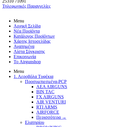
25310
71091
Τηλεφωνικές Παραγγελίες
Menu
Αρχική Σελίδα
Νέα Προϊόντα
Κατάλογος Προϊόντων
Χάρτης Ιστοσελίδας
Αγαπημένα
Λίστα Σύγκρισης
Επικοινωνία
Το Airgunshop
Menu
1. Αεροβόλα Τυφέκια
Προσυμπιεσμένα-PCP
AEA AIRGUNS
BIN TAC
FX AIRGUNS
AIR VENTURI
RTI ARMS
AIRFORCE
Περισσότερα
→
Ελατηρίου