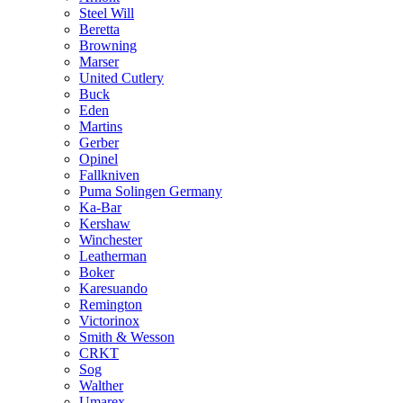
Steel Will
Beretta
Browning
Marser
United Cutlery
Buck
Eden
Martins
Gerber
Opinel
Fallkniven
Puma Solingen Germany
Ka-Bar
Kershaw
Winchester
Leatherman
Boker
Karesuando
Remington
Victorinox
Smith & Wesson
CRKT
Sog
Walther
Umarex