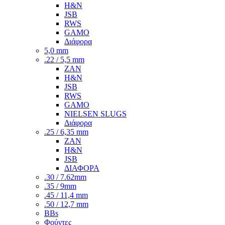
H&N
JSB
RWS
GAMO
Διάφορα
5,0 mm
.22 / 5,5 mm
ZAN
H&N
JSB
RWS
GAMO
NIELSEN SLUGS
Διάφορα
.25 / 6,35 mm
ZAN
H&N
JSB
ΔΙΑΦΟΡΑ
.30 / 7.62mm
.35 / 9mm
.45 / 11,4 mm
.50 / 12,7 mm
BBs
Φούντες