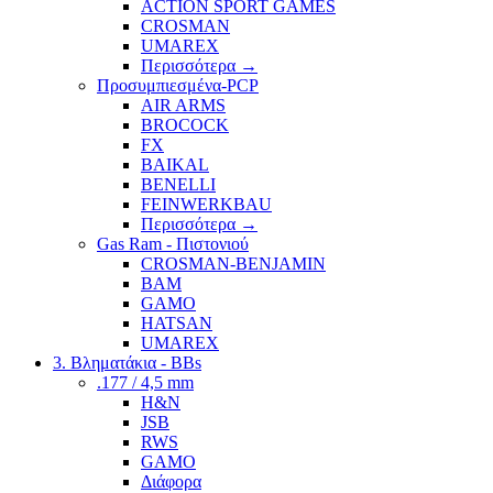
ACTION SPORT GAMES
CROSMAN
UMAREX
Περισσότερα
→
Προσυμπιεσμένα-PCP
AIR ARMS
BROCOCK
FX
BAIKAL
BENELLI
FEINWERKBAU
Περισσότερα
→
Gas Ram - Πιστονιού
CROSMAN-BENJAMIN
BAM
GAMO
HATSAN
UMAREX
3. Βληματάκια - BBs
.177 / 4,5 mm
H&N
JSB
RWS
GAMO
Διάφορα