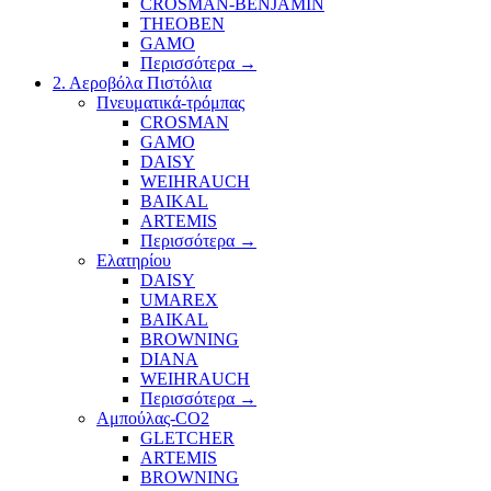
CROSMAN-BENJAMIN
THEOBEN
GAMO
Περισσότερα
→
2. Αεροβόλα Πιστόλια
Πνευματικά-τρόμπας
CROSMAN
GAMO
DAISY
WEIHRAUCH
BAIKAL
ARTEMIS
Περισσότερα
→
Ελατηρίου
DAISY
UMAREX
BAIKAL
BROWNING
DIANA
WEIHRAUCH
Περισσότερα
→
Αμπούλας-CO2
GLETCHER
ARTEMIS
BROWNING