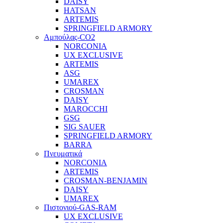
DAISY
HATSAN
ARTEMIS
SPRINGFIELD ARMORY
Αμπούλας-CO2
NORCONIA
UX EXCLUSIVE
ARTEMIS
ASG
UMAREX
CROSMAN
DAISY
MAROCCHI
GSG
SIG SAUER
SPRINGFIELD ARMORY
BARRA
Πνευματικά
NORCONIA
ARTEMIS
CROSMAN-BENJAMIN
DAISY
UMAREX
Πιστονιού-GAS-RAM
UX EXCLUSIVE