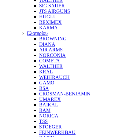
WALTHER
SIG SAUER
JTS AIRGUNS
HUGLU
REXIMEX
KARMA
Ελατηρίου
BROWNING
DIANA
AIR ARMS
NORCONIA
COMETA
WALTHER
KRAL
WEIHRAUCH
GAMO
BSA
CROSMAN-BENJAMIN
UMAREX
BAIKAL
BAM
NORICA
TSS
STOEGER
FEINWERKBAU