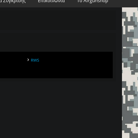
α Σύγκρισης
Επικοινωνία
Το Airgunshop
RWS