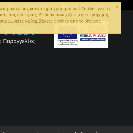
×
Ο Λογαριασμός μου
Το καλάθι είναι άδειο
εκτρονικό μας κατάστημα χρησιμοποιεί Cookies για τη
κιάς σας εμπειρίας. Εφόσον συνεχίζετε την περιήγηση,
συμφωνείτε να λαμβάνετε Cookies από το Site μας.
0
71091
ς Παραγγελίες