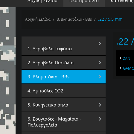
Αρχική Σελίδα
Νέα Προϊόντα
Κατάλογος
/
/
.22 / 5,5 mm
Αρχική Σελίδα
3. Βληματάκια - BBs
.22 
Επιλέξτε Κατηγορία
1. Αεροβόλα Τυφέκια
ZAN
2. Αεροβόλα Πιστόλια
GAM
3. Βληματάκια - BBs
4. Αμπούλες CO2
5. Κυνηγετικά όπλα
6. Σουγιάδες - Μαχαίρια -
Πολυεργαλεία