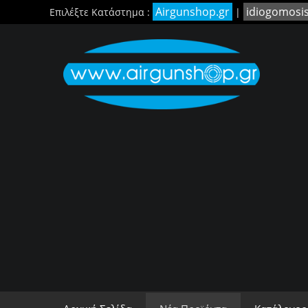
Airgunshop.gr
idiogomosi
Επιλέξτε Κατάστημα :
|