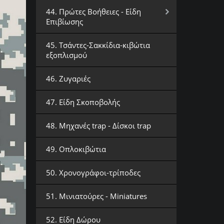
44. Πρώτες Βοήθειες - Είδη
Επιβίωσης
45. Τσάντες-Σακκίδια-κιβώτια
εξοπλισμού
46. Ζυγαριές
47. Είδη Σκοποβολής
48. Μηχανές trap - Δίσκοι trap
49. Οπλοκιβώτια
50. Χρονογράφοι-τρίποδες
51. Μινιατούρες - Miniatures
52. Είδη Δώρου