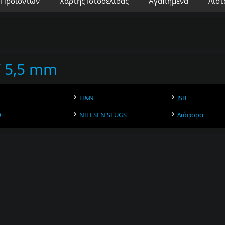
 Προϊόντων
Χάρτης Ιστοσελίδας
Αγαπημένα
Λίστ
/ 5,5 mm
H&N
JSB
O
NIELSEN SLUGS
Διάφορα