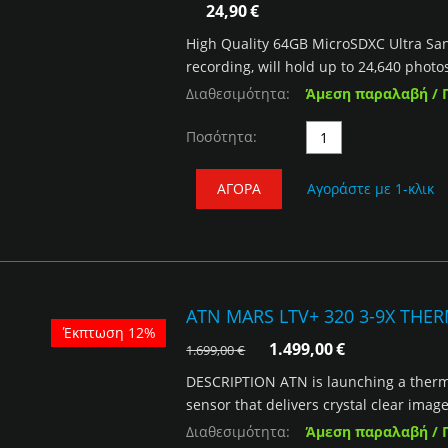
24,90
€
High Quality 64GB MicroSDXC Ultra Sand
recording, will hold up to 24,640 photo
Διαθεσιμότητα:
Άμεση παραλαβή / 
Ποσότητα:
ΑΓΟΡΆ
Αγοράστε με 1-κλικ
ATN MARS LTV+ 320 3-9X THE
Έκπτωση 12%
1.499,00
€
1.699,00
€
DESCRIPTION ATN is launching a thermal
sensor that delivers crystal clear image
Διαθεσιμότητα:
Άμεση παραλαβή / 