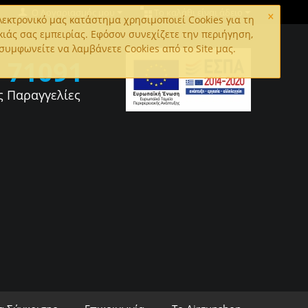
×
Ο Λογαριασμός μου
Το καλάθι είναι άδειο
εκτρονικό μας κατάστημα χρησιμοποιεί Cookies για τη
κιάς σας εμπειρίας. Εφόσον συνεχίζετε την περιήγηση,
συμφωνείτε να λαμβάνετε Cookies από το Site μας.
0
71091
ς Παραγγελίες