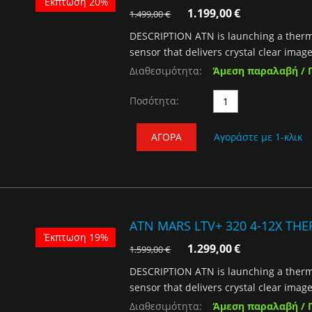
Έκπτωση 20%
1.199,00
€
1.499,00
€
DESCRIPTION ATN is launching a thermal
sensor that delivers crystal clear image
Διαθεσιμότητα:
Άμεση παραλαβή / 
Ποσότητα:
ΑΓΟΡΆ
Αγοράστε με 1-κλικ
ATN MARS LTV+ 320 4-12X TH
Έκπτωση 19%
1.299,00
€
1.599,00
€
DESCRIPTION ATN is launching a thermal
sensor that delivers crystal clear image
Διαθεσιμότητα:
Άμεση παραλαβή / 