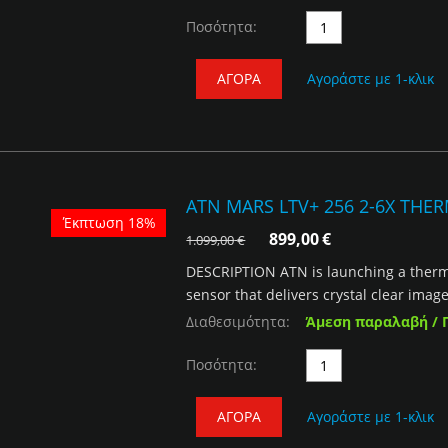
Ποσότητα:
ΑΓΟΡΆ
Αγοράστε με 1-κλικ
ATN MARS LTV+ 256 2-6X THE
Έκπτωση 18%
899,00
€
1.099,00
€
DESCRIPTION ATN is launching a thermal
sensor that delivers crystal clear image
Διαθεσιμότητα:
Άμεση παραλαβή / 
Ποσότητα:
ΑΓΟΡΆ
Αγοράστε με 1-κλικ