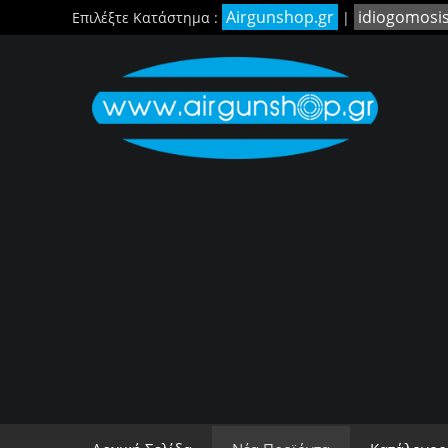
Airgunshop.gr
idiogomosi
Επιλέξτε Κατάστημα :
|