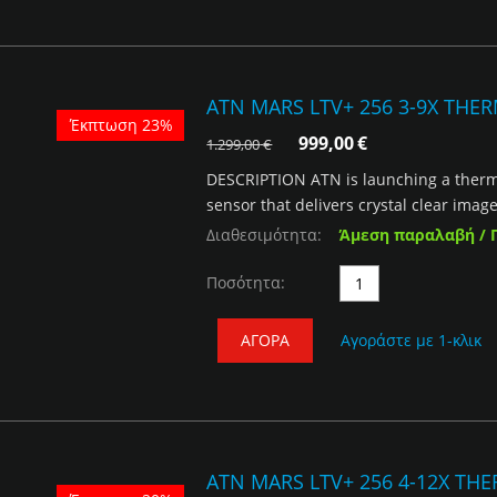
ATN MARS LTV+ 256 3-9X THE
Έκπτωση 23%
999,00
€
1.299,00
€
DESCRIPTION ATN is launching a thermal
sensor that delivers crystal clear image
Διαθεσιμότητα:
Άμεση παραλαβή / 
Ποσότητα:
ΑΓΟΡΆ
Αγοράστε με 1-κλικ
ATN MARS LTV+ 256 4-12X TH