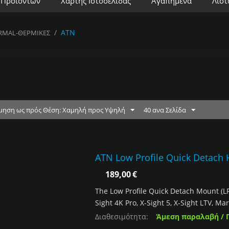
 Προϊόντων
Χάρτης Ιστοσελίδας
Αγαπημένα
Λίστ
/
ATN
RMAL-ΘΕΡΜΙΚΕΣ
μηση ως πρός Θέση: Χαμηλή προς Υψηλή
40 ανα Σελίδα
ATN Low Profile Quick Detach
189,00
€
The Low Profile Quick Detach Mount (LP
Sight 4K Pro, X-Sight 5, X-Sight LTV, Ma
Διαθεσιμότητα:
Άμεση παραλαβή / 