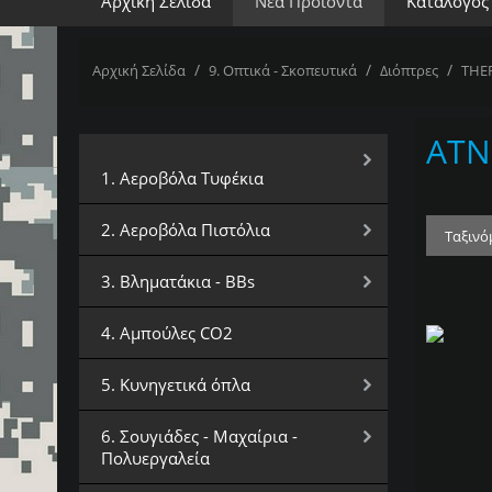
Αρχική Σελίδα
Νέα Προϊόντα
Κατάλογος
/
/
/
Αρχική Σελίδα
9. Οπτικά - Σκοπευτικά
Διόπτρες
THE
ATN
Επιλέξτε Κατηγορία
1. Αεροβόλα Τυφέκια
2. Αεροβόλα Πιστόλια
Ταξινό
3. Βληματάκια - BBs
4. Αμπούλες CO2
5. Κυνηγετικά όπλα
6. Σουγιάδες - Μαχαίρια -
Πολυεργαλεία