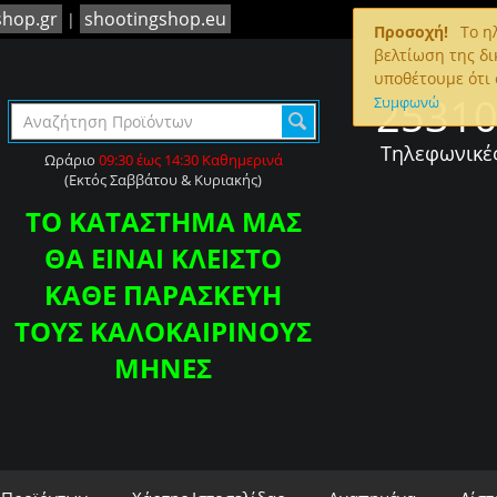
shop.gr
shootingshop.eu
|
Προσοχή!
To ηλ
βελτίωση της δι
υποθέτουμε ότι 
2531
Συμφωνώ
Τηλεφωνικέ
Ωράριο
09:30 έως 14:30 Καθημερινά
(Εκτός Σαββάτου & Κυριακής)
ΤΟ ΚΑΤΑΣΤΗΜΑ ΜΑΣ
ΘΑ ΕΙΝΑΙ ΚΛΕΙΣΤΟ
ΚΑΘΕ ΠΑΡΑΣΚΕΥΗ
ΤΟΥΣ ΚΑΛΟΚΑΙΡΙΝΟΥΣ
ΜΗΝΕΣ