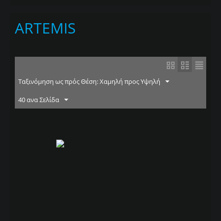
ARTEMIS
Ταξινόμηση ως πρός Θέση: Χαμηλή προς Υψηλή
40 ανα Σελίδα