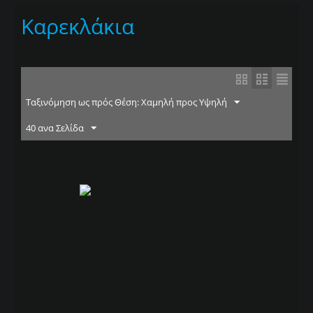
Καρεκλάκια
Ταξινόμηση ως πρός Θέση: Χαμηλή προς Υψηλή
40 ανα Σελίδα