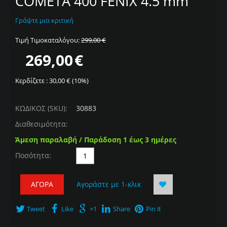
COMETA 400 FENIX 4.5 mm
Γράψτε μια κριτική
Τιμή Τιμοκαταλόγου:
299,00
€
269,00
€
Κερδίζετε :
30,00
€ (
10
%)
ΚΩΔΙΚΟΣ (SKU):
30883
Διαθεσιμότητα:
Άμεση παραλαβή / Παράδοση 1 έως 3 ημέρες
Ποσότητα:
ΑΓΟΡΆ
Αγοράστε με 1-κλικ
Tweet
Like
+1
Share
Pin it