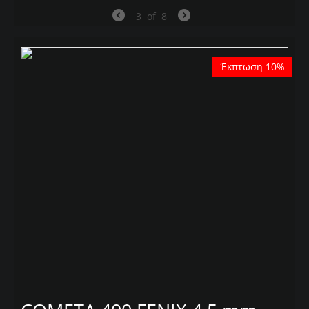
3
of
8
Έκπτωση 10%