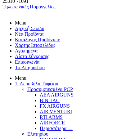
25310
71091
Τηλεφωνικές Παραγγελίες
Menu
Αρχική Σελίδα
Νέα Προϊόντα
Κατάλογος Προϊόντων
Χάρτης Ιστοσελίδας
Αγαπημένα
Λίστα Σύγκρισης
Επικοινωνία
Το Airgunshop
Menu
1. Αεροβόλα Τυφέκια
Προσυμπιεσμένα-PCP
AEA AIRGUNS
BIN TAC
FX AIRGUNS
AIR VENTURI
RTI ARMS
AIRFORCE
Περισσότερα
→
Ελατηρίου