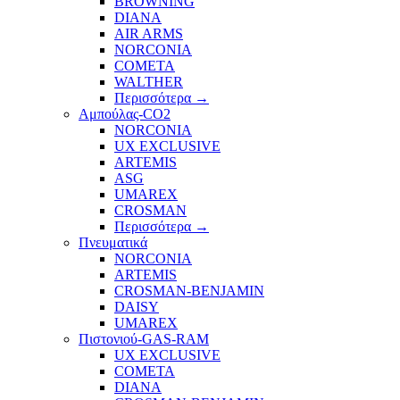
BROWNING
DIANA
AIR ARMS
NORCONIA
COMETA
WALTHER
Περισσότερα
→
Αμπούλας-CO2
NORCONIA
UX EXCLUSIVE
ARTEMIS
ASG
UMAREX
CROSMAN
Περισσότερα
→
Πνευματικά
NORCONIA
ARTEMIS
CROSMAN-BENJAMIN
DAISY
UMAREX
Πιστονιού-GAS-RAM
UX EXCLUSIVE
COMETA
DIANA