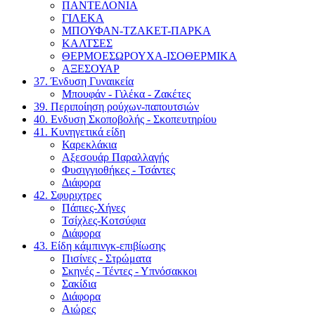
ΠΑΝΤΕΛΟΝΙΑ
ΓΙΛΕΚΑ
ΜΠΟΥΦΑΝ-ΤΖΑΚΕΤ-ΠΑΡΚΑ
ΚΑΛΤΣΕΣ
ΘΕΡΜΟΕΣΩΡΟΥΧΑ-ΙΣΟΘΕΡΜΙΚΑ
ΑΞΕΣΟΥΑΡ
37. Ένδυση Γυναικεία
Μπουφάν - Γιλέκα - Ζακέτες
39. Περιποίηση ρούχων-παπουτσιών
40. Ενδυση Σκοποβολής - Σκοπευτηρίου
41. Κυνηγετικά είδη
Καρεκλάκια
Αξεσουάρ Παραλλαγής
Φυσιγγιοθήκες - Τσάντες
Διάφορα
42. Σφυριχτρες
Πάπιες-Χήνες
Τσίχλες-Κοτσύφια
Διάφορα
43. Είδη κάμπινγκ-επιβίωσης
Πισίνες - Στρώματα
Σκηνές - Τέντες - Υπνόσακκοι
Σακίδια
Διάφορα
Αιώρες