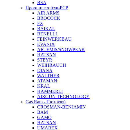
BSA
Προσυμπιεσμένα-PCP
AIR ARMS
BROCOCK
FX
BAIKAL
BENELLI
FEINWERKBAU
EVANIX
ARTEMIS/SNOWPEAK
HATSAN
STEYR
WEIHRAUCH
DIANA
WALTHER
ATAMAN
KRAL
HAMMERLI
AIRGUN TECHNOLOGY
Gas Ram - Πιστονιού
CROSMAN-BENJAMIN
BAM
GAMO
HATSAN
UMAREX