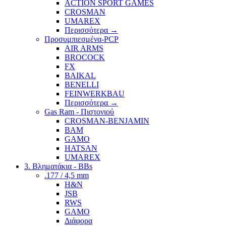
ACTION SPORT GAMES
CROSMAN
UMAREX
Περισσότερα
→
Προσυμπιεσμένα-PCP
AIR ARMS
BROCOCK
FX
BAIKAL
BENELLI
FEINWERKBAU
Περισσότερα
→
Gas Ram - Πιστονιού
CROSMAN-BENJAMIN
BAM
GAMO
HATSAN
UMAREX
3. Βληματάκια - BBs
.177 / 4,5 mm
H&N
JSB
RWS
GAMO
Διάφορα