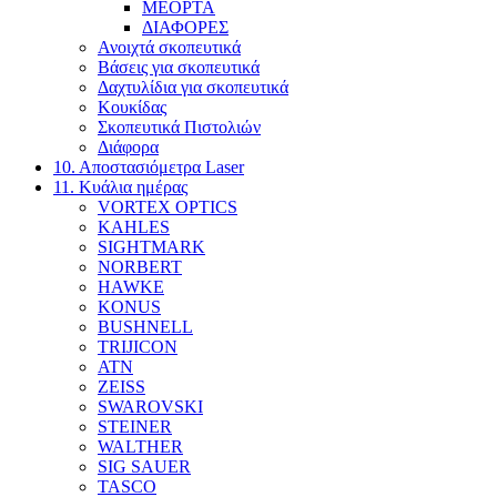
MEOPTA
ΔΙΑΦΟΡΕΣ
Ανοιχτά σκοπευτικά
Βάσεις για σκοπευτικά
Δαχτυλίδια για σκοπευτικά
Κουκίδας
Σκοπευτικά Πιστολιών
Διάφορα
10. Αποστασιόμετρα Laser
11. Κυάλια ημέρας
VORTEX OPTICS
KAHLES
SIGHTMARK
NORBERT
HAWKE
KONUS
BUSHNELL
TRIJICON
ATN
ZEISS
SWAROVSKI
STEINER
WALTHER
SIG SAUER
TASCO