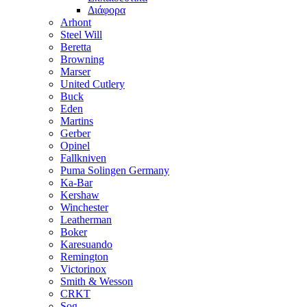
Διάφορα
Arhont
Steel Will
Beretta
Browning
Marser
United Cutlery
Buck
Eden
Martins
Gerber
Opinel
Fallkniven
Puma Solingen Germany
Ka-Bar
Kershaw
Winchester
Leatherman
Boker
Karesuando
Remington
Victorinox
Smith & Wesson
CRKT
Sog