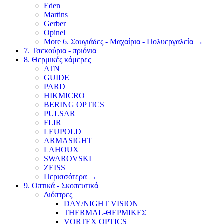
Eden
Martins
Gerber
Opinel
More 6. Σουγιάδες - Μαχαίρια - Πολυεργαλεία
→
7. Τσεκούρια - πριόνια
8. Θερμικές κάμερες
ATN
GUIDE
PARD
HIKMICRO
BERING OPTICS
PULSAR
FLIR
LEUPOLD
ARMASIGHT
LAHOUX
SWAROVSKI
ZEISS
Περισσότερα
→
9. Οπτικά - Σκοπευτικά
Διόπτρες
DAY/NIGHT VISION
THERMAL-ΘΕΡΜΙΚΕΣ
VORTEX OPTICS