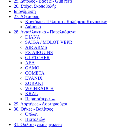
25. Δίποδες - Βάσεις - Gun rests
26. Στόχοι Σκοποβολής
Ιδιογόμωση
27. Αξεσουάρ
Κοντάκια - Πέλματα - Καλύματα Κοντακίων
Διάφορα
28. Ανταλλακτικά - Παρελκόμενα
DIANA
SAIGA / MOLOT VEPR
AIR ARMS
FX AIRGUNS
GLETCHER
AEA
GAMO
COMETA
EVANIX
ZORAKI
WEIHRAUCH
KRAL
Περισσότερα
→
29. Αορτήρες - Αορτηριούχοι
30. Θήκες - Βαλίτσες
Όπλων
Πιστολιών
31. Οπλοτεχνικά εργαλεία