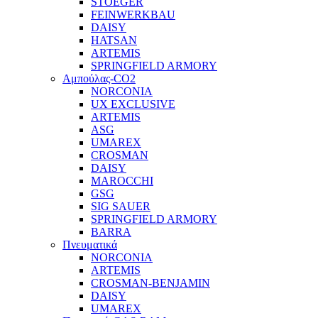
STOEGER
FEINWERKBAU
DAISY
HATSAN
ARTEMIS
SPRINGFIELD ARMORY
Αμπούλας-CO2
NORCONIA
UX EXCLUSIVE
ARTEMIS
ASG
UMAREX
CROSMAN
DAISY
MAROCCHI
GSG
SIG SAUER
SPRINGFIELD ARMORY
BARRA
Πνευματικά
NORCONIA
ARTEMIS
CROSMAN-BENJAMIN
DAISY
UMAREX