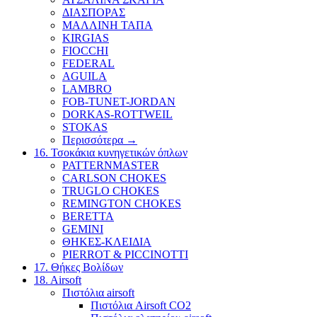
ΔΙΑΣΠΟΡΑΣ
ΜΑΛΛΙΝΗ ΤΑΠΑ
KIRGIAS
FIOCCHI
FEDERAL
AGUILA
LAMBRO
FOB-TUNET-JORDAN
DORKAS-ROTTWEIL
STOKAS
Περισσότερα
→
16. Τσοκάκια κυνηγετικών όπλων
PATTERNMASTER
CARLSON CHOKES
TRUGLO CHOKES
REMINGTON CHOKES
BERETTA
GEMINI
ΘΗΚΕΣ-ΚΛΕΙΔΙΑ
PIERROT & PICCINOTTI
17. Θήκες Βολίδων
18. Airsoft
Πιστόλια airsoft
Πιστόλια Airsoft CO2