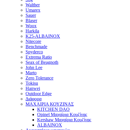
Walther
Umarex
Sauer
Blaser
Woox
Harkila
K25-ALBAINOX
Nitecore
Benchmade
Spyderco
Extrema Ratio
Seax of Beagnoth
John Lee
Marto
Zero Tolerance
Tokisu
Hanwei
Outdoor Edge
Διάφορα
ΜΑΧΑΙΡΙΑ ΚΟΥΖΙΝΑΣ
KITCHEN DAO
Opinel Μαχαίρια Κουζίνας
Kershaw Μαχαίρια Κουζίνας
ALBAINOX