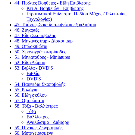
44. Πρώτες Βοήθειες - Είδη Επιβίωσης
Κιτ Α' Βοηθειών - Επιβίωσης
Στρατιωτικοί Επίδεσμοι Πεδίου Μάχης (Τελευταίας
Τεχνολογίας)
45. Τσάντες-Σακκίδια-κιβώτια εξοπλισμού
46. Ζυγαριές
47. Είδη Σκοποβολής
48. Μηχανές trap - Δίσκοι trap
49. Οπλοκιβώτια
50. Χρονογράφοι-τρίποδες
51. Μινιατούρες - Miniatures
52. Είδη Δώρου
53. Βιβλία - DVD'S
Βιβλία
DVD'S
54. Παιχνίδια Σκοποβολής
55. Ρολόγια
56. Είδη σκύλου
57. Ομοιώματα
58. Τόξα - Βαλλίστρες
Τόξα
Βαλλίστρες
Αναλώσιμα - Διάφορα
59. Πίνακες Ζωγραφικής
60. Μεταχειρισμένα