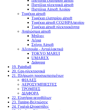
Πιστόλια ελατηρίου airsoft
Πιστόλια ηλεκτρικά airsoft
Πιστόλια Airsoft Αερίου
Τυφέκια airsoft
Τυφέκια ελατηρίου airsoft
Τυφέκια airsoft CO2/HPA/αερίου
Τυφέκια airsoft ηλεκτροκίνητα
Αναλώσιμα airsoft
Μπίλιες
Αέρια
Στόχοι Airsoft
Αξεσουάρ - Ανταλλακτικά
TOKYO MARUI
UMAREX
Διάφορα
19. Paintball
20. Gps-ηλεκτρονικά
21. Πλήρωση προσυμπιεσμένων
ΦΙΑΛΕΣ
ΑΕΡΟΣΥΜΠΙΕΣΤΕΣ
ΤΡΟΜΠΕΣ
ΔΙΑΦΟΡΑ
22. Ελατήρια αεροβόλων
23. Tuning-Βελτιώσεις
24. Γυαλιά-Ωτοασπίδες