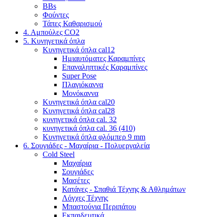
BBs
Φούντες
Τάπες Καθαρισμού
4. Αμπούλες CO2
5. Κυνηγετικά όπλα
Κυνηγετικά όπλα cal12
Ημιαυτόματες Καραμπίνες
Επαναληπτικές Καραμπίνες
Super Pose
Πλαγιόκαννα
Μονόκαννα
Κυνηγετικά όπλα cal20
Κυνηγετικά όπλα cal28
κυνηγετικά όπλα cal. 32
κυνηγετικά όπλα cal. 36 (410)
Κυνηγετικά όπλα φλόμπερ 9 mm
6. Σουγιάδες - Μαχαίρια - Πολυεργαλεία
Cold Steel
Μαχαίρια
Σουγιάδες
Μασέτες
Κατάνες - Σπαθιά Τέχνης & Αθλημάτων
Λόγχες Τέχνης
Μπαστούνια Περιπάτου
Εκπαιδευτικά