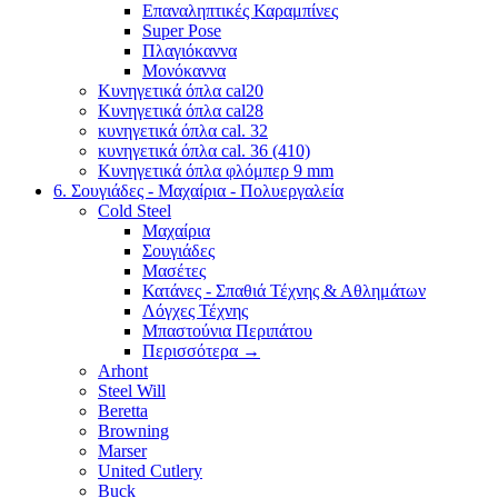
Επαναληπτικές Καραμπίνες
Super Pose
Πλαγιόκαννα
Μονόκαννα
Κυνηγετικά όπλα cal20
Κυνηγετικά όπλα cal28
κυνηγετικά όπλα cal. 32
κυνηγετικά όπλα cal. 36 (410)
Κυνηγετικά όπλα φλόμπερ 9 mm
6. Σουγιάδες - Μαχαίρια - Πολυεργαλεία
Cold Steel
Μαχαίρια
Σουγιάδες
Μασέτες
Κατάνες - Σπαθιά Τέχνης & Αθλημάτων
Λόγχες Τέχνης
Μπαστούνια Περιπάτου
Περισσότερα
→
Arhont
Steel Will
Beretta
Browning
Marser
United Cutlery
Buck