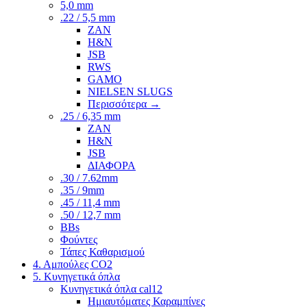
5,0 mm
.22 / 5,5 mm
ZAN
H&N
JSB
RWS
GAMO
NIELSEN SLUGS
Περισσότερα
→
.25 / 6,35 mm
ZAN
H&N
JSB
ΔΙΑΦΟΡΑ
.30 / 7.62mm
.35 / 9mm
.45 / 11,4 mm
.50 / 12,7 mm
BBs
Φούντες
Τάπες Καθαρισμού
4. Αμπούλες CO2
5. Κυνηγετικά όπλα
Κυνηγετικά όπλα cal12
Ημιαυτόματες Καραμπίνες