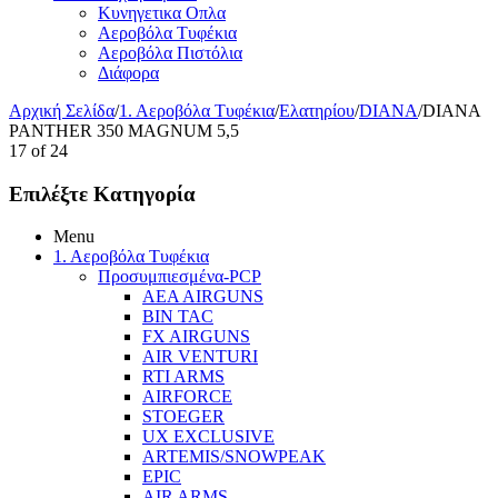
Κυνηγετικα Οπλα
Αεροβόλα Τυφέκια
Αεροβόλα Πιστόλια
Διάφορα
Αρχική Σελίδα
/
1. Αεροβόλα Τυφέκια
/
Ελατηρίου
/
DIANA
/
DIANA
PANTHER 350 MAGNUM 5,5
17
of
24
Επιλέξτε Κατηγορία
Menu
1. Αεροβόλα Τυφέκια
Προσυμπιεσμένα-PCP
AEA AIRGUNS
BIN TAC
FX AIRGUNS
AIR VENTURI
RTI ARMS
AIRFORCE
STOEGER
UX EXCLUSIVE
ARTEMIS/SNOWPEAK
EPIC
AIR ARMS