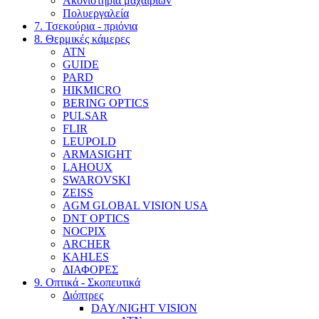
Ακονιστήρια μαχαιριώv
Πολυεργαλεία
7. Τσεκούρια - πριόνια
8. Θερμικές κάμερες
ATN
GUIDE
PARD
HIKMICRO
BERING OPTICS
PULSAR
FLIR
LEUPOLD
ARMASIGHT
LAHOUX
SWAROVSKI
ZEISS
AGM GLOBAL VISION USA
DNT OPTICS
NOCPIX
ARCHER
KAHLES
ΔΙΑΦΟΡΕΣ
9. Οπτικά - Σκοπευτικά
Διόπτρες
DAY/NIGHT VISION