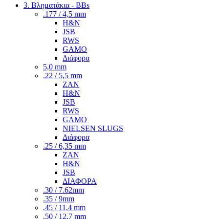
3. Βληματάκια - BBs
.177 / 4,5 mm
H&N
JSB
RWS
GAMO
Διάφορα
5,0 mm
.22 / 5,5 mm
ZAN
H&N
JSB
RWS
GAMO
NIELSEN SLUGS
Διάφορα
.25 / 6,35 mm
ZAN
H&N
JSB
ΔΙΑΦΟΡΑ
.30 / 7.62mm
.35 / 9mm
.45 / 11,4 mm
.50 / 12,7 mm