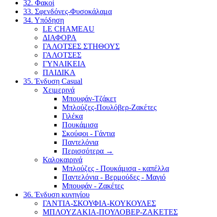
32. Φακοί
33. Σφενδόνες-Φυσοκάλαμα
34. Υπόδηση
LE CHAMEAU
ΔΙΑΦΟΡΑ
ΓΑΛΟΤΣΕΣ ΣΤΗΘΟΥΣ
ΓΑΛΟΤΣΕΣ
ΓΥΝΑΙΚΕΙΑ
ΠΑΙΔΙΚΑ
35. Ένδυση Casual
Χειμερινά
Μπουφάν-Τζάκετ
Μπλούζες-Πουλόβερ-Ζακέτες
Γιλέκα
Πουκάμισα
Σκούφοι - Γάντια
Παντελόνια
Περισσότερα
→
Καλοκαιρινά
Μπλούζες - Πουκάμισα - καπέλλα
Παντελόνια - Βερμούδες - Μαγιό
Μπουφάν - Ζακέτες
36. Ένδυση κυνηγίου
ΓΑΝΤΙΑ-ΣΚΟΥΦΙΑ-ΚΟΥΚΟΥΛΕΣ
ΜΠΛΟΥΖΑΚΙΑ-ΠΟΥΛΟΒΕΡ-ΖΑΚΕΤΕΣ