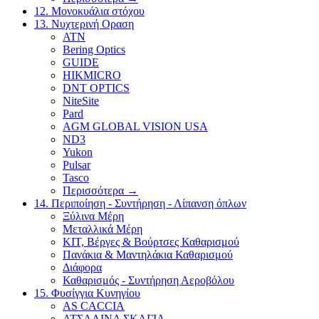
12. Μονοκυάλια στόχου
13. Νυχτερινή Οραση
ATN
Bering Optics
GUIDE
HIKMICRO
DNT OPTICS
NiteSite
Pard
AGM GLOBAL VISION USA
ND3
Yukon
Pulsar
Tasco
Περισσότερα
→
14. Περιποίηση - Συντήρηση - Λίπανση όπλων
Ξύλινα Μέρη
Μεταλλικά Μέρη
ΚΙΤ, Βέργες & Βούρτσες Καθαρισμού
Πανάκια & Μαντηλάκια Καθαρισμού
Διάφορα
Καθαρισμός - Συντήρηση Αεροβόλου
15. Φυσίγγια Κυνηγίου
AS CACCIA
ΑΤΣΑΛΙΝΑ ΣΚΑΓΙΑ