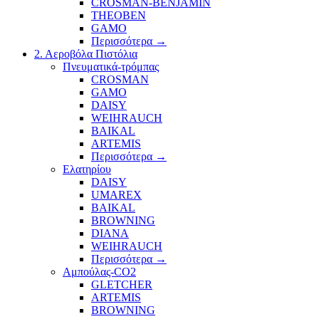
CROSMAN-BENJAMIN
THEOBEN
GAMO
Περισσότερα
→
2. Αεροβόλα Πιστόλια
Πνευματικά-τρόμπας
CROSMAN
GAMO
DAISY
WEIHRAUCH
BAIKAL
ARTEMIS
Περισσότερα
→
Ελατηρίου
DAISY
UMAREX
BAIKAL
BROWNING
DIANA
WEIHRAUCH
Περισσότερα
→
Αμπούλας-CO2
GLETCHER
ARTEMIS
BROWNING