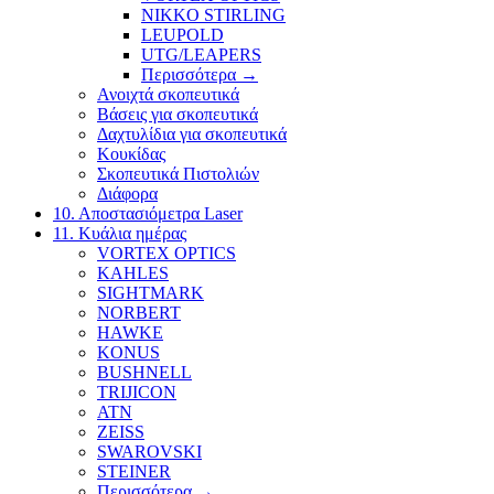
NIKKO STIRLING
LEUPOLD
UTG/LEAPERS
Περισσότερα
→
Ανοιχτά σκοπευτικά
Βάσεις για σκοπευτικά
Δαχτυλίδια για σκοπευτικά
Κουκίδας
Σκοπευτικά Πιστολιών
Διάφορα
10. Αποστασιόμετρα Laser
11. Κυάλια ημέρας
VORTEX OPTICS
KAHLES
SIGHTMARK
NORBERT
HAWKE
KONUS
BUSHNELL
TRIJICON
ATN
ZEISS
SWAROVSKI
STEINER
Περισσότερα
→