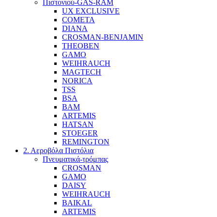
Πιστονιού-GAS-RAM
UX EXCLUSIVE
COMETA
DIANA
CROSMAN-BENJAMIN
THEOBEN
GAMO
WEIHRAUCH
MAGTECH
NORICA
TSS
BSA
BAM
ARTEMIS
HATSAN
STOEGER
REMINGTON
2. Αεροβόλα Πιστόλια
Πνευματικά-τρόμπας
CROSMAN
GAMO
DAISY
WEIHRAUCH
BAIKAL
ARTEMIS